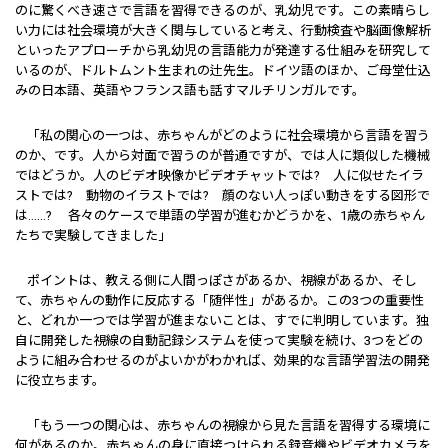
のに驚くべき速さで言語を習得できるのが、乳幼児です。この素晴らし
い力には社会環境が大きく関与していると考え、行動検査や脳画像解析
といったアプローチから乳幼児の言語能力が発達する仕組みを研究して
いるのが、ドルトムント生まれの辻先生。ドイツ語のほか、ご母堂仕込
みの日本語、英語やフランス語も話すマルチリンガルです。
「私の関心の一つは、赤ちゃんがどのように社会環境から言語を習う
のか、です。人から対面で習うのが普通ですが、では人に類似した機械
ではどうか。人のビデオ映像かビデオチャットでは? 人に似せたイラ
ストでは? 動物のイラストでは? 顔のない人っぽい動きをする図形で
は……? 各々のケースで単語の学習が進むかどうかを、1歳の赤ちゃん
たちで実験してきました」
ポイントは、教える側に人間っぽさがあるか、視線があるか、そし
て、赤ちゃんの動作に反応する「随伴性」があるか。この3つの重要性
と、どれか一つでは学習が進まないことは、すでに判明しています。独
自に開発した視線の自動記録システムを使って実験を続け、3つをどの
ように組み合わせるのがよいかがわかれば、効果的な言語学習法の開発
に役立ちます。
「もう一つの関心は、赤ちゃんの視線から見た言語を習得する環境に
何があるのか。赤ちゃんの身に直接つけられる録音機やビデオカメラを