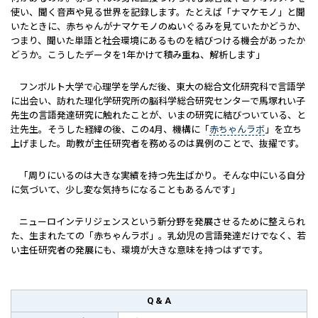
使い、聞く音声や見る世界を記録します。たとえば「ナマケモノ」と聞
いたときに、赤ちゃんがナマケモノのぬいぐるみを見ていたかどうか、
つまり、聞いた単語と社会環境にあるものを結びつける機会があったか
どうか。こうしたデータを1年かけて積み重ね、解析します」
フンボルト大学で心理学を学んだ後、東大の総合文化研究科で言語学
に出会い、訪れた理化学研究所の脳科学総合研究センターで馬塚れい子
先生の言語発達研究に触れたことが、いまの研究に結びついている、と
辻先生。そうした経緯の後、この4月、機構に「
赤ちゃんラボ
」を立ち
上げました。助教が主任研究者を務めるのは異例のことで、抜擢です。
「周りにいるのは大きな実績を持つ先生ばかり。そんな中にいる自分
に気づいて、少し変な気持ちになることもあるんです」
ニューロインテリジェンスという新分野を発展させるために整えられ
た、生まれたての「赤ちゃんラボ」。乳幼児の言語発達だけでなく、若
い主任研究者の発展にも、環境が大きな意味を持つはずです。
Q & A