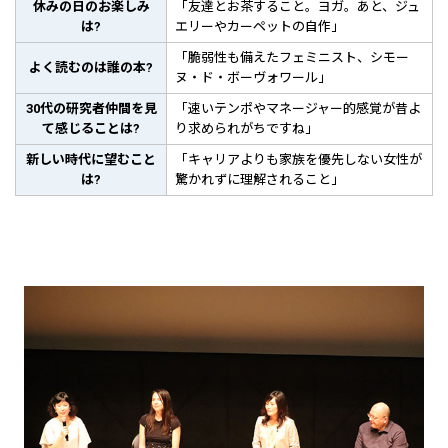
休みの日のお楽しみ
「友達とお茶すること。ヨガ。あと、ジュ
は?
エリーやカーペットの自作」
「脆弱性も備えたフェミニスト、シモー
よく読むのは誰の本?
ヌ・ド・ボーヴォワール」
30代の研究者仲間を見
「速いテンポやマネージャー的感覚が昔よ
て感じることは?
り求められがちですね」
新しい時代に望むこと
「キャリアよりも家族を優先しない女性が
は?
驚かれずに理解されること」