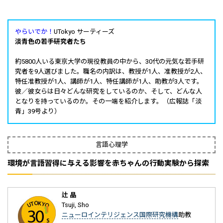
やらいでか！
UTokyo サーティーズ
淡青色の若手研究者たち
約5800人いる東京大学の現役教員の中から、30代の元気な若手研
究者を9人選びました。職名の内訳は、教授が1人、准教授が2人、
特任准教授が1人、講師が1人、特任講師が1人、助教が3人です。
彼／彼女らは日々どんな研究をしているのか、そして、どんな人
となりを持っているのか。その一端を紹介します。（広報誌「淡
青」39号より）
言語心理学
環境が言語習得に与える影響を赤ちゃんの行動実験から探索
辻 晶
Tsuji, Sho
ニューロインテリジェンス国際研究機構
助教