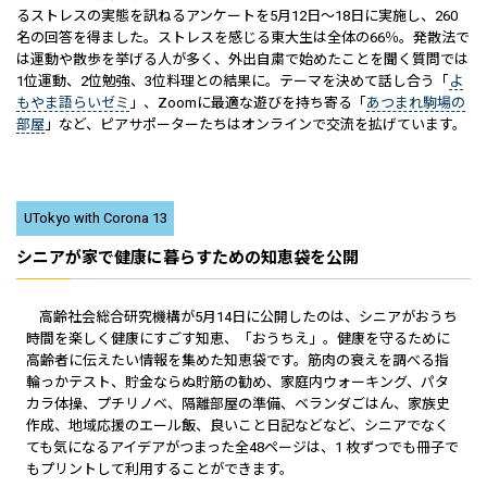
るストレスの実態を訊ねるアンケートを5月12日～18日に実施し、260
名の回答を得ました。ストレスを感じる東大生は全体の66％。発散法で
は運動や散歩を挙げる人が多く、外出自粛で始めたことを聞く質問では
1位運動、2位勉強、3位料理との結果に。テーマを決めて話し合う「
よ
もやま語らいゼミ
」、Zoomに最適な遊びを持ち寄る「
あつまれ駒場の
部屋
」など、ピアサポーターたちはオンラインで交流を拡げています。
UTokyo with Corona 13
シニアが家で健康に暮らすための知恵袋を公開
高齢社会総合研究機構が5月14日に公開したのは、シニアがおうち
時間を楽しく健康にすごす知恵、「おうちえ」。健康を守るために
高齢者に伝えたい情報を集めた知恵袋です。筋肉の衰えを調べる指
輪っかテスト、貯金ならぬ貯筋の勧め、家庭内ウォーキング、パタ
カラ体操、プチリノベ、隔離部屋の準備、ベランダごはん、家族史
作成、地域応援のエール飯、良いこと日記などなど、シニアでなく
ても気になるアイデアがつまった全48ページは、1 枚ずつでも冊子で
もプリントして利用することができます。