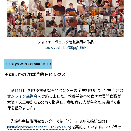
フォイヤーヴェルク管弦楽団の作品
https://youtu.be/80pg13I6H0I
UTokyo with Corona 15-19
そのほかの注目活動トピックス
5月11日、相談支援研究開発センターの学生相談所は、学生向けの
オンライン坐禅会
を実施しました。教養学部卒の佐々木奘堂住職が
大阪・天正寺からZoomで指導し、参加者95人が各々の居場所で坐
禅を組みました。
先端科学技術研究センターでは「バーチャル先端研公開」
(
virtualopenhouse.rcast.u-tokyo.ac.jp
)を実施しています。VRプラッ