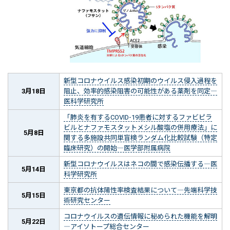
新型コロナウイルス感染初期のウイルス侵入過程を
3月18日
阻止、効率的感染阻害の可能性がある薬剤を同定―
医科学研究所
「肺炎を有するCOVID-19患者に対するファビピラ
ビルとナファモスタットメシル酸塩の併用療法」に
5月8日
関する多施設共同単盲検ランダム化比較試験（特定
臨床研究）の開始―医学部附属病院
新型コロナウイルスはネコの間で感染伝播する―医
5月14日
科学研究所
東京都の抗体陽性率検査結果について―先端科学技
5月15日
術研究センター
コロナウイルスの遺伝情報に秘められた機能を解明
5月22日
―アイソトープ総合センター