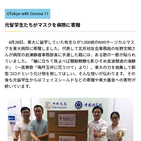
UTokyo with Corona 11
元留学生たちがマスクを病院に寄贈
4月28日、東大に留学していた有志らが1,000枚のN95サージカルマス
クを東大病院に寄贈しました。代表して北京校友会事務局の佐野文明さ
んが病院の岩瀬静雄事務部長に手渡した箱には、ある歌の一節が貼られ
ていました。「舳に立ちて我よべば魑魅魍魎も影ひそめ金波銀波の海静
か」（一高寮歌「嗚呼玉杯に花うけて」より）。東大の力を結集して新
型コロナという化け物を倒してほしい。そんな想いが伝わります。その
後も元留学生からはフェイスシールドなどの寄贈や東大基金への寄附が
続いています。