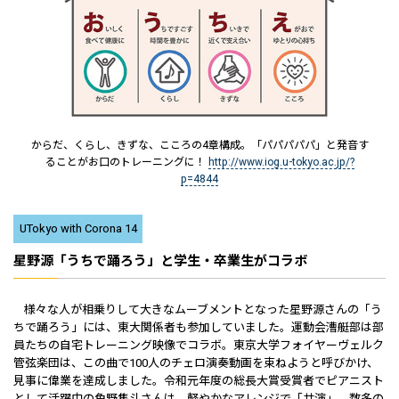
からだ、くらし、きずな、こころの4章構成。「パパパパパ」と発音す
ることがお口のトレーニングに！
http://www.iog.u-tokyo.ac.jp/?
p=4844
UTokyo with Corona 14
星野源「うちで踊ろう」と学生・卒業生がコラボ
様々な人が相乗りして大きなムーブメントとなった星野源さんの「う
ちで踊ろう」には、東大関係者も参加していました。運動会漕艇部は部
員たちの自宅トレーニング映像でコラボ。東京大学フォイヤーヴェルク
管弦楽団は、この曲で100人のチェロ演奏動画を束ねようと呼びかけ、
見事に偉業を達成しました。令和元年度の総長大賞受賞者でピアニスト
として活躍中の角野隼斗さんは、軽やかなアレンジで「共演」。数多の