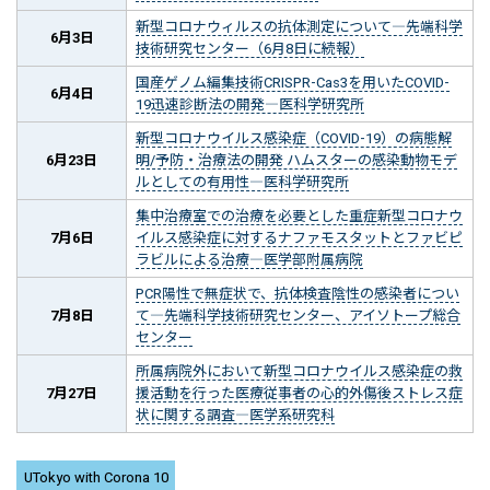
新型コロナウィルスの抗体測定について―先端科学
6月3日
技術研究センター（6月8日に続報）
国産ゲノム編集技術CRISPR-Cas3を用いたCOVID-
6月4日
19迅速診断法の開発―医科学研究所
新型コロナウイルス感染症（COVID-19）の病態解
6月23日
明/予防・治療法の開発 ハムスターの感染動物モデ
ルとしての有用性―医科学研究所
集中治療室での治療を必要とした重症新型コロナウ
7月6日
イルス感染症に対するナファモスタットとファビピ
ラビルによる治療―医学部附属病院
PCR陽性で無症状で、抗体検査陰性の感染者につい
7月8日
て―先端科学技術研究センター、アイソトープ総合
センター
所属病院外において新型コロナウイルス感染症の救
7月27日
援活動を行った医療従事者の心的外傷後ストレス症
状に関する調査―医学系研究科
UTokyo with Corona 10