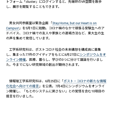
トフォーム「cluster」にログインすると、先端研のVR空間を散歩
し、展示を閲覧することもできます。
男女共同参画室は緊急企画 「
Stay Home, but our Heart is on
Campus!
」を5月1日に始動。コロナ禍のなかで頑張る受験生へのア
ドバイス、コロナ禍での友人や家族との連絡方法など、東大生の生
の声を集めて発信しています。
工学系研究科は、ポストコロナ社会の未来構想を構成員に募集
し、集まった77件のアイディアをもとに6月27日に
シンポジウムをオ
ンライン開催
。医療、暮らし、学びの3つに分けて議論を行いまし
た。今までにない研究領域の創出が期待されます。
情報理工学系研究科は、6月25日に「
ポスト・コロナの新たな情報
化社会へ向けての提言
」を公表。7月4日にシンポジウムをオンライ
ン開催し、「もとのシステムに戻さない」との覚悟を含む10項目の
提言を行いました。