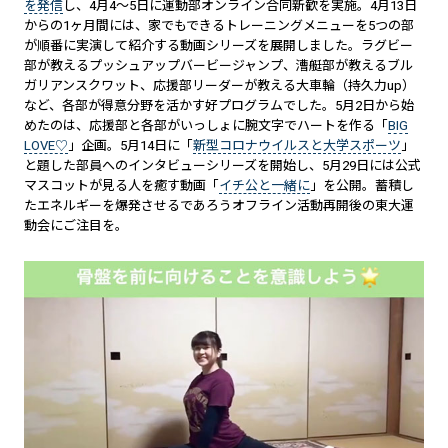
を発信
し、4月4～5日に運動部オンライン合同新歓を実施。4月13日
からの1ヶ月間には、家でもできるトレーニングメニューを5つの部
が順番に実演して紹介する動画シリーズを展開しました。ラグビー
部が教えるプッシュアップバービージャンプ、漕艇部が教えるブル
ガリアンスクワット、応援部リーダーが教える大車輪（持久力up）
など、各部が得意分野を活かす好プログラムでした。5月2日から始
めたのは、応援部と各部がいっしょに腕文字でハートを作る「
BIG
LOVE♡
」企画。5月14日に「
新型コロナウイルスと大学スポーツ
」
と題した部員へのインタビューシリーズを開始し、5月29日には公式
マスコットが見る人を癒す動画「
イチ公と一緒に
」を公開。蓄積し
たエネルギーを爆発させるであろうオフライン活動再開後の東大運
動会にご注目を。