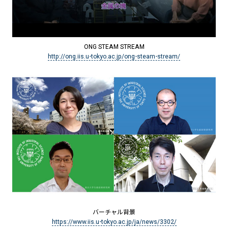
ONG STEAM STREAM
http://ong.iis.u-tokyo.ac.jp/ong-steam-stream/
バーチャル背景
https://www.iis.u-tokyo.ac.jp/ja/news/3302/