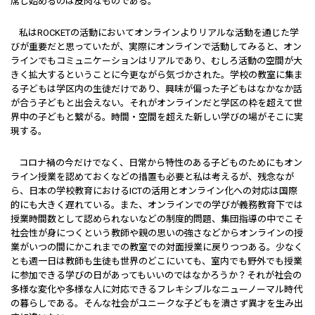
席し始めるのは皮肉なものである。
私はROCKETの活動においてオンラインよりリアルな活動を通じた学
びが重要だと思っていたが、実際にオンラインで活動してみると、オン
ラインでもコミュニケーションはリアルであり、むしろ活動の空間が大
きく拡大するということに今更ながら気づかされた。学校の教室に集ま
る子どもは学区内の生徒だけであり、興味が偏った子どもはなかなか話
が合う子どもと出会えない。それがオンラインだと学区の枠を超えて世
界中の子どもと繋がる。時間・空間を超えた新しい学びの場がそこに実
現する。
コロナ禍の今だけでなく、日常から特性のある子どものためにもオン
ライン授業を認めておくなどの措置も必要と私は考えるが、残念なが
ら、日本の学校教育におけるICTの活用とオンライン化への対応は国際
的にも大きく遅れている。また、オンラインでの学びが義務教育下では
授業時間数として認められないなどの制度的問題、集団指導の中でこそ
社会性が身につくという教師や親の思いの強さなどからオンラインの授
業がいつの間にかこれまでの教室での対面授業に戻りつつある。少なく
とも週一日は教師も生徒も世界のどこにいても、室内でも野外でも授業
に参加できる学びの日があってもいいのではなかろうか？それが社会の
多様な変化や多様な人に対応できるフレキシブルなニューノーマル時代
の暮らしである。そんな社会がユニークな子どもを潰さず異才を生み出