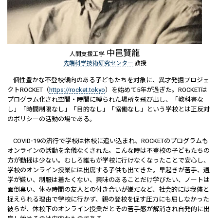
中邑賢龍
人間支援工学
先端科学技術研究センター
教授
個性豊かな不登校傾向のある子どもたちを対象に、異才発掘プロジェ
クトROCKET（
https://rocket.tokyo
）を始めて5年が過ぎた。ROCKETは
プログラム化され空間・時間に縛られた場所を飛び出し、「教科書な
し」「時間制限なし」「目的なし」「協働なし」という学校とは正反対
のポリシーの活動の場である。
COVID-19の流行で学校は休校に追い込まれ、ROCKETのプログラムも
オンラインの活動を余儀なくされた。こんな時は不登校の子どもたちの
方が動揺は少ない。むしろ誰もが学校に行けなくなったことで安心し、
学校のオンライン授業には出席する子供も出てきた。早起きが苦手、通
学が嫌い、制服は着たくない、興味のあることだけ学びたい、ノートは
面倒臭い、休み時間の友人との付き合いが嫌だなど、社会的には我儘と
捉えられる理由で学校に行かず、親の登校を促す圧力にも屈しなかった
彼らが、休校下のオンライン授業だとその苦手感が解消され自発的に出