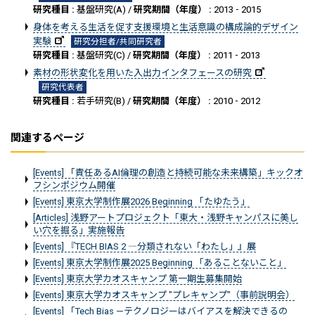
研究種目 :
基盤研究(A) /
研究期間（年度） :
2013 - 2015
身体を考える生活を促す支援環境と生活意識の構成論的デザイン
実験
研究分担者/共同研究者
研究種目 :
基盤研究(C) /
研究期間（年度） :
2011 - 2013
素材の形状変化を用いた入出力インタフェースの研究
研究代表者
研究種目 :
若手研究(B) /
研究期間（年度） :
2010 - 2012
関連するページ
[Events] 「責任あるAI倫理の創造と持続可能な未来構築」キックオ
フシンポジウム開催
[Events] 東京大学制作展2026 Beginning 「たゆたう」
[Articles] 浅野アートプロジェクト「東大・浅野キャンパスに美し
い穴を掘る」実施報告
[Events] 『TECH BIAS 2 ―分類されない「わたし」』展
[Events] 東京大学制作展2025 Beginning 「あることないこと」
[Events] 東京大学カオスキャンプ 第一期生募集開始
[Events] 東京大学カオスキャンプ "プレキャンプ"（事前説明会）
[Events] 「Tech Bias —テクノロジーはバイアスを解決できるの