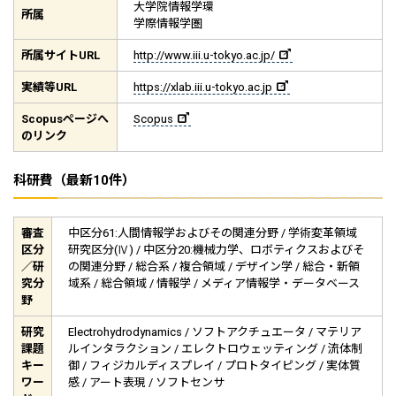
大学院情報学環
所属
学際情報学圏
所属サイト
URL
http://www.iii.u-tokyo.ac.jp/
実績等
URL
https://xlab.iii.u-tokyo.ac.jp
Scopus
ページへ
Scopus
のリンク
科研費（最新10件）
審査
中区分61:人間情報学およびその関連分野 / 学術変革領域
区分
研究区分(Ⅳ) / 中区分20:機械力学、ロボティクスおよびそ
／研
の関連分野 / 総合系 / 複合領域 / デザイン学 / 総合・新領
究分
域系 / 総合領域 / 情報学 / メディア情報学・データベース
野
研究
Electrohydrodynamics / ソフトアクチュエータ / マテリア
課題
ルインタラクション / エレクトロウェッティング / 流体制
キー
御 / フィジカルディスプレイ / プロトタイピング / 実体質
ワー
感 / アート表現 / ソフトセンサ