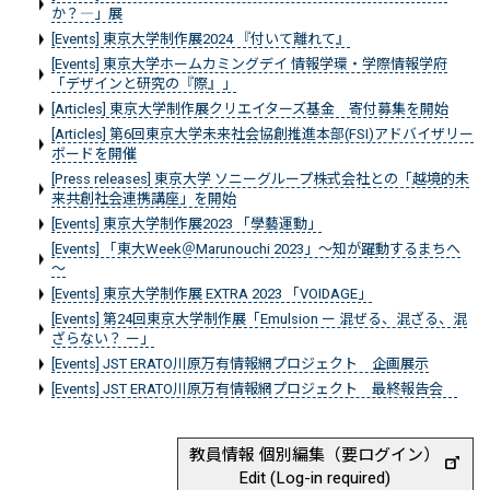
か？―」展
[Events] 東京大学制作展2024 『付いて離れて』
[Events] 東京大学ホームカミングデイ 情報学環・学際情報学府
「デザインと研究の『際』」
[Articles] 東京大学制作展クリエイターズ基金 寄付募集を開始
[Articles] 第6回東京大学未来社会協創推進本部(FSI)アドバイザリー
ボードを開催
[Press releases] 東京大学 ソニーグループ株式会社との「越境的未
来共創社会連携講座」を開始
[Events] 東京大学制作展2023 「學藝運動」
[Events] 「東大Week＠Marunouchi 2023」～知が躍動するまちへ
～
[Events] 東京大学制作展 EXTRA 2023 「VOIDAGE」
[Events] 第24回東京大学制作展「Emulsion ー 混ぜる、混ざる、混
ざらない？ ー」
[Events] JST ERATO川原万有情報網プロジェクト 企画展示
[Events] JST ERATO川原万有情報網プロジェクト 最終報告会
教員情報 個別編集（要ログイン）
Edit (Log-in required)