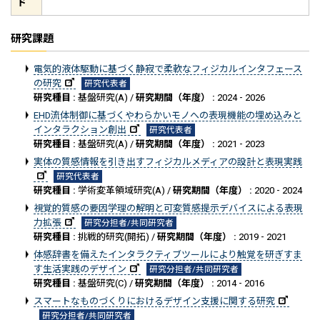
ド
研究課題
電気的液体駆動に基づく静寂で柔軟なフィジカルインタフェース
の研究
研究代表者
研究種目 :
基盤研究(A) /
研究期間（年度） :
2024 - 2026
EHD流体制御に基づくやわらかいモノへの表現機能の埋め込みと
インタラクション創出
研究代表者
研究種目 :
基盤研究(A) /
研究期間（年度） :
2021 - 2023
実体の質感情報を引き出すフィジカルメディアの設計と表現実践
研究代表者
研究種目 :
学術変革領域研究(A) /
研究期間（年度） :
2020 - 2024
視覚的質感の要因学理の解明と可変質感提示デバイスによる表現
力拡張
研究分担者/共同研究者
研究種目 :
挑戦的研究(開拓) /
研究期間（年度） :
2019 - 2021
体感辞書を備えたインタラクティブツールにより触覚を研ぎすま
す生活実践のデザイン
研究分担者/共同研究者
研究種目 :
基盤研究(C) /
研究期間（年度） :
2014 - 2016
スマートなものづくりにおけるデザイン支援に関する研究
研究分担者/共同研究者