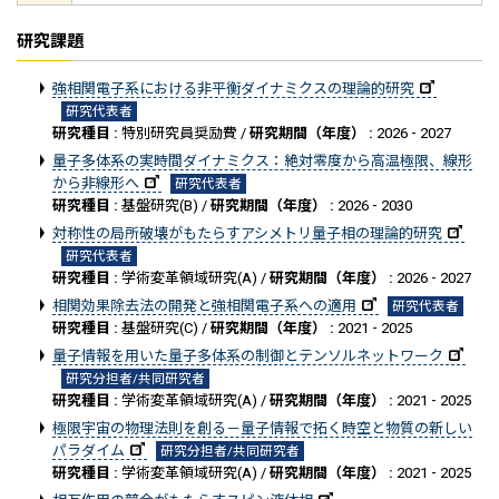
研究課題
強相関電子系における非平衡ダイナミクスの理論的研究
研究代表者
研究種目 :
特別研究員奨励費 /
研究期間（年度） :
2026 - 2027
量子多体系の実時間ダイナミクス：絶対零度から高温極限、線形
から非線形へ
研究代表者
研究種目 :
基盤研究(B) /
研究期間（年度） :
2026 - 2030
対称性の局所破壊がもたらすアシメトリ量子相の理論的研究
研究代表者
研究種目 :
学術変革領域研究(A) /
研究期間（年度） :
2026 - 2027
相関効果除去法の開発と強相関電子系への適用
研究代表者
研究種目 :
基盤研究(C) /
研究期間（年度） :
2021 - 2025
量子情報を用いた量子多体系の制御とテンソルネットワーク
研究分担者/共同研究者
研究種目 :
学術変革領域研究(A) /
研究期間（年度） :
2021 - 2025
極限宇宙の物理法則を創る－量子情報で拓く時空と物質の新しい
パラダイム
研究分担者/共同研究者
研究種目 :
学術変革領域研究(A) /
研究期間（年度） :
2021 - 2025