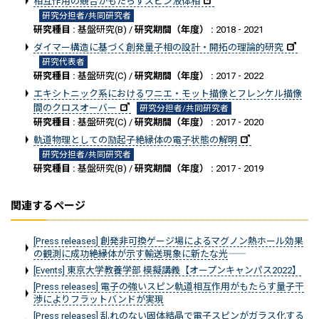
相互作用の競合がもたらすスピン液体相
研究分担者/共同研究者
研究種目 :
基盤研究(B) /
研究期間（年度） :
2018 - 2021
ダイマー構造に基づく創発量子相の設計・開拓の理論的研究
研究代表者
研究種目 :
基盤研究(C) /
研究期間（年度） :
2017 - 2022
エキシトニック系におけるワニエ・モット描像とフレンケル描像
間のクロスオーバー
研究分担者/共同研究者
研究種目 :
基盤研究(C) /
研究期間（年度） :
2017 - 2020
軌道物理としての励起子絶縁体の電子状態の解明
研究分担者/共同研究者
研究種目 :
基盤研究(B) /
研究期間（年度） :
2017 - 2019
関連するページ
[Press releases] 創発非可換ゲージ場によるマグノン熱ホール効果
の観測に成功――絶縁体が示す輸送現象に新たな光――
[Events] 東京大学教養学部 模擬講義【オープンキャンパス2022】
[Press releases] 電子の強いスピン軌道相互作用がもたらす量子干
渉によりフラットバンドが実現
[Press releases] 乱れのない固体結晶で電子スピンがガラス化する