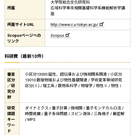
大学院総合文化研究科
所属
広域科学専攻相関基礎科学系機能解析学講
座
所属サイト
URL
http://www.c.u-tokyo.ac.jp/
Scopus
ページへの
Scopus
リンク
科研費（最新10件）
審査
小区分13030:磁性、超伝導および強相関系関連 / 小区分
区分
13010:数理物理および物性基礎関連 / 学術変革領域研究
／研
区分(Ⅱ) / 理工系 / 数物系科学 / 物理学 / 物性Ⅱ / 物性Ⅰ
究分
野
研究
ダイナミクス / 量子計算 / 強相関 / 量子モンテカルロ法 /
課題
時間発展 / 量子多体問題 / スピン液体 / 三角格子 / 厳密解
キー
/ MPS
ワー
ド