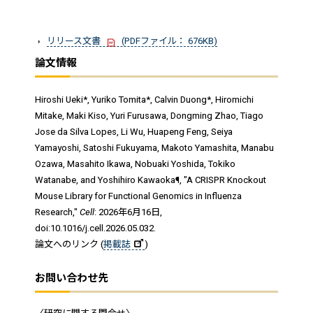
リリース文書
(PDFファイル： 676KB)
論文情報
Hiroshi Ueki*, Yuriko Tomita*, Calvin Duong*, Hiromichi
Mitake, Maki Kiso, Yuri Furusawa, Dongming Zhao, Tiago
Jose da Silva Lopes, Li Wu, Huapeng Feng, Seiya
Yamayoshi, Satoshi Fukuyama, Makoto Yamashita, Manabu
Ozawa, Masahito Ikawa, Nobuaki Yoshida, Tokiko
Watanabe, and Yoshihiro Kawaoka¶, "A CRISPR Knockout
Mouse Library for Functional Genomics in Influenza
Research,"
Cell
: 2026年6月16日,
doi:10.1016/j.cell.2026.05.032.
論文へのリンク (
掲載誌
)
お問い合わせ先