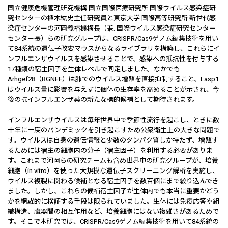
国立健康危機管理研究機構 国立国際医療研究所 国際ウイルス感染症研
究センターの植木紘史主任研究員と東京大学 国際高等研究所 新世代感
染症センターの河岡義裕機構長（兼: 国際ウイルス感染症研究センター
センター長）らの研究グループは、CRISPR/Cas9ゲノム編集技術を用い
て84系統の遺伝子改変マウスからなるライブラリを構築し、これらにイ
ンフルエンザウイルスを感染させることで、感染への抵抗性を付与する
17種類の宿主因子を生体レベルで同定しました。なかでも
Arhgef28（RGNEF）は肺でのウイルス増殖を直接抑制すること、Lasp1
はウイルス量に影響を与えずに個体の生存率を高めることが示され、今
後の抗インフルエンザ薬の新たな標的候補として期待されます。
インフルエンザウイルスは毎年世界中で季節性流行を起こし、ときに数
十年に一度のパンデミックを引き起こすため公衆衛生上の大きな問題で
す。ウイルスは自身の遺伝情報と少数のタンパク質しか持たず、増殖す
るためには宿主の細胞内の分子（宿主因子）を利用する必要がありま
す。これまで河岡らの研究チームも含め世界中の研究グループが、培養
細胞（in vitro）を使った大規模な遺伝子スクリーニング解析を実施し、
ウイルス複製に関わる候補となる宿主因子を数百個にまで絞り込んでき
ました。しかし、これらの候補宿主因子が生体内でも本当に重要かどう
かを網羅的に検証する手段は限られていました。生体には免疫応答や組
織構造、臓器間の相互作用など、培養細胞にはない複雑さがあるためで
す。そこで本研究では、CRISPR/Cas9ゲノム編集技術を用いて84系統の