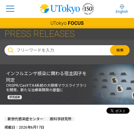
English
UTokyo
FOCUS
PRESS RELEASES
検索
インフルエンザ感染に関わる宿主因子を
同定
CRISPR/Cas9で84系統の大規模マウスライブラリ
を開発、新たな治療薬開発の基盤に
研究成果
新世代感染症センター
医科学研究所
掲載日：2026年6月17日