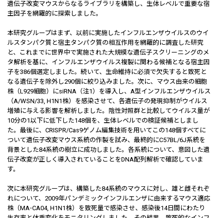
遺伝子改変マウスからなるライブラリを構築し、生体レベルで重要な宿
主因子を網羅的に探索しました。
本研究グループはまず、以前に実施したインフルエンザウイルスのウイ
ルスタンパク質と宿主タンパク質の相互作用を網羅的に調査した研究
と、これまでに世界中で実施された大規模な遺伝子スクリーニングのメ
タ解析を基に、インフルエンザウイルス複製に関わる候補となる宿主因
子を386個選定しました。続いて、生命維持に必須で欠失すると致死と
なる遺伝子を除外し290個に絞り込みました。次に、マウス由来の細胞
株（L929細胞）にsiRNA（注1）を導入し、A型インフルエンザウイルス
（A/WSN/33, H1N1株）を感染させて、各遺伝子の発現抑制がウイルス
増殖に与える影響を解析しました。陰性対照群と比較してウイルス量が
10分の1以下に低下した148個を、生体レベルでの検証候補としまし
た。最後に、CRISPR/Cas9ゲノム編集技術を用いてこの148個すべてに
ついて遺伝子改変マウス系統の作製を試み、最終的にC57BL/6J系統を
背景とした84系統の樹立に成功しました。各系統について、意図した遺
伝子改変が正しく導入されていることをDNA配列解析で確認していま
す。
次に本研究グループは、構築した84系統のマウスに対し、雄と雌それぞ
れについて、2009年パンデミックインフルエンザに由来するマウス適応
株（MA-CA04, H1N1株）を致死量で感染させ、感染後14日間にわたり
生存率と体重変化をモニタリングしました。その結果、致死的なインフ