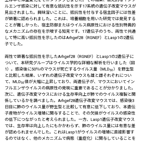
ルエンザ感染に対して有意な抵抗性を示す17系統の遺伝子改変マウスが
見出されました。興味深いことに、抵抗性を付与する宿主因子には性差
が顕著に認められました。これは、培養細胞を用いた研究では発見する
ことが難しかった、宿主防御またはウイルス病原性における性別特異的
なメカニズムの存在を示唆する知見です。17遺伝子のうち、両性で共通
して特に高い抵抗性を示したのはArhgef28（RGNEF）とLasp1の2遺伝
子でした。
両性で顕著な抵抗性を示したArhgef28（RGNEF）とLasp1の2遺伝子に
ついて、本研究グループはウイルス学的な詳細な解析を行いました（図
1）。感染後に50％のマウスが死亡するウイルス量（MLD
）を野生型
50
と比較した結果、いずれの遺伝子改変マウスも雄と雌それぞれについ
て、MLD
値が大幅に上昇しており、両遺伝子が、マウスにおいてイン
50
フルエンザウイルスの病原性の発現に重要であることが分かりました。
次に、遺伝子改変マウスにおける生存率向上が肺でのウイルス複製と関
係しているかを調べました。Arhgef28遺伝子改変マウスでは、感染後3
日目に肺のウイルス量が野生型と比較して有意に低下しており、本遺伝
子産物がウイルス増殖に関与することで、その欠損がウイルスの感染性
の低下につながったと考えられました。一方、Lasp1遺伝子改変マウス
では、生存率は向上したにもかかわらず、肺のウイルス量には有意な差
が認められませんでした。これはLasp1がウイルスの増殖に直接影響す
るのではなく、他のメカニズムで病態（重症化）に関与していることを