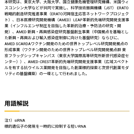
本研究は、東京大学、大阪大学、国立健康危機管理研究機構、米国ウィ
スコンシン大学などが共同で実施し、科学技術振興機構（JST） ERATO
戦略的創造研究推進事業（ERATO河岡宿主応答ネットワークプロジェク
ト）、日本医療研究開発機構（AMED）LEAP革新的先端研究開発支援事
業（インフルエンザ制圧を目指した革新的治療・予防法の研究・開
発）、AMED 新興・再興感染症研究基盤創生事業（中国拠点を基軸とし
た新興・再興および輸入感染症制御に向けた基盤研究）ならびに、
AMED SCARDAワクチン開発のための世界トップレベル研究開発拠点の
形成事業（ワクチン開発のための世界トップレベル研究開発拠点群 東
京フラッグシップキャンパス（東京大学国際高等研究所新世代感染症セ
ンター））、AMED-CREST革新的先端研究開発支援事業（広域スペクト
ルを有する抗ウイルス薬開発を目指した創薬標的探索と次世代創薬モダ
リティの基盤構築）の一環として行われました。
用語解説
注1）siRNA
標的遺伝子の発現を一時的に抑制する短いRNA