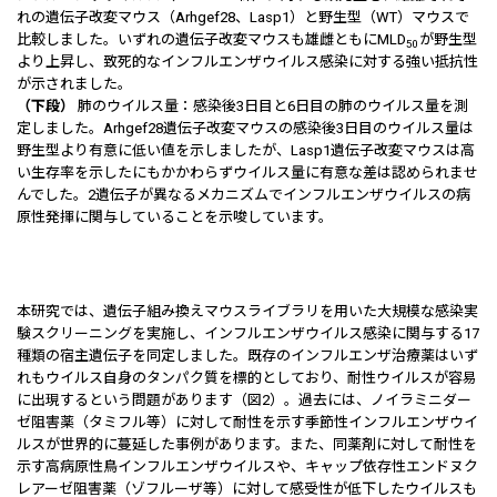
れの遺伝子改変マウス（Arhgef28、Lasp1）と野生型（WT）マウスで
比較しました。いずれの遺伝子改変マウスも雄雌ともにMLD
が野生型
50
より上昇し、致死的なインフルエンザウイルス感染に対する強い抵抗性
が示されました。
（下段）
肺のウイルス量：感染後3日目と6日目の肺のウイルス量を測
定しました。Arhgef28遺伝子改変マウスの感染後3日目のウイルス量は
野生型より有意に低い値を示しましたが、Lasp1遺伝子改変マウスは高
い生存率を示したにもかかわらずウイルス量に有意な差は認められませ
んでした。2遺伝子が異なるメカニズムでインフルエンザウイルスの病
原性発揮に関与していることを示唆しています。
本研究では、遺伝子組み換えマウスライブラリを用いた大規模な感染実
験スクリーニングを実施し、インフルエンザウイルス感染に関与する17
種類の宿主遺伝子を同定しました。既存のインフルエンザ治療薬はいず
れもウイルス自身のタンパク質を標的としており、耐性ウイルスが容易
に出現するという問題があります（図2）。過去には、ノイラミニダー
ゼ阻害薬（タミフル等）に対して耐性を示す季節性インフルエンザウイ
ルスが世界的に蔓延した事例があります。また、同薬剤に対して耐性を
示す高病原性鳥インフルエンザウイルスや、キャップ依存性エンドヌク
レアーゼ阻害薬（ゾフルーザ等）に対して感受性が低下したウイルスも