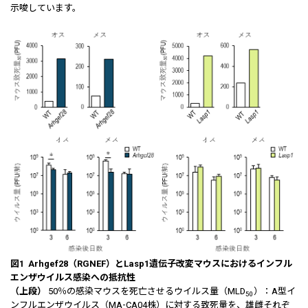
示唆しています。
図1 Arhgef28（RGNEF）とLasp1遺伝子改変マウスにおけるインフル
エンザウイルス感染への抵抗性
（上段）
50％の感染マウスを死亡させるウイルス量（MLD
）：A型イ
50
ンフルエンザウイルス（MA-CA04株）に対する致死量を、雄雌それぞ