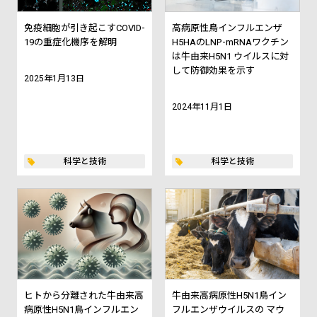
免疫細胞が引き起こすCOVID-
高病原性鳥インフルエンザ
19の重症化機序を解明
H5HAのLNP-mRNAワクチン
は牛由来H5N1 ウイルスに対
して防御効果を示す
2025年1月13日
2024年11月1日
科学と技術
科学と技術
ヒトから分離された牛由来高
牛由来高病原性H5N1鳥イン
病原性H5N1鳥インフルエン
フルエンザウイルスの マウ