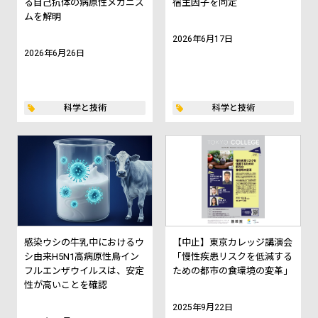
る自己抗体の病原性メカニズ
宿主因子を同定
ムを解明
2026年6月17日
2026年6月26日
科学と技術
科学と技術
感染ウシの牛乳中におけるウ
【中止】東京カレッジ講演会
シ由来H5N1高病原性鳥イン
「慢性疾患リスクを低減する
フルエンザウイルスは、安定
ための都市の食環境の変革」
性が高いことを確認
2025年9月22日