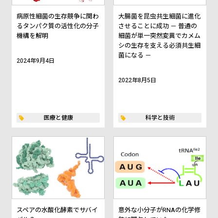
病原性細菌の生存競争に関わ
大腸菌を昆虫共生細菌に進化
るタンパク質の活性化の分子
させることに成功 － 普通の
機構を解明
細菌が単一突然変異でカメム
シの生存を支える必須共生細
菌になる －
2024年9月4日
2022年8月5日
医療と健康
科学と技術
スペアの水酸化酵素でサバイ
意外な小分子がRNAの化学修