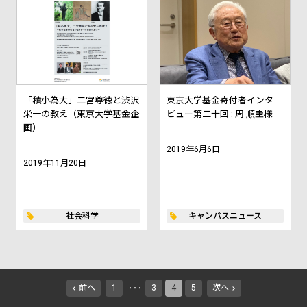
「積小為大」二宮尊徳と渋沢
東京大学基金寄付者インタ
栄一の教え（東京大学基金企
ビュー第二十回 : 周 順圭様
画）
2019年6月6日
2019年11月20日
社会科学
キャンパスニュース
前へ
1
3
4
5
次へ
・・・