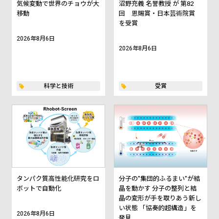
気候変動で世界のチョウが大
沼野充義 名誉教授 が 第82
移動
回 恩賜賞・日本芸術院賞
を受賞
2026年8月6日
2026年8月6日
科学と技術
受賞
タンパク質高性能化研究をロ
分子の"集団的ふるまい"が結
ボットで自動化
晶を動かす ――分子の整列と結
晶の変形が手を取りあう新し
い状態 「協奏的超構造」を
2026年8月6日
発見――