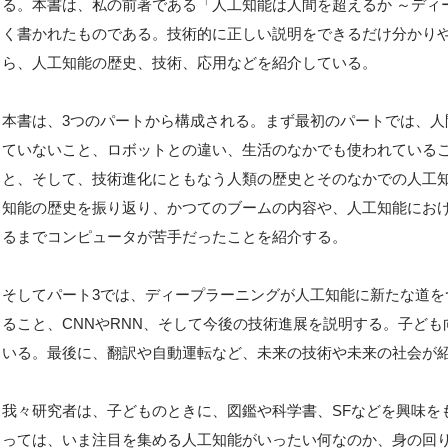
る。本書は、私の前著である「人工知能は人間を超えるか ～ディ
く書かれたものである。技術的に正しい説明をできるだけ分かり
ら、人工知能の歴史、技術、応用などを紹介している。
本書は、3つのパートから構成される。まず最初のパートでは、
ていないこと、ロボットとの違い、生活のなかでも使われている
と、そして、技術進化にともなう人類の歴史とそのなかでの人工
知能の歴史を振り返り、かつてのブームの内容や、人工知能にお
るまでコンピュータが苦手だったことを紹介する。
そしてパート3では、ディープラーニングが人工知能に新たな道
ること、CNNやRNN、そして今後の技術進展を説明する。子ど
いる。最後に、翻訳や自動運転など、未来の技術や未来の社会が
我々研究者は、子どものときに、図鑑や科学書、SFなどを興味を
っては、いま注目を集める人工知能がいったい何なのか、身の回