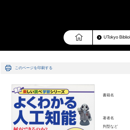
UTokyo Bib
このページを印刷する
書籍名
著者名
判型など