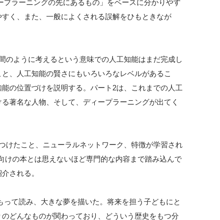
ープラーニングの先にあるもの」をベースに分かりやす
やすく、また、一般によくされる誤解をひもときなが
人間のように考えるという意味での人工知能はまだ完成し
こと、人工知能の賢さにもいろいろなレベルがあるこ
知能の位置づけを説明する。パート2は、これまでの人工
ける著名な人物、そして、ディープラーニングが出てく
をつけたこと、ニューラルネットワーク、特徴が学習され
も向けの本とは思えないほど専門的な内容まで踏み込んで
紹介される。
もって読み、大きな夢を描いた。将来を担う子どもにと
りのどんなものが関わっており、どういう歴史をもつ分