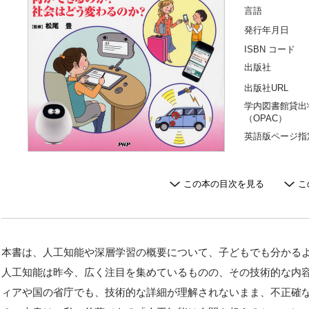
言語
発行年月日
ISBN コード
出版社
出版社URL
学内図書館貸出
（OPAC）
英語版ページ指
この本の目次を見る
こ
本書は、人工知能や深層学習の概要について、子どもでも分かる
人工知能は昨今、広く注目を集めているものの、その技術的な内
ィアや国の省庁でも、技術的な詳細が理解されないまま、不正確