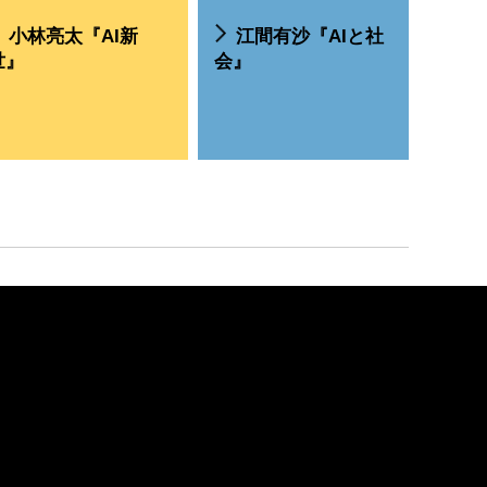
小林亮太『AI新
江間有沙『AIと社
高
世』
会』
能と