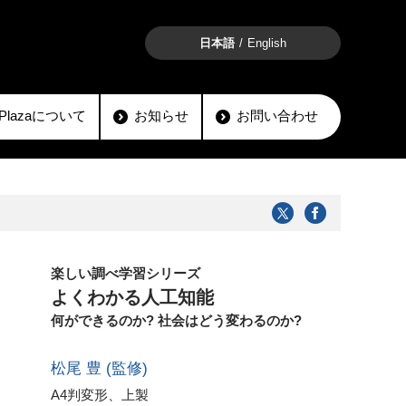
日本語
English
lioPlazaについて
お知らせ
お問い合わせ
楽しい調べ学習シリーズ
よくわかる人工知能
何ができるのか? 社会はどう変わるのか?
松尾 豊 (監修)
A4判変形、上製