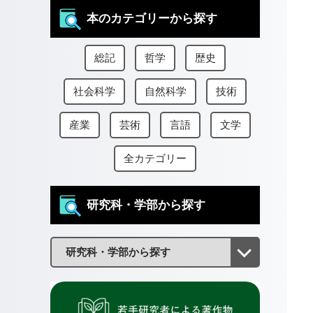
本のカテゴリーから探す
総記
哲学
歴史
社会科学
自然科学
技術
産業
芸術
言語
文学
全カテゴリー
研究科・学部から探す