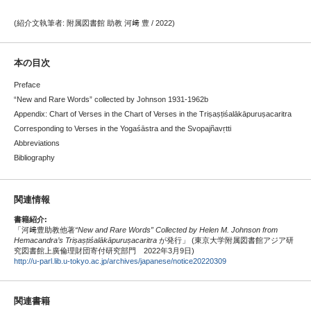
(紹介文執筆者: 附属図書館 助教 河﨑 豊 / 2022)
本の目次
Preface
“New and Rare Words” collected by Johnson 1931-1962b
Appendix: Chart of Verses in the Chart of Verses in the Triṣaṣṭiśalākāpuruṣacaritra
Corresponding to Verses in the Yogaśāstra and the Svopajñavṛtti
Abbreviations
Bibliography
関連情報
書籍紹介:
「河﨑豊助教他著
“New and Rare Words” Collected by Helen M. Johnson from
Hemacandra’s Tri
ṣ
a
ṣṭ
iśalākāpuru
ṣ
acaritra
が発行」 (東京大学附属図書館アジア研
究図書館上廣倫理財団寄付研究部門 2022年3月9日)
http://u-parl.lib.u-tokyo.ac.jp/archives/japanese/notice20220309
関連書籍