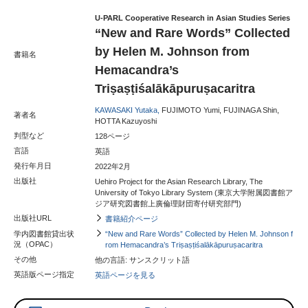
U-PARL Cooperative Research in Asian Studies Series
“New and Rare Words” Collected
by Helen M. Johnson from
書籍名
Hemacandra’s
Triṣaṣṭiśalākāpuruṣacaritra
KAWASAKI Yutaka,
FUJIMOTO Yumi, FUJINAGA Shin,
著者名
HOTTA Kazuyoshi
判型など
128ページ
言語
英語
発行年月日
2022年2月
出版社
Uehiro Project for the Asian Research Library, The
University of Tokyo Library System (東京大学附属図書館ア
ジア研究図書館上廣倫理財団寄付研究部門)
出版社URL
書籍紹介ページ
学内図書館貸出状
“New and Rare Words” Collected by Helen M. Johnson f
況（OPAC）
rom Hemacandra’s Triṣaṣṭiśalākāpuruṣacaritra
その他
他の言語: サンスクリット語
英語版ページ指定
英語ページを見る