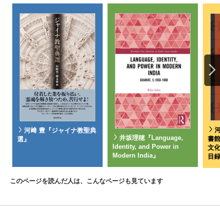
河﨑 豊『ジャイナ教聖典
井坂理穂『Language,
書
選』
Identity, and Power in
文
Modern India』
目録
このページを読んだ人は、こんなページも見ています