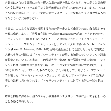
ナ教徒はあらゆる分野にわたり膨大な量の文献を残してきたが、その多くは語彙研
究や文法研究といった基礎的な文献学的研究を経ずにおかれたままである。そのよ
うな状況に呼応して、ジャイナ教混淆サンスクリットに特化した文法書や辞典も残
念ながらいまだ存在しない。
本書は、このような状況を打開するための第一歩として企画された。白衣派ジャイ
ナ教の僧侶であり、「世界衰亡期の一切知者 (Kalikālasarvajña)」とうたわれたヘ
ーマチャンドラ (1089-1172) が著した、三万余詩節にわたる『トゥリシャスティ・
シャラーカー・プルシャ・チャリトラ』は、アメリカ人研究者ヘレン・M・ジョン
ソン (Helen M. Johnson, 1889-1967) がその生涯をかけて全訳した。そして英訳全
六巻の各巻の付録には『トゥリシャスティ～』が用いる独特のサンスクリット語彙
が収集されている。本書は、この英訳各巻で集められた語彙を一書に集約し、ジョ
ンソン以降に出版された参照すべき一次・二次文献の情報の追記や必要な訂正を
900か所弱にわたって行ったものである。また付録として、同じくヘーマチャンド
ラが著した 『ヨーガ・シャーストラ』と、それに対してヘーマチャンドラ自身が
著した注釈に見いだされる、『トゥリシャスティ～』に対応する詩の一覧を収め
た。
本書と同様の試みが、他のジャイナ教混淆サンスクリット文献においても行われる
ことを強く期待したい。