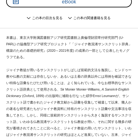
eBook
この本の目次を見る
この本の関連書籍を見る
本書は、東京大学附属図書館アジア研究図書館上廣倫理財団寄付研究部門 (U-
PARL) の協働型アジア研究プロジェクト『「ジャイナ教混淆サンスクリット辞典」
構築のための基礎的研究』(2020～2021年度) の成果の一部として公表したモノグ
ラフである。
ジャイナ教徒が用いるサンスクリットがしばしば規範的文法を逸脱し、ヒンドゥー
教や仏教の文献には存在しないか、あるいは土着の辞典以外には用例を確認できな
い特殊な語彙をたびたび用いることは、よく知られている。今なお標準的なサンス
クリット語辞典として使用される、Sir Monier Monier-Williams,
A Sanskrit-English
Dictionary
(Oxford, 1899) の出版時に補助を行なった碩学Ernst Leumannが、サン
スクリット語で書かれたジャイナ教文献から語彙を収集して補遺して以来、幾人か
の著名な研究者たちがジャイナ教資料に特有のサンスクリット語彙や文法事項を収
集してきた。しかし、同様に規範的サンスクリットから大きく逸脱するサンスクリ
ット語、いわゆる仏教混淆サンスクリットを仏教徒が用い、それに関する幾多の研
究が蓄積されてきたことに比べると、ジャイナ教徒の用いたサンスクリット、いわ
ばジャイナ教混淆サンスクリットの研究はほとんど進展していない。古来、ジャイ