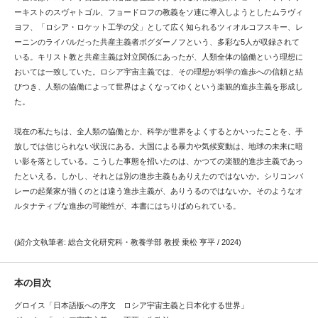
ーキストのスヴャトゴル、フョードロフの教義をソ連に導入しようとしたムラヴィ
ヨフ、「ロシア・ロケット工学の父」として広く知られるツィオルコフスキー、レ
ーニンのライバルだった共産主義者ボグダーノフという、多彩な5人が収録されて
いる。キリスト教と共産主義は対立関係にあったが、人類全体の協働という理想に
おいては一致していた。ロシア宇宙主義では、その理想が科学の進歩への信頼と結
びつき、人類の協働によって世界はよくなってゆくという楽観的進歩主義を形成し
た。
現在の私たちは、全人類の協働とか、科学が世界をよくするとかいったことを、手
放しでは信じられない状況にある。大国による暴力や気候変動は、地球の未来に暗
い影を落としている。こうした事態を招いたのは、かつての楽観的進歩主義であっ
たといえる。しかし、それとは別の進歩主義もありえたのではないか。シリコンバ
レーの起業家が描くのとは違う進歩主義が、ありうるのではないか。そのようなオ
ルタナティブな進歩の可能性が、本書にはちりばめられている。
(紹介文執筆者: 総合文化研究科・教養学部 教授 乗松 亨平 / 2024)
本の目次
グロイス「日本語版への序文 ロシア宇宙主義と日本化する世界」