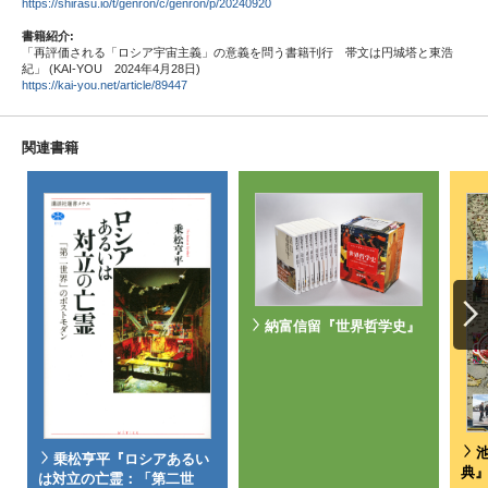
https://shirasu.io/t/genron/c/genron/p/20240920
書籍紹介:
「再評価される「ロシア宇宙主義」の意義を問う書籍刊行 帯文は円城塔と東浩
紀」 (KAI-YOU 2024年4月28日)
https://kai-you.net/article/89447
関連書籍
納富信留『世界哲学史』
乗松亨平『ロシアあるい
典
は対立の亡霊：「第二世