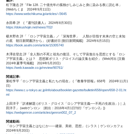
書評:
松下隆志 評「File 128. 二十億光年の孤独がしみじみと身に染みる夜に読む本」
(Webちくま 2024年9月11日)
https://www.webchikuma.jp/articles/-/3645
永田希 評 (『週刊読書人』 2024年8月30日)
https://dokushojin.net/news/702/
椹木野衣 評「「ロシア宇宙主義」／「深海世界」 人類が目指す未来の空と未知
の底 朝日新聞書評から」 (好書好日 [朝日新聞掲載] 2024年6月15日)
https://book.asahi.com/article/15305740
木澤佐登志 評「全人類の不死と祖先の復活、そして宇宙進出を思想とする「ロシ
ア宇宙主義」とは？ 思想家ボリス・グロイスの論文集を紹介」 (Web河出 [文藝
2024年夏季号掲載] 2024年5月20日)
https://web.kawade.co.jp/review/90761/
関連記事:
乗松亨平「ロシア宇宙主義と私たちの現在」 (『教養学部報』658号 2024年11月1
日)
https://www.c.u-tokyo.ac.jp/info/about/booklet-gazette/bulletin/658/open/658-2-01.ht
ml
上田洋子「訳者解題 (ボリス・グロイス「ロシア宇宙主義──不死の生政治」)｜上
田洋子」 (webゲンロン [初出：2016年4月1日刊行『ゲンロン2』])
https://webgenron.com/articles/genron002_07_2
関連動画:
「ロシア宇宙主義とはなにか――建築、美術、思想」 (シラス｜ゲンロンカフェ
2024年9月20日)