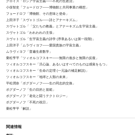
グロイス「ロシア宇宙主義――不死の生政治」
小俣智史「フョードロフ――博物館と共同事業の構想」
フョードロフ「博物館、その意味と使命」
上田洋子「スヴャトゴル――詩とアナーキズム」
スヴャトゴル「「父たちの教義」とアナーキズム生宇宙主義」
スヴャトゴル「われわれの主張」
スヴャトゴル「生宇宙主義の詩学 (序章あるいは第一段階)」
上田洋子「ムラヴィヨフ――愛国貴族の宇宙主義」
ムラヴィヨフ「普遍生産数学」
乗松亨平「ツィオルコフスキー――無限の進歩と無限の反復」
ツィオルコフスキー「汎心論、あるいはすべてのものは感覚をもつ」
ツィオルコフスキー「生命の定理 (一元論の補足解説)」
ツィオルコフスキー「地球と人類の未来」
平松潤奈「ボグダーノフ――生の同志的交換」
ボグダーノフ「生の目的と規範」
ボグダーノフ「老化と闘うテクトロジー」
ボグダーノフ「不死の祝日」
乗松亨平「解説」
関連情報