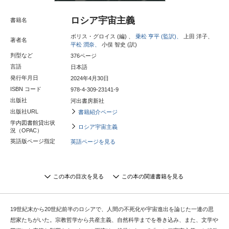
ロシア宇宙主義
書籍名
ボリス・グロイス (編) 、
乗松 亨平 (監訳)、
上田 洋子、
著者名
平松 潤奈、
小俣 智史 (訳)
判型など
376ページ
言語
日本語
発行年月日
2024年4月30日
ISBN コード
978-4-309-23141-9
出版社
河出書房新社
出版社URL
書籍紹介ページ
学内図書館貸出状
ロシア宇宙主義
況（OPAC）
英語版ページ指定
英語ページを見る
この本の目次を見る
この本の関連書籍を見る
19世紀末から20世紀前半のロシアで、人間の不死化や宇宙進出を論じた一連の思
想家たちがいた。宗教哲学から共産主義、自然科学までを巻き込み、また、文学や