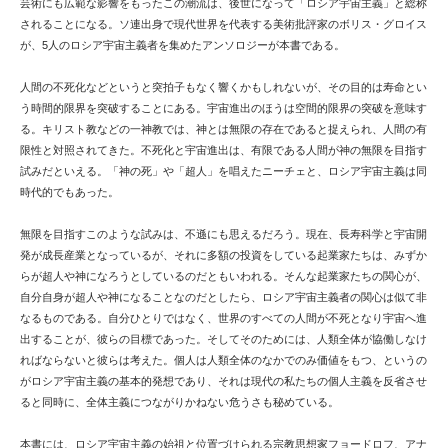
芸術にも広範な影響をもったこの潮流は、後世になって「ロシア宇宙主義」と総称
されることになる。ソ連出身で現代世界を代表する美術批評家のボリス・グロイス
が、5人のロシア宇宙主義者を集めたアンソロジーが本書である。
人間の不死化などというと突拍子もなく響くかもしれないが、その目的は寿命とい
う時間的限界を突破することにある。宇宙進出のほうは空間的限界の突破を意味す
る。キリスト教などの一神教では、神とは無限の存在であると捉えられ、人間の有
限性と対照されてきた。不死化と宇宙進出は、有限である人間が神の無限を目指す
試みだといえる。「神の死」や「超人」を唱えたニーチェと、ロシア宇宙主義は同
時代的でもあった。
無限を目指すこのような試みは、不遜にも思えるだろう。現在、長寿科学と宇宙開
発が成長産業となっているが、それに多額の投資をしている起業家たちは、みずか
らが超人や神になろうとしているのだともいわれる。そんな起業家たちの関心が、
自分自身が超人や神になることなのだとしたら、ロシア宇宙主義者の関心は似て非
なるものである。自分ひとりではなく、世界のすべての人間が不死となり宇宙へ進
出することが、彼らの目標であった。そしてそのためには、人類全体が協働しなけ
ればならないと彼らは考えた。個人は人類全体のなかでのみ価値をもつ、というの
がロシア宇宙主義の基本的発想であり、それは現代の私たちの個人主義を反省させ
ると同時に、全体主義につながりかねない危うさも秘めている。
本書には、ロシア宇宙主義の始祖と位置づけられる宗教思想家フョードロフ、アナ