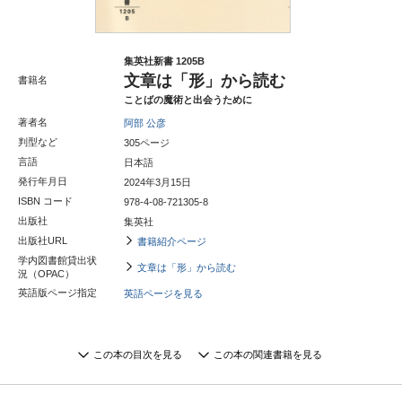
集英社新書 1205B
文章は「形」から読む
書籍名
ことばの魔術と出会うために
著者名
阿部 公彦
判型など
305ページ
言語
日本語
発行年月日
2024年3月15日
ISBN コード
978-4-08-721305-8
出版社
集英社
出版社URL
書籍紹介ページ
学内図書館貸出状
文章は「形」から読む
況（OPAC）
英語版ページ指定
英語ページを見る
この本の目次を見る
この本の関連書籍を見る