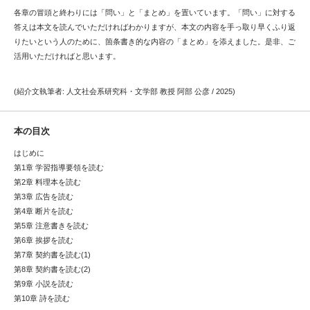
各章の冒頭と終わりには「問い」と「まとめ」を置いています。「問い」に対する
答えは本文を読んでいただければわかりますが、本文の内容を手っ取り早くふり返
りたいという人のために、箇条書き的な内容の「まとめ」を添えました。是非、ご
活用いただければと思います。
(紹介文執筆者: 人文社会系研究科・文学部 教授 阿部 公彦 / 2025)
本の目次
はじめに
第1章 学習指導要領を読む
第2章 料理本を読む
第3章 広告を読む
第4章 断片を読む
第5章 注意書きを読む
第6章 挨拶を読む
第7章 契約書を読む(1)
第8章 契約書を読む(2)
第9章 小説を読む
第10章 詩を読む