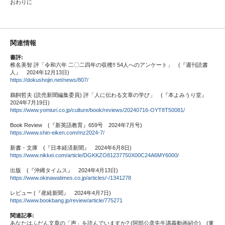
おわりに
関連情報
書評:
椎名美智 評「令和六年 二〇二四年の収穫!! 54人へのアンケート」 (『週刊読書
人』 2024年12月13日)
https://dokushojin.net/news/807/
鵜飼哲夫 (読売新聞編集委員) 評「人に伝わる文章の学び」 (『本よみうり堂』
2024年7月19日)
https://www.yomiuri.co.jp/culture/book/reviews/20240716-OYT8T50081/
Book Review (『新英語教育』659号 2024年7月号)
https://www.shin-eiken.com/mz2024-7/
新書・文庫 (『日本経済新聞』 2024年6月8日)
https://www.nikkei.com/article/DGKKZO81237750X00C24A6MY6000/
出版 (『沖縄タイムス』 2024年4月13日)
https://www.okinawatimes.co.jp/articles/-/1341278
レビュー (『産経新聞』 2024年4月7日)
https://www.bookbang.jp/review/article/775271
関連記事:
あなたはふだん文章の「声」を読んでいますか? (阿部公彦先生講義動画紹介) (東