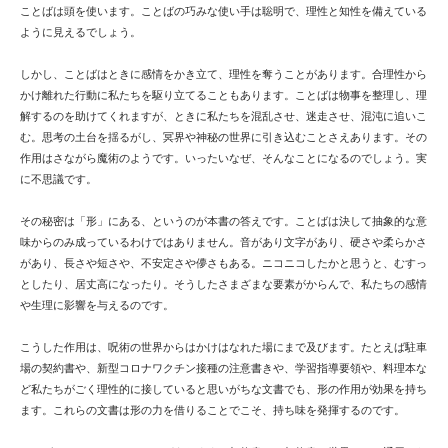
ことばは頭を使います。ことばの巧みな使い手は聡明で、理性と知性を備えている
ように見えるでしょう。
しかし、ことばはときに感情をかき立て、理性を奪うことがあります。合理性から
かけ離れた行動に私たちを駆り立てることもあります。ことばは物事を整理し、理
解するのを助けてくれますが、ときに私たちを混乱させ、迷走させ、混沌に追いこ
む。思考の土台を揺るがし、冥界や神秘の世界に引き込むことさえあります。その
作用はさながら魔術のようです。いったいなぜ、そんなことになるのでしょう。実
に不思議です。
その秘密は「形」にある、というのが本書の答えです。ことばは決して抽象的な意
味からのみ成っているわけではありません。音があり文字があり、硬さや柔らかさ
があり、長さや短さや、不安定さや儚さもある。ニコニコしたかと思うと、むすっ
としたり、居丈高になったり。そうしたさまざまな要素がからんで、私たちの感情
や生理に影響を与えるのです。
こうした作用は、呪術の世界からはかけはなれた場にまで及びます。たとえば駐車
場の契約書や、新型コロナワクチン接種の注意書きや、学習指導要領や、料理本な
ど私たちがごく理性的に接していると思いがちな文書でも、形の作用が効果を持ち
ます。これらの文書は形の力を借りることでこそ、持ち味を発揮するのです。