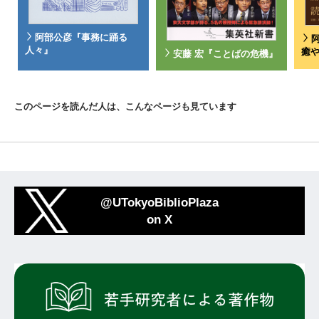
阿部公彦『事務に踊る
人々』
癒
安藤 宏『ことばの危機』
このページを読んだ人は、こんなページも見ています
@UTokyoBiblioPlaza
on X