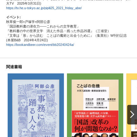
大TV 2025年3月31日)
https://tv.he.u-tokyo.ac.jp/pipili25_2021_friday_abe/
イベント:
秋草俊一郎×戸塚学×阿部公彦
「国語教科書の潜在力――これからの文学教育」
『教科書の中の世界文学 消えた作品・残った作品25選』（三省堂）
『文章は「形」から読む ことばの魔術と出会うために』（集英社）W刊行記念
(本屋B&B 2024年4月24日)
https://bookandbeer.com/event/bb20240424a/
関連書籍