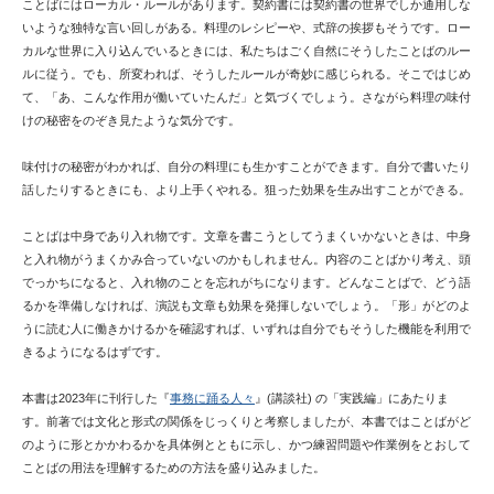
ことばにはローカル・ルールがあります。契約書には契約書の世界でしか通用しな
いような独特な言い回しがある。料理のレシピーや、式辞の挨拶もそうです。ロー
カルな世界に入り込んでいるときには、私たちはごく自然にそうしたことばのルー
ルに従う。でも、所変われば、そうしたルールが奇妙に感じられる。そこではじめ
て、「あ、こんな作用が働いていたんだ」と気づくでしょう。さながら料理の味付
けの秘密をのぞき見たような気分です。
味付けの秘密がわかれば、自分の料理にも生かすことができます。自分で書いたり
話したりするときにも、より上手くやれる。狙った効果を生み出すことができる。
ことばは中身であり入れ物です。文章を書こうとしてうまくいかないときは、中身
と入れ物がうまくかみ合っていないのかもしれません。内容のことばかり考え、頭
でっかちになると、入れ物のことを忘れがちになります。どんなことばで、どう語
るかを準備しなければ、演説も文章も効果を発揮しないでしょう。「形」がどのよ
うに読む人に働きかけるかを確認すれば、いずれは自分でもそうした機能を利用で
きるようになるはずです。
本書は2023年に刊行した『
事務に踊る人々
』(講談社) の「実践編」にあたりま
す。前著では文化と形式の関係をじっくりと考察しましたが、本書ではことばがど
のように形とかかわるかを具体例とともに示し、かつ練習問題や作業例をとおして
ことばの用法を理解するための方法を盛り込みました。