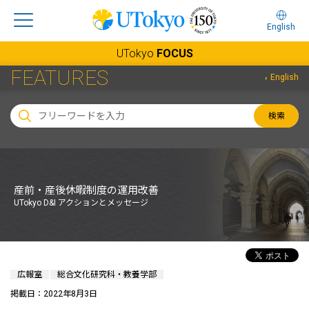
English
UTokyo
FOCUS
FEATURES
English
検索
産前・産後休暇制度の運用改善
UTokyo D&I アクションとメッセージ
広報室
総合文化研究科・教養学部
掲載日：2022年8月3日