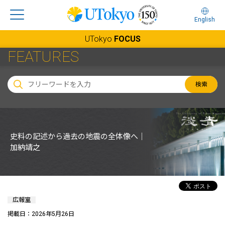
English
UTokyo
FOCUS
FEATURES
検索
史料の記述から過去の地震の全体像へ｜
加納靖之
広報室
掲載日：2026年5月26日