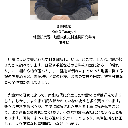
加納靖之
KANO Yasuyuki
地震研究所、地震火山史料連携研究機構
准教授
地震について書かれた史料を解読し、いつ、どこで、どんな地震が起
きたかを調べています。日記や手紙などの史料を丹念に読み、「揺れ
た」、「棚から物が落ちた」、「建物が倒れた」といった地震に関する
記述を集めると、震源地や地震の規模、余震の有無や回数、被害分布な
どの全体像が見えてきます。
先輩方の研究によって、歴史時代に発生した地震の理解は進んできま
した。しかし、まだまだ読み解かれていない史料も多く残っています。
新たな史料を調べたり、すでに解読された史料を丁寧に読み返すこと
で、より詳細な被害状況が分かり、小さな地震を新たに発見することも
あります。再読によって読み違いに気づくこともあり、該当箇所を修正
して、より正確な地震理解につなげています。