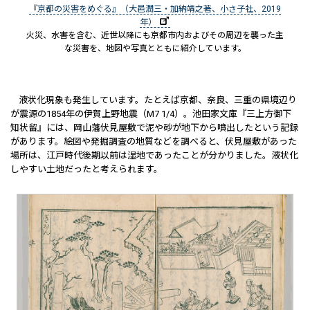
『京都の災害をめぐる』（大邑潤三・加納靖之著、小さ子社、2019
年）
火災、水害を含む、近世以降にも京都市内およびその周辺を襲った主
な災害を、地図や写真とともに紹介しています。
液状化現象も発生しています。たとえば京都、奈良、三重の県境辺り
が震源の1854年の伊賀上野地震（M7 1/4）。池田家文庫『三上方御下
知状留』には、岡山藩伏見屋敷で泥や砂が地下から噴出したという記録
があります。絵図や発掘調査の地質などを調べると、伏見屋敷があった
場所は、江戸時代後期以前は湿地であったことが分かりました。液状化
しやすい土地だったと考えられます。