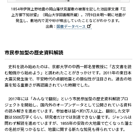
1854年伊賀上野地震の岡山藩伏見屋敷の被害を記した池田家文庫『三
上方御下知状留』（岡山大学図書館所蔵）。7月9日未明～朝に地震が
発生し、敷地内で泥や砂が噴出していたことなどがわかります。
出典：
国書データベース
市民参加型の歴史資料解読
史料を読み始めたのは、京都大学の中西一郎名誉教授に「古文書を読
む勉強から始めよう」と誘われたことがきっかけです。2011年の東日本
大震災発生後で、平安時代の貞観地震との類似性が注目され、過去の地
震を知る重要さが再認識されていた時期でした。
2017年には「みんなで翻刻」という市民参加型の歴史資料解読プロ
ジェクトを開始し、国内外のオープンデータとして公開されている資料
の読み解きを進めています。参加者は延べ約1万人以上、翻刻した文字
数は5500万字くらい。研究者だけでは到達できない量です。ジャンルは
問わず解読を進めていますが、1855年の安政の大地震で亡くなった藩士
の名前が見つかるなど、地震に関する新たな知見も得られています。