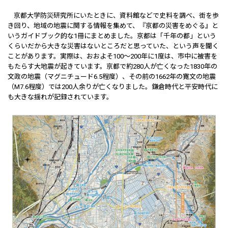
京都大学防災研究所にいたときに、資料館などで史料を調べ、街を歩
き回り、地域の地震に関する情報を集めて、『京都の災害をめぐる』と
いうガイドブック的な1冊にまとめました。京都は「千年の都」という
くらいだから大きな災害はないところだと思っていた、という声を聞く
ことがあります。実際は、おおよそ100～200年に1度は、市中に被害を
もたらす大地震が起きています。京都で約280人が亡くなった1830年の
文政の地震（マグニチュード6.5程度）、その前の1662年の寛文の地震
（M7.6程度）では200人余りが亡くなりました。鎌倉時代と平安時代に
も大きな揺れが記録されています。