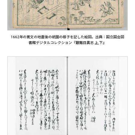
1662年の寛文の地震後の祇園の様子を記した絵図。出典：国立国会図
書館デジタルコレクション『艱難目異志 上,下』