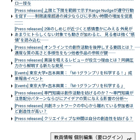
ロー授与
[Press releases] 上限と下限を範囲で示すRange Nudgeが遵守行動
を促す──制限速度超過の減少ならびに手洗い時間の増加を促進
──
[Press releases] 2体のしめじが近づくと感情豊かにみえる ――外見が
あまりヒトらしくない対象でも動きが加わると、 見る者は強く“感
情”を読み込む――
[Press releases] オンラインでの創作活動を後押しする要因とは？ ――
適度な質の高さと多様性をもつ他者作品の参照が鍵――
[Press releases] 異論を唱えるレビューが役立つ理由とは？――同調圧
力から解明する新たな発見――
[Events] 東京大学×吉本興業：「M-1グランプリを科学する！」成
果報告イベント
[Events] 東京大学×吉本興業：『M-1グランプリを科学する 』
[Press releases] 専門知識は創作活動を妨げるのか？～専門知識が
注意配分パターンならびにアイデアの質に与える影響の分析～
[Press releases] 共創ネットワークの中心から離れている参加者ほ
ど創造性が高い？
[Press releases] クリエイティブな仲間は自分の創造性を妨げる？
教員情報 個別編集（要ログイン）