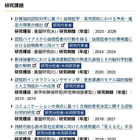
研究課題
計算論的認知科学に基づく自閉症学：高次認知における予測・推
定の障害の検討
研究代表者
研究種目 :
基盤研究(A) /
研究期間（年度） :
2025 - 2028
認知バイアスから自閉症者の行動を探る：自閉症者の診療場面に
おける説明再考に向けて
研究代表者
研究種目 :
基盤研究(B) /
研究期間（年度） :
2024 - 2024
新体操審判における身体運動認知の熟達化過程とその脳科学的基
盤の解明
研究分担者/共同研究者
研究種目 :
基盤研究(C) /
研究期間（年度） :
2020 - 2023
認知的インタラクションデザイン学：意思疎通のモデル論的理解
と人工物設計への応用
研究代表者
研究種目 :
新学術領域研究(研究領域提案型) /
研究期間（年度） :
2019 - 2019
コミュニケーションの視点に基づく合理的意思決定に関する認知
科学的研究
研究分担者/共同研究者
研究種目 :
基盤研究(B) /
研究期間（年度） :
2018 - 2021
持続可能な節水型社会実現に向けた水使用量の「見える化」手法
の検討
研究分担者/共同研究者
研究種目 :
基盤研究(B) /
研究期間（年度） :
2018 - 2020