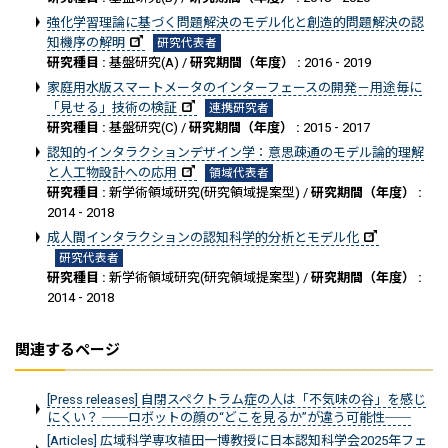
強化学習理論に基づく問題解決のモデル化と創造的問題解決の認
知機序の解明
研究代表者
研究種目 :
基盤研究(A) /
研究期間（年度） :
2016 - 2019
家庭用水版スマートメータのインターフェースの開発－用途毎に
「見せる」技術の検証
連携研究者
研究種目 :
基盤研究(C) /
研究期間（年度） :
2015 - 2017
認知的インタラクションデザイン学：意思疎通のモデル論的理解
と人工物設計への応用
領域代表者
研究種目 :
新学術領域研究(研究領域提案型) /
研究期間（年度） :
2014 - 2018
成人間インタラクションの認知科学的分析とモデル化
研究代表者
研究種目 :
新学術領域研究(研究領域提案型) /
研究期間（年度） :
2014 - 2018
関連するページ
[Press releases] 自閉スペクトラム症の人は「不気味の谷」を感じ
にくい？ ──ロボットの顔の“どこを見るか”が違う可能性──
[Articles] 広域科学専攻植田一博教授に日本認知科学会2025年フェ