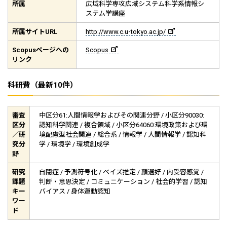
所属
広域科学専攻広域システム科学系情報シ
ステム学講座
所属サイト
URL
http://www.c.u-tokyo.ac.jp/
Scopus
ページへの
Scopus
リンク
科研費（最新10件）
審査
中区分61:人間情報学およびその関連分野 / 小区分90030:
区分
認知科学関連 / 複合領域 / 小区分64060:環境政策および環
／研
境配慮型社会関連 / 総合系 / 情報学 / 人間情報学 / 認知科
究分
学 / 環境学 / 環境創成学
野
研究
自閉症 / 予測符号化 / ベイズ推定 / 顔選好 / 内受容感覚 /
課題
判断・意思決定 / コミュニケーション / 社会的学習 / 認知
キー
バイアス / 身体運動認知
ワー
ド