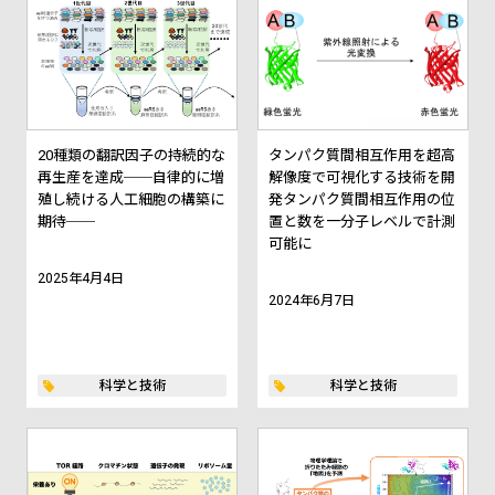
20種類の翻訳因子の持続的な
タンパク質間相互作用を超高
再生産を達成──自律的に増
解像度で可視化する技術を開
殖し続ける人工細胞の構築に
発――タンパク質間相互作用の位
期待──
置と数を一分子レベルで計測
可能に――
2025年4月4日
2024年6月7日
科学と技術
科学と技術