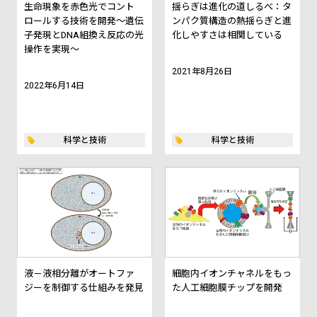
生命現象を赤色光でコント
揺らぎは進化の道しるべ：タ
ロールする技術を開発～遺伝
ンパク質構造の熱揺らぎと進
子発現とDNA組換え反応の光
化しやすさは相関している
操作を実現～
2021年8月26日
2022年6月14日
科学と技術
科学と技術
液－液相分離がオートファ
細胞内イオンチャネルをもっ
ジーを制御する仕組みを発見
た人工細胞膜チップを開発