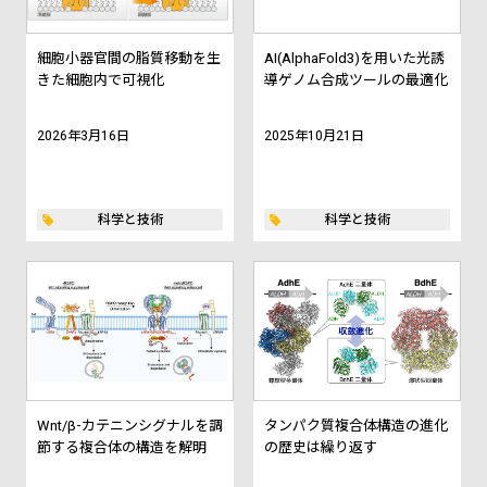
細胞小器官間の脂質移動を生
AI(AlphaFold3)を用いた光誘
きた細胞内で可視化
導ゲノム合成ツールの最適化
2026年3月16日
2025年10月21日
科学と技術
科学と技術
Wnt/β-カテニンシグナルを調
タンパク質複合体構造の進化
節する複合体の構造を解明
の歴史は繰り返す