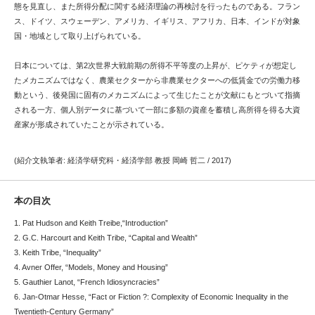
態を見直し、また所得分配に関する経済理論の再検討を行ったものである。フラン
ス、ドイツ、スウェーデン、アメリカ、イギリス、アフリカ、日本、インドが対象
国・地域として取り上げられている。
日本については、第2次世界大戦前期の所得不平等度の上昇が、ピケティが想定し
たメカニズムではなく、農業セクターから非農業セクターへの低賃金での労働力移
動という、後発国に固有のメカニズムによって生じたことが文献にもとづいて指摘
される一方、個人別データに基づいて一部に多額の資産を蓄積し高所得を得る大資
産家が形成されていたことが示されている。
(紹介文執筆者: 経済学研究科・経済学部 教授 岡崎 哲二 / 2017)
本の目次
1. Pat Hudson and Keith Treibe,“Introduction”
2. G.C. Harcourt and Keith Tribe, “Capital and Wealth”
3. Keith Tribe, “Inequality”
4. Avner Offer, “Models, Money and Housing”
5. Gauthier Lanot, “French Idiosyncracies”
6. Jan-Otmar Hesse, “Fact or Fiction ?: Complexity of Economic Inequality in the
Twentieth-Century Germany”