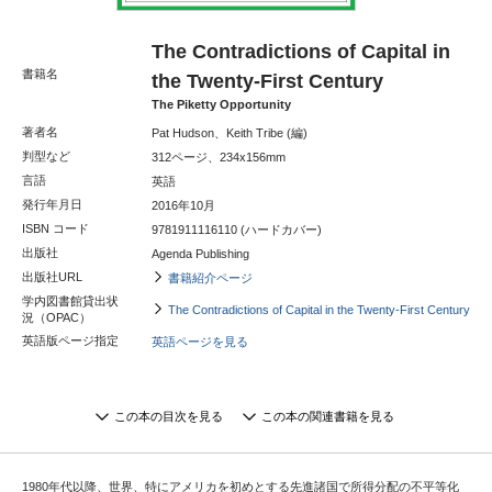
The Contradictions of Capital in
書籍名
the Twenty-First Century
The Piketty Opportunity
著者名
Pat Hudson、Keith Tribe (編)
判型など
312ページ、234x156mm
言語
英語
発行年月日
2016年10月
ISBN コード
9781911116110 (ハードカバー)
出版社
Agenda Publishing
出版社URL
書籍紹介ページ
学内図書館貸出状
The Contradictions of Capital in the Twenty-First Century
況（OPAC）
英語版ページ指定
英語ページを見る
この本の目次を見る
この本の関連書籍を見る
1980年代以降、世界、特にアメリカを初めとする先進諸国で所得分配の不平等化