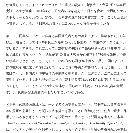
が進展している。トマ・ピケティの『21世紀の資本』(山形浩生・守岡 桜・森本正
史訳、みすず書房、2014年) が、研究者の枠を超えて、日本を含めて世界的な大ベ
ストセラーとなったのは、次のような同書の魅力的な内容に加えて、こうした現実
を背景としている。『21世紀の資本』は2つの大きな特徴を持っている。
第一に、同書が、ピケティ自身と共同研究者たちの努力によって構築された100年
以上、場合によっては200年以上の長期にわたる各国の不平等度のデータに基づい
ていることである。これによって、20世紀の初頭まで高所得者への所得集中度は各
国で非常に高かったこと、それが第1次世界大戦後から低下し1970年代前後まで低
い水準にとどまったこと、そして1980年代から再び集中度が上昇し、国によって
は20世紀初頭に近い水準に達していること等の事実が示された。そして第二に、同
書はこうした各国の所得平等度の長期的な動きを、ごく単純なメカニズムによって
説明している。すなわち歴史的に見てr (資本収益率) はg (GDP成長率) を常に上回
っており、このことがGDPの中で資本から得られる収益が占める比率 (資本分配
率) に、長期的な上昇趨勢をもたらすというのである。
ピケティの議論の単純さは、一方で多くの読者を惹き付け、税制等による所得不平
等の是正の必要性という明快な政策提言を導くことに寄与したが、他方で現実に作
用しているさまざまなメカニズムを視野の外に置くという問題点を生んだ。本書
The Contradictions of Capital in the Twenty-First Century: The Piketty Opportunity
は、ピケティの著作から触発されつつ、あらためて各国・地域の所得分配の長期動