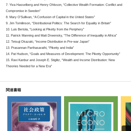
7. Yiva Hasselberg and Henry Ohlsson, “Collective Wealth Formation: Conflict and
Compromise in Sweden”
8. Mary O’Sullivan, “A Confusion of Capital in the United States”
9. Jim Tomilinson, “Distributional Politics: The Search for Equality in Britain”
10. Luis Bertola, “Looking at Piketty from the Periphery”
11. Patrick Manning and Matt Drwensky, “The Difference of Inequality in Africa”
12. Tetsuji Okazaki, “Income Distribution in Pre-war Japan”
13. Prasannan Parthasarathi, “Piketty and India”
14. Pat Hudson, “Goals and Measures of Development: The Piketty Opportunity”
15. Ravi Kanbur and Joseph E. Stiglitz, “Wealth and Income Distribution: New
Theories Needed for a New Era”
関連書籍