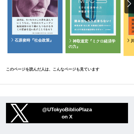
石原俊時『社会政策』
神取道宏『ミクロ経済学
の力』
このページを読んだ人は、こんなページも見ています
@UTokyoBiblioPlaza
on X