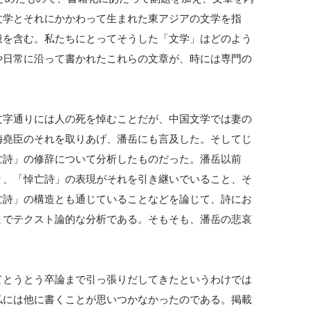
文学とそれにかかわって生まれた東アジアの文学を指
般を含む。私たちにとってそうした「文学」はどのよう
や日常に沿って書かれたこれらの文章が、時には専門の
文字通りには人の死を悼むことだが、中国文学では妻の
梅堯臣のそれを取りあげ、潘岳にも言及した。そしてじ
亡詩」の修辞について分析したものだった。潘岳以前
り、「悼亡詩」の表現がそれを引き継いでいること、そ
亡詩」の構造とも通じていることなどを論じて、詩にお
までテクスト論的な分析である。そもそも、潘岳の悲哀
てとうとう卒論まで引っ張りだしてきたというわけでは
私には他に書くことが思いつかなかったのである。掲載