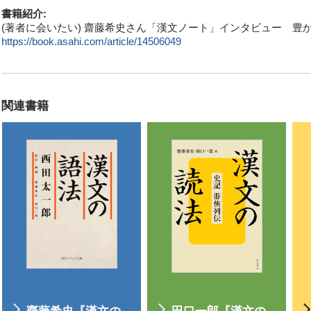
書籍紹介:
(著者に会いたい) 齋藤希史さん「漢文ノート」インタビュー 豊かさ
https://book.asahi.com/article/14506049
関連書籍