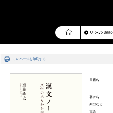
UTokyo Bib
このページを印刷する
書籍名
著者名
判型など
言語