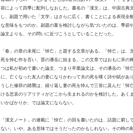
容によって四季に配列しなおした。書名の「漢文」は、中国古典
し、副題で用いた「文学」はさらに広く、書くことによる表現全
な意味をもつのか。副題の案を検討しながら気づいたのは、季節
論文よりも、その問いに近づこうとしていることだった。
「春」の章の末尾に「悼亡」と題する文章がある。「悼亡」は、
死を悼む作を言い、晋の潘岳に始まる。この文章ではおもに宋の
つは私が初めて書いた論文、つまり卒業論文は、その潘岳の「悼
に、亡くなった友人の妻になりかわって夫の死を嘆く詩や賦があ
うした修辞の踏襲は、繰り返し妻の死を悼んで三首に及んだ「悼
ける悲哀のリアリティがどこから生まれるのかを検討した。あく
いかばかりか、では論文にならない。
「漢文ノート」の連載に「悼亡」の回を書いたのは、話題に窮し
ない。いや、ある意味ではそうだったのかもしれない。その時の