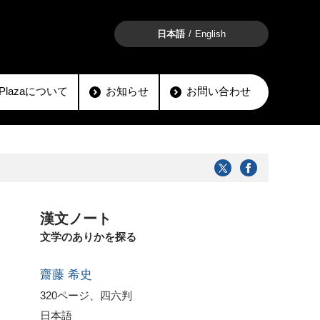
日本語
English
lioPlazaについて
お知らせ
お問い合わせ
漢文ノート
文学のありかを探る
齋藤 希史
320ページ、四六判
日本語