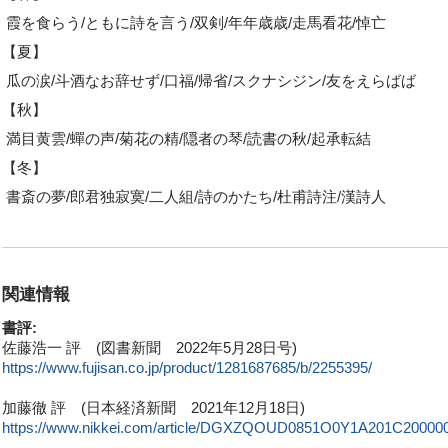
霞を食らう/ともに詩を言う/双剣/年年歳歳/走馬看花/悼亡
【夏】
瓜の涙/斗酒なお辞せず/口福/帰省/スクナシジン/友をえらばば
【秋】
満目黄雲/蟬の声/菊花の精/隠者の琴/読書の秋/起承転結
【冬】
書斎の夢/郎君独寂寞/二人組/詩のかたち/杜甫詩注/漢詩人
関連情報
書評:
佐藤浩一 評 (図書新聞 2022年5月28日号)
https://www.fujisan.co.jp/product/1281687685/b/2255395/
加藤徹 評 (日本経済新聞 2021年12月18日)
https://www.nikkei.com/article/DGXZQOUD0851O0Y1A201C200000