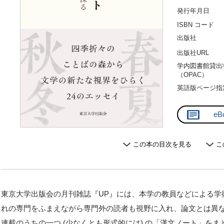
発行年月日
ISBN コード
出版社
出版社URL
学内図書館貸出
（OPAC）
英語版ページ指
eB
この本の目次を見る
こ
東京大学出版会の月刊雑誌『UP』には、本学の教員などによる学
れの専門をふまえながら専門外の読者も視野に入れ、論文とは異
連載のうちの一つ (少なくとも形式的には) の「漢文ノート」を