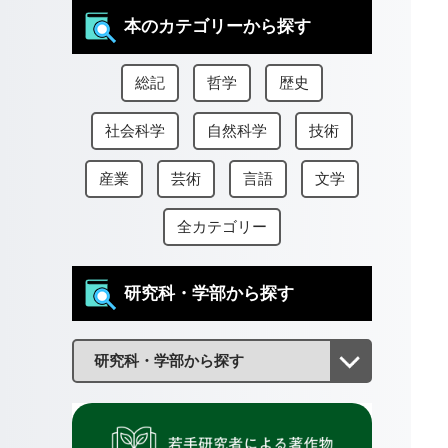
本のカテゴリーから探す
総記
哲学
歴史
社会科学
自然科学
技術
産業
芸術
言語
文学
全カテゴリー
研究科・学部から探す