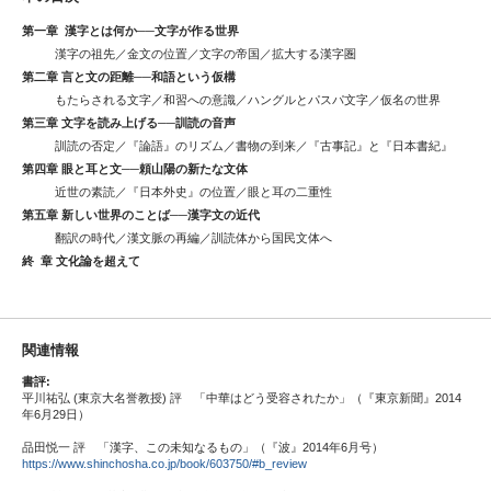
第一章 漢字とは何か──文字が作る世界
漢字の祖先／金文の位置／文字の帝国／拡大する漢字圏
第二章 言と文の距離──和語という仮構
もたらされる文字／和習への意識／ハングルとパスパ文字／仮名の世界
第三章 文字を読み上げる──訓読の音声
訓読の否定／『論語』のリズム／書物の到来／『古事記』と『日本書紀』
第四章 眼と耳と文──頼山陽の新たな文体
近世の素読／『日本外史』の位置／眼と耳の二重性
第五章 新しい世界のことば──漢字文の近代
翻訳の時代／漢文脈の再編／訓読体から国民文体へ
終 章 文化論を超えて
関連情報
書評:
平川祐弘 (東京大名誉教授) 評 「中華はどう受容されたか」（『東京新聞』2014
年6月29日）
品田悦一 評 「漢字、この未知なるもの」（『波』2014年6月号）
https://www.shinchosha.co.jp/book/603750/#b_review