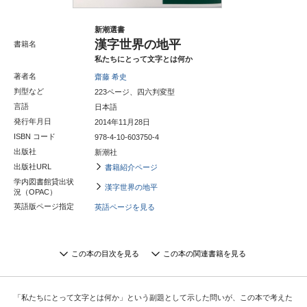
新潮選書
漢字世界の地平
書籍名
私たちにとって文字とは何か
著者名
齋藤 希史
判型など
223ページ、四六判変型
言語
日本語
発行年月日
2014年11月28日
ISBN コード
978-4-10-603750-4
出版社
新潮社
出版社URL
書籍紹介ページ
学内図書館貸出状
漢字世界の地平
況（OPAC）
英語版ページ指定
英語ページを見る
この本の目次を見る
この本の関連書籍を見る
「私たちにとって文字とは何か」という副題として示した問いが、この本で考えた