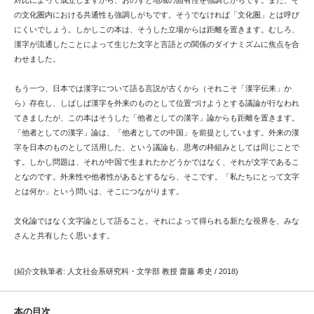
対比によって成立しますから、おのずと地域の固有性を強調しがちです。また、そ
の文化圏内における共通性も強調しがちです。そうでなければ「文化圏」とは呼び
にくいでしょう。しかしこの本は、そうした立場からは距離を置きます。むしろ、
漢字が流通したことによって生じた文字と言語との関係のダイナミズムに焦点を合
わせました。
もう一つ、日本では漢字について語る言説が古くから（それこそ「漢字伝来」か
ら）存在し、しばしば漢字を外来のものとして位置づけようとする議論が行なわれ
てきましたが、この本はそうした「他者としての漢字」論からも距離を置きます。
「他者としての漢字」論は、「他者としての中国」を前提としています。外来の漢
字を日本のものとして活用した、という議論も、思考の枠組みとしては同じことで
す。しかし問題は、それが中国で生まれたかどうかではなく、それが文字であるこ
となのです。外来性や他者性があるとするなら、そこです。「私たちにとって文字
とは何か」という問いは、そこにつながります。
文化論ではなく文字論として語ること。それによって得られる新たな視界を、みな
さんと共有したく思います。
(紹介文執筆者: 人文社会系研究科・文学部 教授 齋藤 希史 / 2018)
本の目次