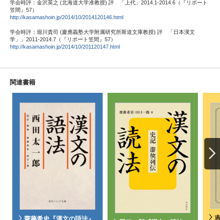
学会時評：金沢英之 (北海道大学准教授) 評 「上代」2014.1-2014.6（『リポート
笠間』57）
http://kasamashoin.jp/2014/10/2014120146.html
学会時評：堀川貴司 (慶應義塾大学附属研究所斯道文庫教授) 評 「日本漢文
学」」2011-2014.7（『リポート笠間』57）
http://kasamashoin.jp/2014/10/201120147.html
関連書籍
齋藤希史『漢文の語法』