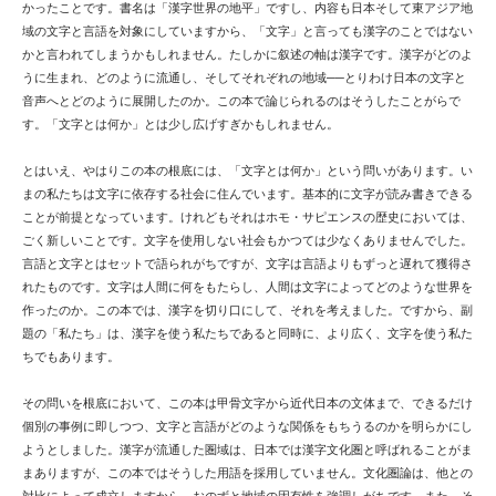
かったことです。書名は「漢字世界の地平」ですし、内容も日本そして東アジア地
域の文字と言語を対象にしていますから、「文字」と言っても漢字のことではない
かと言われてしまうかもしれません。たしかに叙述の軸は漢字です。漢字がどのよ
うに生まれ、どのように流通し、そしてそれぞれの地域──とりわけ日本の文字と
音声へとどのように展開したのか。この本で論じられるのはそうしたことがらで
す。「文字とは何か」とは少し広げすぎかもしれません。
とはいえ、やはりこの本の根底には、「文字とは何か」という問いがあります。い
まの私たちは文字に依存する社会に住んでいます。基本的に文字が読み書きできる
ことが前提となっています。けれどもそれはホモ・サピエンスの歴史においては、
ごく新しいことです。文字を使用しない社会もかつては少なくありませんでした。
言語と文字とはセットで語られがちですが、文字は言語よりもずっと遅れて獲得さ
れたものです。文字は人間に何をもたらし、人間は文字によってどのような世界を
作ったのか。この本では、漢字を切り口にして、それを考えました。ですから、副
題の「私たち」は、漢字を使う私たちであると同時に、より広く、文字を使う私た
ちでもあります。
その問いを根底において、この本は甲骨文字から近代日本の文体まで、できるだけ
個別の事例に即しつつ、文字と言語がどのような関係をもちうるのかを明らかにし
ようとしました。漢字が流通した圏域は、日本では漢字文化圏と呼ばれることがま
まありますが、この本ではそうした用語を採用していません。文化圏論は、他との