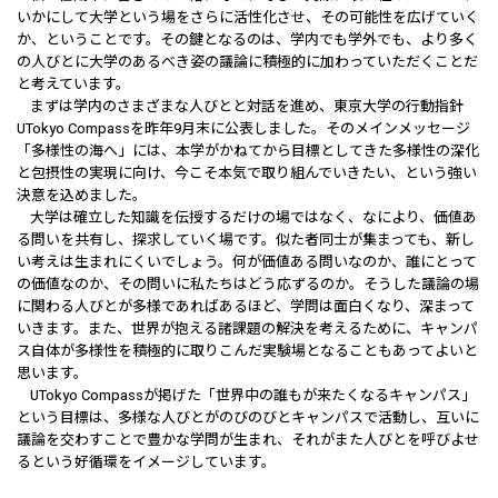
いかにして大学という場をさらに活性化させ、その可能性を広げていく
か、ということです。その鍵となるのは、学内でも学外でも、より多く
の人びとに大学のあるべき姿の議論に積極的に加わっていただくことだ
と考えています。
まずは学内のさまざまな人びとと対話を進め、東京大学の行動指針
UTokyo Compassを昨年9月末に公表しました。そのメインメッセージ
「多様性の海へ」には、本学がかねてから目標としてきた多様性の深化
と包摂性の実現に向け、今こそ本気で取り組んでいきたい、という強い
決意を込めました。
大学は確立した知識を伝授するだけの場ではなく、なにより、価値あ
る問いを共有し、探求していく場です。似た者同士が集まっても、新し
い考えは生まれにくいでしょう。何が価値ある問いなのか、誰にとって
の価値なのか、その問いに私たちはどう応ずるのか。そうした議論の場
に関わる人びとが多様であればあるほど、学問は面白くなり、深まって
いきます。また、世界が抱える諸課題の解決を考えるために、キャンパ
ス自体が多様性を積極的に取りこんだ実験場となることもあってよいと
思います。
UTokyo Compassが掲げた「世界中の誰もが来たくなるキャンパス」
という目標は、多様な人びとがのびのびとキャンパスで活動し、互いに
議論を交わすことで豊かな学問が生まれ、それがまた人びとを呼びよせ
るという好循環をイメージしています。