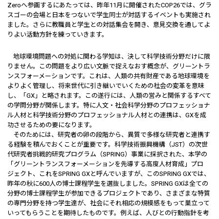
Zeroへ参画するにあたっては、昨年11月に開催されたCOP26では、グラ
スゴーの会場と日本をつないで学生同士が対話するイベントも実施され
ました。さらに教職員と学生との対話集会を開き、意見交換を通してよ
りよい活動方針を練っていきます。
地球環境問題への対処に関わる学知は、決して科学技術分野だけに限
りません。この問題をより広い文脈で捉えなおす概念が、グリーントラ
ンスフォーメーションです。これは、人類の共有財産である地球環境を
よりよく管理し、将来世代に引き継いでいくための社会の変革を意味
し、「GX」と略されます。この遂行には、人類の営みと関係するすべて
の学問分野が関係します。特に人文・社会科学分野のプロフェッショナ
ル人材と科学技術分野のプロフェッショナル人材との連携は、GXを成
功させるための要になります。
そのためには、研究者の卵の段階から、異質で多様な研究者と連携す
る経験を積んでおくことが重要です。科学技術振興機構（JST）の次世
代研究者挑戦的研究プログラム（SPRING）事業に採択された、本学の
「グリーントランスフォーメーションを先導する高度人材育成」プロ
ジェクト、これをSPRING GXと呼んでいますが、このSPRING GXでは、
昨年の秋に600人の博士課程学生を選抜しました。SPRING GXは全ての
分野の博士課程学生が参加できるプロジェクトであり、さまざまな特質
の専門分野を持つ学生達が、社会にそれ相応の規模感をもって巣立って
いってもらうことを期待したものです。例えば、人びとの行動指針を考