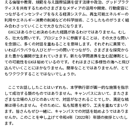
える倫理や教育、規範を与え国際協調を促す法律や政治、グッドプラク
ティスを共有するためのさまざまなメディアの活用や開発、行動変容に
つながるインセンティブを与える経済システム、再生可能エネルギーの
利用やエネルギー消費の削減などの科学技術、こうしたものがうまく組
み合わさっていくことで大きな力になります。
GXにはあらかじめ決められた経路があるわけではありません。むし
ろ、壮大な問いです。プロジェクトに参画することは、その大きな問い
を念頭に、多くの対話を重ねることを意味します。それぞれに異質で、
いわばバラバラな人びとが一つの問いでつながり、さまざまな探究から
また豊かな展開が生まれていきます。新たな学問連携を生む起爆剤とし
ての可能性をGXは秘めているのです。それはまさに多様性の海へと飛び
込んでいくことにほかなりません。簡単なことではありませんが、とて
もワクワクすることではないでしょうか。
ここでお話ししたことはいずれも、本学執行部が画一的な施策を指示
して成功する類のものではありません。キャンパスにおいて、またさま
ざまな立場の人びとのあいだで、対話がなされることでしか、満足な結
果は得られません。そのために、私も知恵を絞り、工夫を重ねてまいり
ます。皆さんもぜひ一緒に、キャンパスでの対話を始めようではありま
せんか。このことを申し上げて令和4年（2022年）年頭の挨拶といたし
ます。