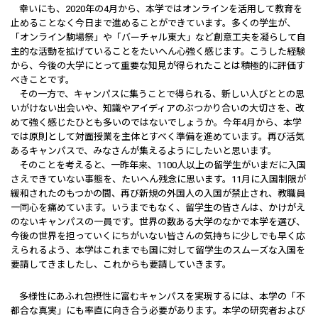
幸いにも、2020年の4月から、本学ではオンラインを活用して教育を
止めることなく今日まで進めることができています。多くの学生が、
「オンライン駒場祭」や「バーチャル東大」など創意工夫を凝らして自
主的な活動を拡げていることをたいへん心強く感じます。こうした経験
から、今後の大学にとって重要な知見が得られたことは積極的に評価す
べきことです。
その一方で、キャンパスに集うことで得られる、新しい人びととの思
いがけない出会いや、知識やアイディアのぶつかり合いの大切さを、改
めて強く感じたひとも多いのではないでしょうか。今年4月から、本学
では原則として対面授業を主体とすべく準備を進めています。再び活気
あるキャンパスで、みなさんが集えるようにしたいと思います。
そのことを考えると、一昨年来、1100人以上の留学生がいまだに入国
さえできていない事態を、たいへん残念に思います。11月に入国制限が
緩和されたのもつかの間、再び新規の外国人の入国が禁止され、教職員
一同心を痛めています。いうまでもなく、留学生の皆さんは、かけがえ
のないキャンパスの一員です。世界の数ある大学のなかで本学を選び、
今後の世界を担っていくにちがいない皆さんの気持ちに少しでも早く応
えられるよう、本学はこれまでも国に対して留学生のスムーズな入国を
要請してきましたし、これからも要請していきます。
多様性にあふれ包摂性に富むキャンパスを実現するには、本学の「不
都合な真実」にも率直に向き合う必要があります。本学の研究者および