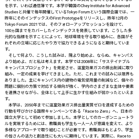
を示す、いわば通信簿です。本学が韓国のChey Institute for Advanced
Studiesと共催で毎年開催しているTokyo Forumという国際会議では、一
昨年にそのインデックスのFirst Prototypeをリリースし、昨年12月の
Tokyo Forum 2021では、そのフォローアップセッションを設けて、
100ヵ国までをカバーしたインデックスを発表しています。こうした多
元的な指標を示すことによって、地球環境を守る取り組みに、各国がそ
れぞれの立場に応じたやり方で協力できるようになると期待していま
す。
そして何より、こうした試みは、隗より始めよ、ならぬ、キャンパス
より始めよ、だと私は考えます。本学では2008年に「サステイナブル
キャンパスプロジェクト」を発足させ、温室効果ガスの排出削減に取り
組み、一定の成果を挙げてきました。ただ、これまでの試みには限界も
ありました。主にキャンパス内の建物の電気使用量の削減など、個々の
問題に個別の方策で対応する傾向が強く、学内のさまざまな主体や要素
を連携させながら、全体として上手に生かす仕組みが弱かったといえま
す。
本学は、2050年までに温室効果ガス排出量実質ゼロを達成するための
行動を呼びかける国際キャンペーンである「Race to Zero」へ、日本の
国立大学として初めて参加しました。本学としてのカーボンニュートラ
ルを実現するためには、教職員も学生も一人一人が意識を変えて、より
多様なアプローチで取り組むことが必要です。教職員はもとより、学生
の皆さんの活力と創造性にも大いに期待しています。実際に、Race to