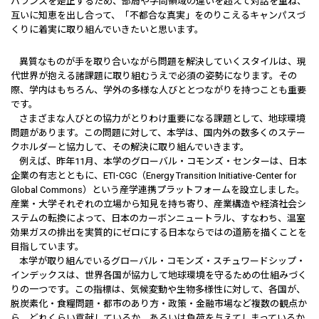
バランスを是正するため、部局や学問領域の違いを超えて対話を重ね、
互いに知恵を出し合って、「不都合な真実」をのりこえるキャンパスづ
くりに着実に取り組んでいきたいと思います。
異質なものが手を取り合いながら問題を解決していくスタイルは、現
代世界が抱える諸課題に取り組むうえで必須の姿勢になります。その
際、学内はもちろん、学外の多様な人びととつながりを持つことも重要
です。
さまざまな人びとの協力がとりわけ重要になる課題として、地球環境
問題があります。この問題に対して、本学は、国内外の数多くのステー
クホルダーと協力して、その解決に取り組んでいきます。
例えば、昨年11月、本学のグローバル・コモンズ・センターは、日本
企業の有志とともに、ETI-CGC（Energy Transition Initiative-Center for
Global Commons）という産学連携プラットフォームを設立しました。
産業・大学それぞれの立場から知見を持ち寄り、産業構造や経済社会シ
ステムの転換によって、日本のカーボンニュートラル、すなわち、温室
効果ガスの排出を実質的にゼロにする日本ならではの道筋を描くことを
目指しています。
本学が取り組んでいるグローバル・コモンズ・スチュワードシップ・
インデックスは、世界各国が協力して地球環境を守るための仕組みづく
りの一つです。この指標は、気候変動や生物多様性に対して、各国が、
脱炭素化・食糧問題・都市のあり方・政策・金融市場など複数の観点か
ら、どれくらい貢献しているか、あるいは負荷を与えてしまっているか