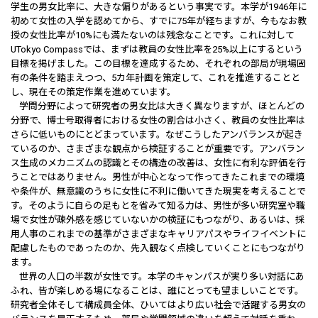
学生の男女比率に、大きな偏りがあるという事実です。本学が1946年に
初めて女性の入学を認めてから、すでに75年が経ちますが、今もなお教
授の女性比率が10%にも満たないのは残念なことです。これに対して
UTokyo Compassでは、まずは教員の女性比率を25%以上にするという
目標を掲げました。この目標を達成するため、それぞれの部局が現場固
有の条件を踏まえつつ、5カ年計画を策定して、これを推進することと
し、現在その策定作業を進めています。
学問分野によって研究者の男女比は大きく異なりますが、ほとんどの
分野で、博士号取得者における女性の割合は小さく、教員の女性比率は
さらに低いものにとどまっています。なぜこうしたアンバランスが起き
ているのか、さまざまな観点から検証することが重要です。アンバラン
ス生成のメカニズムの認識とその構造の改善は、女性に有利な評価を行
うことではありません。男性が中心となって作ってきたこれまでの環境
や条件が、無意識のうちに女性に不利に働いてきた現実を考えることで
す。そのように自らの足もとを省みて知る力は、男性が多い研究室や職
場で女性が疎外感を感じていないかの検証にもつながり、あるいは、採
用人事のこれまでの基準がさまざまなキャリアパスやライフイベントに
配慮したものであったのか、先入観なく点検していくことにもつながり
ます。
世界の人口の半数が女性です。本学のキャンパスが実り多い対話にあ
ふれ、皆が楽しめる場になることは、誰にとっても望ましいことです。
研究者全体そして構成員全体、ひいてはより広い社会で活躍する男女の