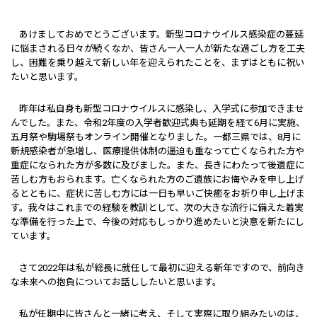
あけましておめでとうございます。新型コロナウイルス感染症の蔓延
に悩まされる日々が続くなか、皆さん一人一人が新たな過ごし方を工夫
し、困難を乗り越えて新しい年を迎えられたことを、まずはともに祝い
たいと思います。
昨年は私自身も新型コロナウイルスに感染し、入学式に参加できませ
んでした。また、令和2年度の入学者歓迎式典も延期を経て6月に実施、
五月祭や駒場祭もオンライン開催となりました。一都三県では、8月に
新規感染者が急増し、医療提供体制の逼迫も重なって亡くなられた方や
重症になられた方が多数に及びました。また、長きにわたって後遺症に
苦しむ方もおられます。亡くなられた方のご遺族にお悔やみを申し上げ
るとともに、症状に苦しむ方には一日も早いご快癒をお祈り申し上げま
す。我々はこれまでの経験を教訓として、次の大きな流行に備えた着実
な準備を行った上で、今後の対応もしっかり進めたいと決意を新たにし
ています。
さて2022年は私が総長に就任して最初に迎える新年ですので、前向き
な未来への抱負についてお話ししたいと思います。
私が任期中に皆さんと一緒に考え、そして実際に取り組みたいのは、