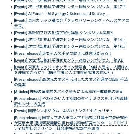
[Events] 次世代知能科学研究センター連続シンポジウム 第17回
[Events] AI Forum「AI Synergy：Science and Society」
[Events] 東京カレッジ講演会「クラウドソーシング・ヘルスケアの
未来」
[Events] 革新的学びの創造学寄付講座 シンポジウム第5回
[Events] 次世代知能科学研究センター連続シンポジウム 第14回
[Events] 次世代知能科学研究センター連続シンポジウム 第13回
[Press releases] 赤ちゃんの手足の動きには意味がある！
[Events] 次世代知能科学研究センター連続シンポジウム 第8回
[Events] 東京カレッジ・オンライン講演会「AIは人間を、人間はAI
を理解できるか？（脳科学者と人工知能研究者の対話）」
[Press releases] 高次元カオスを活用したカオス的遍歴の設計手法
の提案
[Articles] 神経の確率的スパイク発火による秩序生成機能の発見
[Press releases] やわらかい人工筋肉のダイナミクスを用いた高精
度センサーの生成
[Events] 国際シンポジウム：AIガバナンスとセキュリティ
[Press releases] 国立大学法人東京大学と株式会社豊田中央研究所
が東京大学 連携研究機構次世代知能科学研究センターに「モビリ
ティ知能社会デザイン」社会連携研究部門を設置