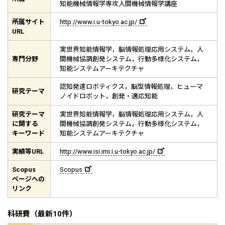
知能機械情報学専攻人間機械情報学講座
所属サイト
http://www.i.u-tokyo.ac.jp/
URL
実世界知能情報学，脳情報処理応用システム，人
専門分野
間機械協調創発システム，行動多様化システム，
知能システムアーキテクチャ
認知発達ロボティクス，脳型情報処理，ヒューマ
研究テーマ
ノイドロボット，創発・適応知能
研究テーマ
実世界知能情報学，脳情報処理応用システム，人
に関する
間機械協調創発システム，行動多様化システム，
キーワード
知能システムアーキテクチャ
実績等
URL
http://www.isi.imi.i.u-tokyo.ac.jp/
Scopus
Scopus
ページへの
リンク
科研費（最新10件）