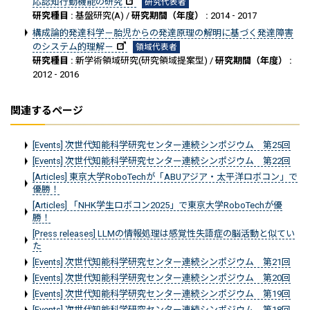
応認知行動機能の研究
研究代表者
研究種目 :
基盤研究(A) /
研究期間（年度） :
2014 - 2017
構成論的発達科学－胎児からの発達原理の解明に基づく発達障害
のシステム的理解－
領域代表者
研究種目 :
新学術領域研究(研究領域提案型) /
研究期間（年度） :
2012 - 2016
関連するページ
[Events] 次世代知能科学研究センター連続シンポジウム 第25回
[Events] 次世代知能科学研究センター連続シンポジウム 第22回
[Articles] 東京大学RoboTechが「ABUアジア・太平洋ロボコン」で
優勝！
[Articles] 「NHK学生ロボコン2025」で東京大学RoboTechが優
勝！
[Press releases] LLMの情報処理は感覚性失語症の脳活動と似てい
た
[Events] 次世代知能科学研究センター連続シンポジウム 第21回
[Events] 次世代知能科学研究センター連続シンポジウム 第20回
[Events] 次世代知能科学研究センター連続シンポジウム 第19回
[Events] 次世代知能科学研究センター連続シンポジウム 第18回