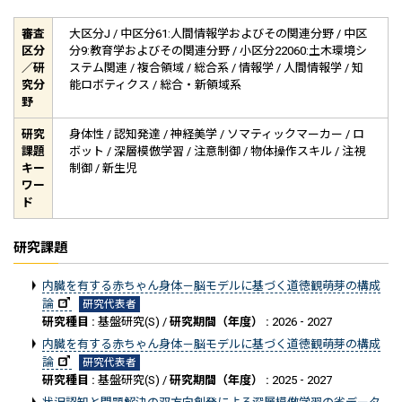
審査
大区分J / 中区分61:人間情報学およびその関連分野 / 中区
区分
分9:教育学およびその関連分野 / 小区分22060:土木環境シ
／研
ステム関連 / 複合領域 / 総合系 / 情報学 / 人間情報学 / 知
究分
能ロボティクス / 総合・新領域系
野
研究
身体性 / 認知発達 / 神経美学 / ソマティックマーカー / ロ
課題
ボット / 深層模倣学習 / 注意制御 / 物体操作スキル / 注視
キー
制御 / 新生児
ワー
ド
研究課題
内臓を有する赤ちゃん身体－脳モデルに基づく道徳観萌芽の構成
論
研究代表者
研究種目 :
基盤研究(S) /
研究期間（年度） :
2026 - 2027
内臓を有する赤ちゃん身体－脳モデルに基づく道徳観萌芽の構成
論
研究代表者
研究種目 :
基盤研究(S) /
研究期間（年度） :
2025 - 2027