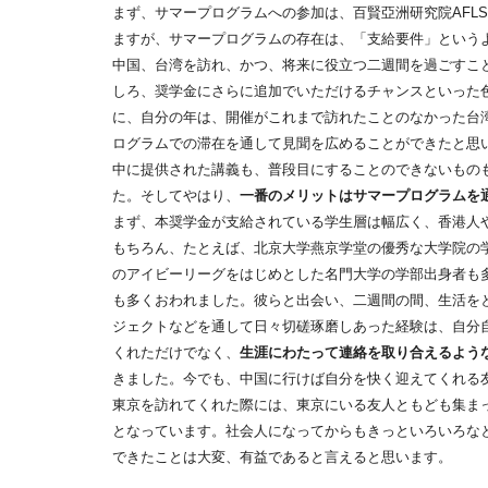
まず、サマープログラムへの参加は、百賢亞洲研究院AFL
ますが、サマープログラムの存在は、「支給要件」という
中国、台湾を訪れ、かつ、将来に役立つ二週間を過ごすこ
しろ、奨学金にさらに追加でいただけるチャンスといった
に、自分の年は、開催がこれまで訪れたことのなかった台
ログラムでの滞在を通して見聞を広めることができたと思
中に提供された講義も、普段目にすることのできないもの
た。そしてやはり、
一番のメリットはサマープログラムを
まず、本奨学金が支給されている学生層は幅広く、香港人
もちろん、たとえば、北京大学燕京学堂の優秀な大学院の
のアイビーリーグをはじめとした名門大学の学部出身者も
も多くおわれました。彼らと出会い、二週間の間、生活を
ジェクトなどを通して日々切磋琢磨しあった経験は、自分
くれただけでなく、
生涯にわたって連絡を取り合えるよう
きました。今でも、中国に行けば自分を快く迎えてくれる
東京を訪れてくれた際には、東京にいる友人ともども集ま
となっています。社会人になってからもきっといろいろな
できたことは大変、有益であると言えると思います。