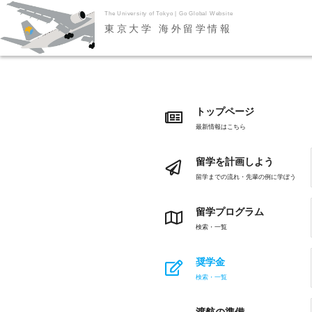
The University of Tokyo | Go Global Website
東京大学 海外留学情報
トップページ
最新情報はこちら
留学を計画しよう
留学までの流れ・先輩の例に学ぼう
留学プログラム
検索・一覧
奨学金
検索・一覧