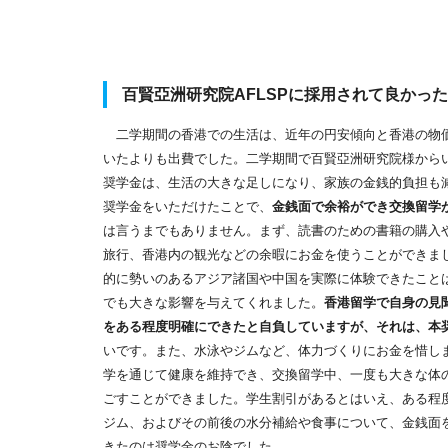
百賢亞洲研究院AFLSPに採用されて良かっ
二学期間の香港での生活は、近年の円安傾向と香港の物
いたよりも出費でした。二学期間で百賢亞洲研究院様からい
奨学金は、生活の大きな足しになり、家族の金銭的負担も
奨学金をいただけたことで、
金銭面で余裕ができ交換留学
は言うまでもありません。まず、読書のための書籍の購入
旅行、香港内の観光などの余暇にお金を使うことができま
的に勢いのあるアジア諸国や中国を実際に体験できたこと
でも大きな影響を与えてくれました。
香港留学で自身の見
をある程度明確にできたと自負していますが、それは、本
いです。また、水泳やジムなど、体力づくりにお金を惜し
学を通じて健康を維持でき、交換留学中、一度も大きな体
ごすことができました。学生割引があるとはいえ、ある程
ジム、およびその前後の水分補給や食事について、金銭面
きたのは奨学金のお陰でした。