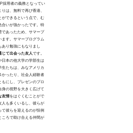
SP採用者の義務となってい
よりは、無料で再び香港、
とができるという点で、む
色合いが強かったです。特
湾であったため、サマープ
います。サマープログラム
もあり勉強にもなりまし
通じて出会った友人
です。
や日本の他大学の学部生は
学生たちは、みなアメリカ
多かったり、社会人経験者
ともにし、プレゼンのプロ
自身の視野を大きく広げて
な友情
をはぐくむことがで
友人も多くいるし、彼らが
って彼らを迎えるのが恒例
ところで助け合える仲間が