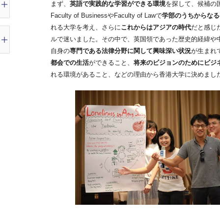
まず、
英語で実践的な学習ができる環境
を探して、候補の
Faculty of BusinessやFaculty of Lawで
学部のうちからなる
れる大学を考え、さらに
これからはアジアの時代
だと感じ
ルで迷いました。その中で、英国領であった歴史的経緯や
自身の
専門である法律分野に関して興味深い状況
が生まれ
都会での生活
ができること、
将来のビジョンのためにビジ
れる環境があること、などの理由から香港大学に決めまし