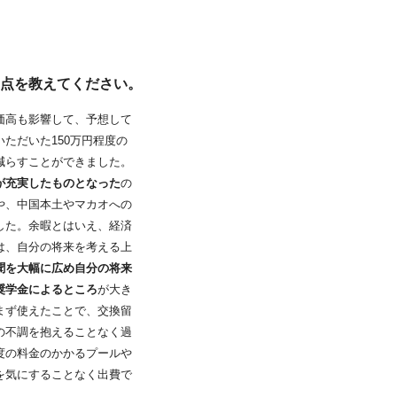
た点を教えてください。
価高も影響して、予想して
ただいた150万円程度の
減らすことができました。
が充実したものとなった
の
や、中国本土やマカオへの
した。余暇とはいえ、経済
は、自分の将来を考える上
聞を大幅に広め自分の将来
奨学金によるところ
が大き
まず使えたことで、交換留
の不調を抱えることなく過
度の料金のかかるプールや
を気にすることなく出費で