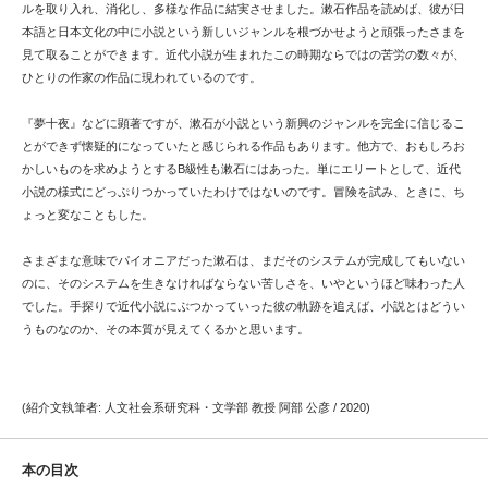
ルを取り入れ、消化し、多様な作品に結実させました。漱石作品を読めば、彼が日
本語と日本文化の中に小説という新しいジャンルを根づかせようと頑張ったさまを
見て取ることができます。近代小説が生まれたこの時期ならではの苦労の数々が、
ひとりの作家の作品に現われているのです。
『夢十夜』などに顕著ですが、漱石が小説という新興のジャンルを完全に信じるこ
とができず懐疑的になっていたと感じられる作品もあります。他方で、おもしろお
かしいものを求めようとするB級性も漱石にはあった。単にエリートとして、近代
小説の様式にどっぷりつかっていたわけではないのです。冒険を試み、ときに、ち
ょっと変なこともした。
さまざまな意味でパイオニアだった漱石は、まだそのシステムが完成してもいない
のに、そのシステムを生きなければならない苦しさを、いやというほど味わった人
でした。手探りで近代小説にぶつかっていった彼の軌跡を追えば、小説とはどうい
うものなのか、その本質が見えてくるかと思います。
(紹介文執筆者: 人文社会系研究科・文学部 教授 阿部 公彦 / 2020)
本の目次