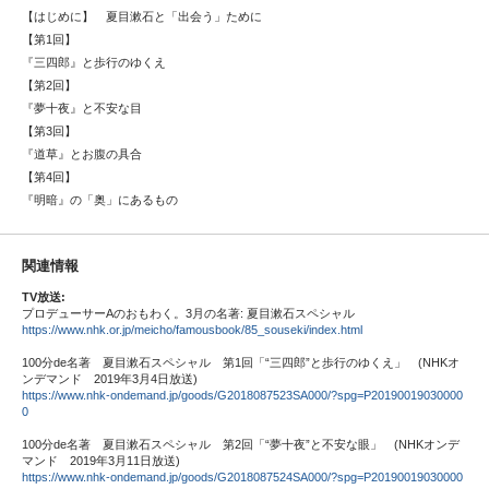
【はじめに】 夏目漱石と「出会う」ために
【第1回】
『三四郎』と歩行のゆくえ
【第2回】
『夢十夜』と不安な目
【第3回】
『道草』とお腹の具合
【第4回】
『明暗』の「奥」にあるもの
関連情報
TV
放送:
プロデューサーAのおもわく。3月の名著: 夏目漱石スペシャル
https://www.nhk.or.jp/meicho/famousbook/85_souseki/index.html
100分de名著 夏目漱石スペシャル 第1回「“三四郎”と歩行のゆくえ」 (NHKオ
ンデマンド 2019年3月4日放送)
https://www.nhk-ondemand.jp/goods/G2018087523SA000/?spg=P20190019030000
0
100分de名著 夏目漱石スペシャル 第2回「“夢十夜”と不安な眼」 (NHKオンデ
マンド 2019年3月11日放送)
https://www.nhk-ondemand.jp/goods/G2018087524SA000/?spg=P20190019030000