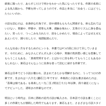
錯覚に陥ったり、あらすじだけで何かをわかった気になったりする。作家の名前に
よる先入観から、予断を持ってしまうのです。作品と本当に「出会う」にはどうし
たらいいのか。
小説を読むのは、全身的な行為です。頭や感情ももちろん関係する。体も忘れては
いけない。胃腸や、呼吸や、背骨も大事。感触を味わい、文章のリズムに身を委ね
たい。笑ったり、つっこみを入れたり、顔をしかめたり。場合によってはぜえぜえ
あえいだり、踊り出したり、地団駄踏んだり。
そんな出会い方をするためのヒントを、本書では4つの回に分けて示していきま
す。そのために、みなさんにずんずん歩く心地や、胃腸の気持悪い感じを想像して
もらうこともある。「真相究明するぞ」とばかりに目を剥いてもらうこともあるか
もしれない。漱石はそんなふうに全身を使って読むに値する作家です。
漱石は日本でどう小説が書かれ、読まれてきたかを理解するのに、うってつけの作
家です。生まれは一八六七 (慶応三) 年ですが、本格的に小説を書き始めたのは、
『吾輩は猫である』を発表した一九〇五 (明治三十八) 年以降。四十歳近くになっ
てデビューした、遅咲きの作家なのです。
明治という時代は、日本に西欧の近代小説が輸入され、日本語で小説を書くことに
多くの作家たちが挑戦した時代でもあります。漱石もまた、さまざまな小説スタイ