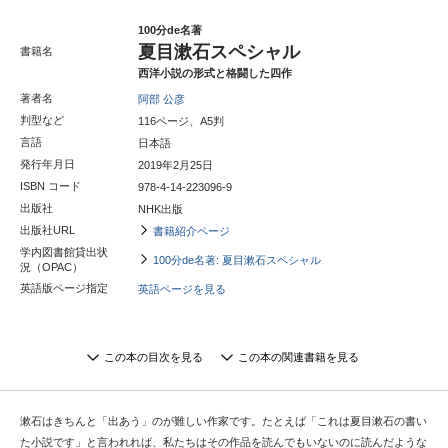
100分de名著
夏目漱石スペシャル
書籍名
西洋小説の形式と格闘した四作
著者名
阿部 公彦
判型など
116ページ、A5判
言語
日本語
発行年月日
2019年2月25日
ISBN コード
978-4-14-223096-9
出版社
NHK出版
出版社URL
書籍紹介ページ
学内図書館貸出状
100分de名著: 夏目漱石スペシャル
況（OPAC）
英語版ページ指定
英語ページを見る
この本の目次を見る
この本の関連書籍を見る
漱石はきちんと「出あう」のが難しい作家です。たとえば「これは夏目漱石の書い
た小説です」と言われれば、私たちはその作品を読んでもいないのに読んだような