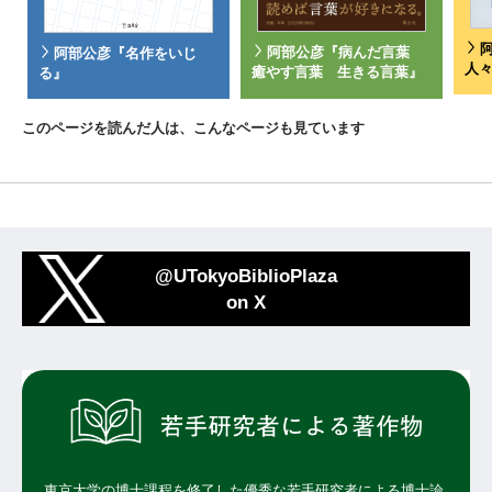
阿部公彦『病んだ言葉
阿部公彦『名作をいじ
人
癒やす言葉 生きる言葉』
る』
このページを読んだ人は、こんなページも見ています
@UTokyoBiblioPlaza
on X
東京大学の博士課程を修了した優秀な若手研究者による博士論