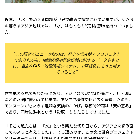
近年、「水」をめぐる問題が世界で改めて議論されていますが、私たち
の暮らすアジア地域では、「水」はもともと特別な意味を持っていまし
た。
"
この研究がユニークなのは、歴史を読み解くプロジェクト
でありながら、地理情報や気象情報に関するデータをもと
に、過去をGIS（地理情報システム）で可視化しようと考え
ていること
"
世界地図を見てもわかるとおり、アジアの広い地域が海洋・河川・湖沼
などの水圏に覆われています。アジアで稲作文化が広く発達したのも、
モンスーンがもたらす湿潤な気候のおかげ。季節的降雨は「天の恵み」
であり、同時に洪水という「災厄」ももたらしてきました。
「そこで私たちは、『水』という新たな切り口から、アジア史を読み直
してみようと考えました」。そう語るのは、この文理融合プロジェクト
のリーダーであり、中国経済史が専門の城山智子教授です。