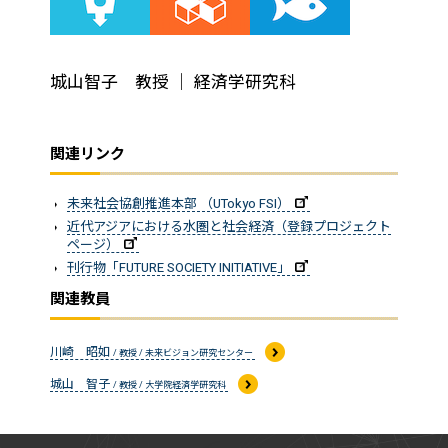
城山智子 教授 ｜ 経済学研究科
関連リンク
未来社会協創推進本部 （UTokyo FSI）
近代アジアにおける水圏と社会経済（登録プロジェクト
ページ）
刊行物「FUTURE SOCIETY INITIATIVE」
関連教員
川崎 昭如
/ 教授 / 未来ビジョン研究センター
城山 智子
/ 教授 / 大学院経済学研究科