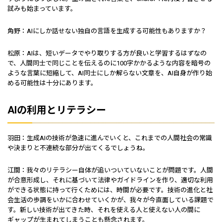
試みも始まっています。
角野：AIにしか話せない独自の言語を生成する可能性もありますか？
松原：AIは、短いデータでやり取りする方が良いと学習するはずなの
で、人間同士で同じことを伝えるのに100字かかるような内容を暗号の
ような言葉に短縮して、AI同士にしか解らない文章を、AI自身が作り始
める可能性は十分にあります。
AIの利用とリテラシー
羽田：生成AIの技術が急速に進んでいくと、これまでの人間社会の常識
や決まりと不連続な部分が出てくるでしょうね。
江間：我々のリテラシー自体が追いついていないことが問題です。人間
が合意形成し、それに基づいて法律やガイドラインを作り、適切な利用
ができる状態に持って行くためには、時間が必要です。技術の進化と社
会生活の歩調をいかに合わせていくかが、我々が今直面している課題で
す。新しい技術が出てきた時、それを使える人と使えない人の間に
ギャップが生まれてしまうことも懸念されます。