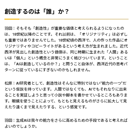
創造するのは「誰」か？
羽田：そもそも「創造性」が重要な価値と考えられるようになったの
は、18世紀以降のことです。それ以前は、「オリジナリティ」は必ずし
も重要ではありませんでした。18世紀頃の西洋で、人の作った作品にオ
リジナリティやコピーライトがあるという考え方が生まれました。近代
西洋が見出した創造性という価値は、同じ時期に生まれた「人間」ある
いは「個人」という概念と非常にうまく結びついています。ということ
は、「AIは創造しているのか？」と問うこと自体が、西洋近代の思考パ
ターンに従っているにすぎないのかもしれません。
松原：AI研究者として、創造性はそんなに特別ではない“能力の一つ”だ
という仮説を持っています。人間ではなくても、AIでもそれなりに出来
ることを実証しようと思って小説や脚本を書かせているところもありま
す。眼鏡を使うことによって、もともと見えるものがさらに拡大して見
えたり遠くまで見えたりする、という感覚です。
羽田：生成AIは我々の能力をさらに高めるための手段であると考えれば
よいのでしょうか。