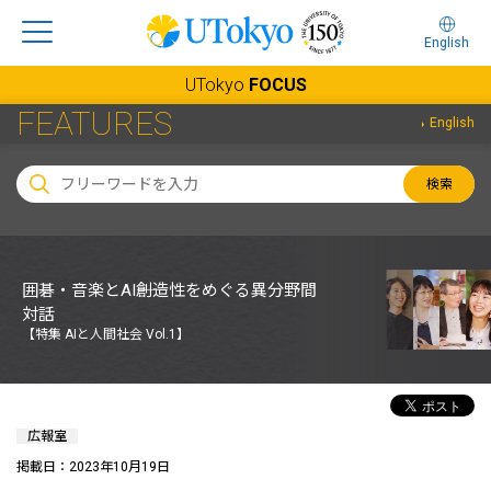
English
UTokyo
FOCUS
FEATURES
English
検索
囲碁・音楽とAI――創造性をめぐる異分野間
対話
【特集 AIと人間社会 Vol.1】
広報室
掲載日：2023年10月19日