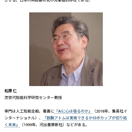
させる。日本のAI囲碁研究の先駆者的存在である。
松原 仁
次世代知能科学研究センター教授
専門は人工知能全般。著書に
『AIに心は宿るのか』
（2018年、集英社イ
ンターナショナル）、
『鉄腕アトムは実現できるか――ロボカップが切り拓
く未来』
（1999年、河出書房新社）などがある。