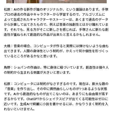
松原：AIの作る新作が誰のオリジナルか、という議論はあります。手塚
プロの過去の作品やキャラクターから学習するので、アルゴリズムに
よって生成されたキャラクターやストーリーは、あくまで過去のデータ
から計算して出てきたもので、例えば音楽の独創性とはかけ離れていま
す。それでも、見る方がそこに新しさを感じれば、手塚さんに新たな創
造性が重ねられて創造的な作品が出来たと言えるかもしれません。
大橋：音楽の場合、コンピュータが作ると実際には弾けないような曲も
出てきます。人間の身体性という制約が、かえって何か個性を形づくっ
ているところがあるかなと思います。
角野：ショパンの作曲は、特に身体に紐づいています。創造性は個々人
の制約から生まれる側面が大きいと思います。
松原：コンピュータには制約がなさすぎるのです。現在は、膨大な数の
「音楽」を作り出し、その中に偶然曲らしいものが1つあるような状態
です。AIから創造的なものが出てこないのは、あまりにも自由度が高す
ぎるからです。ChatGPTからシェイクスピアが出てくる可能性はゼロに
近いです。生成AIで綺麗に小説を書かせるには、かなりうまく制約を入
れないといけません。