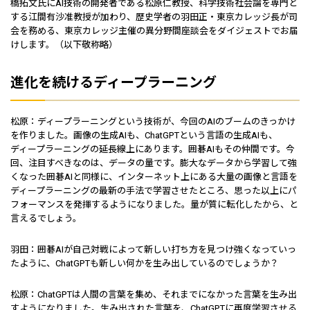
橋拓文氏にAI技術の開発者である松原仁教授、科学技術社会論を専門と
する江間有沙准教授が加わり、歴史学者の羽田正・東京カレッジ長が司
会を務める、東京カレッジ主催の異分野間座談会をダイジェストでお届
けします。（以下敬称略）
進化を続けるディープラーニング
松原：ディープラーニングという技術が、今回のAIのブームのきっかけ
を作りました。画像の生成AIも、ChatGPTという言語の生成AIも、
ディープラーニングの延長線上にあります。囲碁AIもその仲間です。今
回、注目すべきなのは、データの量です。膨大なデータから学習して強
くなった囲碁AIと同様に、インターネット上にある大量の画像と言語を
ディープラーニングの最新の手法で学習させたところ、思った以上にパ
フォーマンスを発揮するようになりました。量が質に転化したから、と
言えるでしょう。
羽田：囲碁AIが自己対戦によって新しい打ち方を見つけ強くなっていっ
たように、ChatGPTも新しい何かを生み出しているのでしょうか？
松原：ChatGPTは人間の言葉を集め、それまでになかった言葉を生み出
すようになりました。生み出された言葉を、ChatGPTに再度学習させる