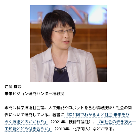
江間 有沙
未来ビジョン研究センター准教授
専門は科学技術社会論。人工知能やロボットを含む情報技術と社会の関
係について研究している。著書に
『絵と図でわかる AIと社会 ――未来をひ
らく技術とのかかわり』
（2021年、技術評論社）、
『AI社会の歩き方――人
工知能とどう付き合うか』
（2019年、化学同人）などがある。