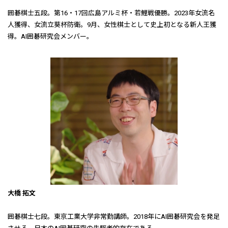
囲碁棋士五段。第16・17回広島アルミ杯・若鯉戦優勝。2023年女流名
人獲得、女流立葵杯防衛。9月、女性棋士として史上初となる新人王獲
得。AI囲碁研究会メンバー。
大橋 拓文
囲碁棋士七段。東京工業大学非常勤講師。2018年にAI囲碁研究会を発足