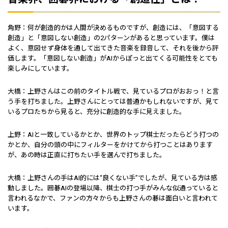
角野：何が創造的かは人間が決めるものですが、創造には、「意図する
創造」と「意図しない創造」の2パターンがあると思っています。僕は
よく、意図せず身体を通して出てきた音楽を録音して、それを後から評
価します。「意図しない創造」がAIからぽっと出てくる可能性をとても
楽しみにしています。
大橋：上野さんはこの前のタイトル戦で、見ているプロがおおっ！と言
う手を打ちました。上野さんにとっては普通かもしれないですが、見て
いるプロたちから見ると、充分に創造的な手に見えました。
上野：AIと一致しているかとか、世界のトップ棋士だったらどう打つの
かとか、自分の頭の中にフィルターをかけてから打つことはあります
が、あの時は正直に打ちたい手を選んで打ちました。
大橋：上野さんの手はAI的には“良くない手”でしたが、見ている方は感
動しました。囲碁AIの登場以降、棋士の打つ手がみんな似通っていると
言われるなかで、ファンの方々からも上野さんの碁は面白いと言われて
います。