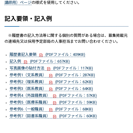
講師用）ページ
の様式を使用してください。
記入要領・記入例
※履歴書の記入方法等に関する個別の質問がある場合は、募集掲載元
の連絡先又は採用予定部局の人事担当までお問い合わせください。
履歴書記入要領
(PDFファイル：409KB)
記入例
(PDFファイル：657KB)
写真画像の貼付方法
(PDFファイル：117KB)
参考例1（文系教員）
(PDFファイル：287KB)
参考例2（理系教員）
(PDFファイル：62KB)
参考例3（医系教員）
(PDFファイル：64KB)
参考例4（外国籍教員）
(PDFファイル：57KB)
参考例5（医療系職員）
(PDFファイル：59KB)
参考例6（一般職員）
(PDFファイル：68KB)
参考例7（図書系職員）
(PDFファイル：60KB)