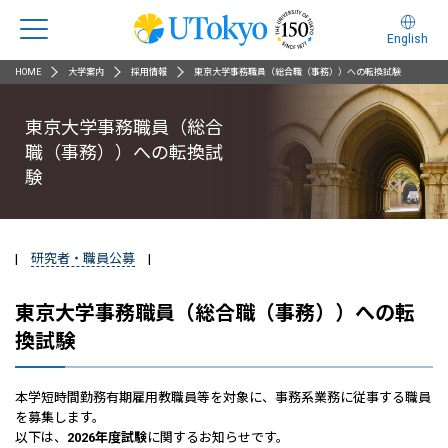
English
HOME
大学案内
採用情報
東京大学事務職員（総合職（事務））への転換試験
東京大学事務職員（総合
職（事務））への転換試
験
|
研究者・職員公募
|
東京大学事務職員（総合職（事務））への転
換試験
本学短時間勤務有期雇用教職員等を対象に、事務系業務に従事する職員
を募集します。
以下は、
2026年度試験
に関するお知らせです。