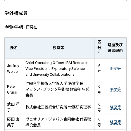
学外構成員
令和8年4月1日現在
区
略歴及び
氏名
役職等
分
選考理由
※
Chief Operating Officer, IBM Research
Jeffrey
6
Vice President, Exploratory Science
略歴等
Welser
号
and University Collaborations
沖縄科学技術大学院大学 名誉学長
Peter
6
マックス･プランク学術振興協会 名誉
略歴等
Gruss
号
会長
武田 洋
6
株式会社三菱総合研究所 常務研究理事
略歴等
子
号
野田 由
ヴェオリア・ジャパン合同会社 代表取
6
略歴等
美子
締役会長
号