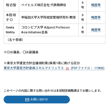
6
程 近智
ベイヒルズ株式会社 代表取締役
略歴等
号
本田 桂
6
早稲田大学大学院経営管理研究科 教授
略歴等
子 ◎
号
Geeta
コロンビア大学 Adjunct Professor
6
略歴等
Mehta
Asia Initiatives会長
号
（五十音順）
※◎は議長、〇は副議長
※東京大学運営方針会議規則第2条第1項に掲げる区分
東京大学運営方針委員スキルマトリックス
(PDFファイル： 119KB)
このページの内容に関する問い合わせは本部経営戦略課までお願いします。
お問い合わせ