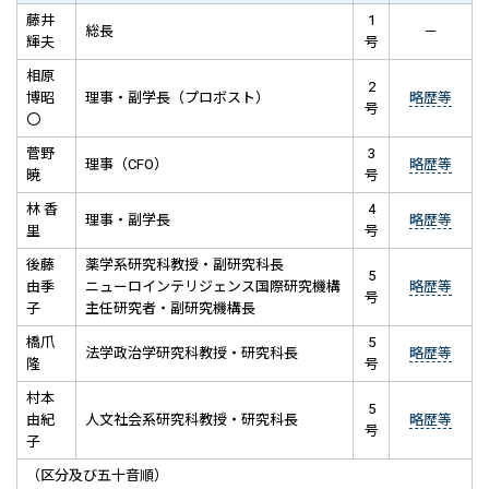
藤井
1
総長
－
輝夫
号
相原
2
博昭
理事・副学長（プロボスト）
略歴等
号
〇
菅野
3
理事（CFO）
略歴等
暁
号
林 香
4
理事・副学長
略歴等
里
号
後藤
薬学系研究科教授・副研究科長
5
由季
ニューロインテリジェンス国際研究機構
略歴等
号
子
主任研究者・副研究機構長
橋爪
5
法学政治学研究科教授・研究科長
略歴等
隆
号
村本
5
由紀
人文社会系研究科教授・研究科長
略歴等
号
子
（区分及び五十音順）