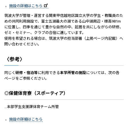
施設の詳細はこちら
筑波大学が管理・運営する関東甲信越地区国立大学の学生・教職員のた
めの共同利用施設で、富士五湖最大の湖である山中湖周辺・標高981m
に位置し、四季を通じて豊かな自然の中、起居を共にしながらの研修、
ゼミ・セミナー、クラブの合宿に適しています。
使用を希望される場合は、筑波大学の担当部署（上掲ページ内記載）へ
問い合わせください。
〈参考〉
同じく
研修・宿泊等
に利用できる
本学所管の施設
については、次の各
ページをご参照ください。
◎保健体育寮（スポーティア）
…本部学生支援課体育チーム所管
施設の詳細はこちら