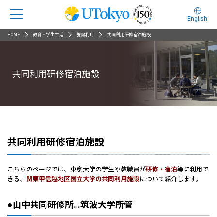
English
HOME
教育・学生生活
施設利用
共同利用研修宿泊施設
共同利用研修宿泊施設
共同利用研修宿泊施設
こちらのページでは、東京大学の学生や教職員が
研修・宿泊
等に利用で
きる、
関東甲信越地区国立大学の共同利用施設
について紹介します。
●山中共同研修所…筑波大学所管