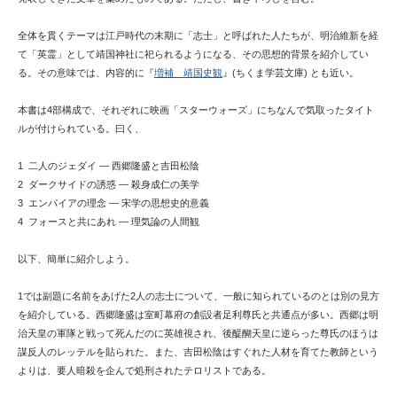
全体を貫くテーマは江戸時代の末期に「志士」と呼ばれた人たちが、明治維新を経
て「英霊」として靖国神社に祀られるようになる、その思想的背景を紹介してい
る。その意味では、内容的に『
増補 靖国史観
』(ちくま学芸文庫) とも近い。
本書は4部構成で、それぞれに映画「スターウォーズ」にちなんで気取ったタイト
ルが付けられている。曰く、
1 二人のジェダイ ― 西郷隆盛と吉田松陰
2 ダークサイドの誘惑 ― 殺身成仁の美学
3 エンパイアの理念 ― 宋学の思想史的意義
4 フォースと共にあれ ― 理気論の人間観
以下、簡単に紹介しよう。
1では副題に名前をあげた2人の志士について、一般に知られているのとは別の見方
を紹介している。西郷隆盛は室町幕府の創設者足利尊氏と共通点が多い。西郷は明
治天皇の軍隊と戦って死んだのに英雄視され、後醍醐天皇に逆らった尊氏のほうは
謀反人のレッテルを貼られた。また、吉田松陰はすぐれた人材を育てた教師という
よりは、要人暗殺を企んで処刑されたテロリストである。