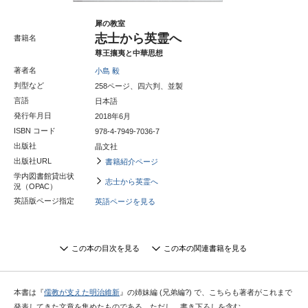
犀の教室
志士から英霊へ
書籍名
尊王攘夷と中華思想
著者名
小島 毅
判型など
258ページ、四六判、並製
言語
日本語
発行年月日
2018年6月
ISBN コード
978-4-7949-7036-7
出版社
晶文社
出版社URL
書籍紹介ページ
学内図書館貸出状
志士から英霊へ
況（OPAC）
英語版ページ指定
英語ページを見る
この本の目次を見る
この本の関連書籍を見る
本書は『
儒教が支えた明治維新
』の姉妹編 (兄弟編?) で、こちらも著者がこれまで
発表してきた文章を集めたものである。ただし、書き下ろしを含む。