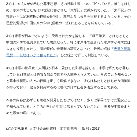
2ではこの2人が信奉した尊王思想、その行動主義について述べている。彼らをはじ
め、幕末の志士たちは14世紀に書かれた『太平記』に惹かれていた。『太平記』の
読者たちは足利尊氏の行動を批判し、幕府よりも天皇を重視するようになる。その
思想的淵源が中国伝来の宋学 (儒教の一派) にあることを紹介している。
3では宋学が日本でどのように受容されたかを論じる。「尊王攘夷」とはもともと
中国の宋学で強調されていた思想だった。特に水戸藩で生まれた水戸学が幕末には
大きな役割を果たし、明治時代の天皇制の基礎となった。最後の点は『
天皇と儒教
思想――伝統はいかに創られたか
』
(光文社) で詳しく解説している。
4では宋学の世界観・人間観が日本に及ぼした影響を論じる。宋学は私たちが暮ら
している21世紀とは異質な観点で世界や人間をとらえていた。そのことを知らない
と幕末維新期の人々の行動は正しく理解できない。彼らは私たちとはちがう価値観
を持っており、彼らを賛美するのは現代の日本社会を否定することである。
本書の内容は必ずしも著者が発見したわけではなく、多くは学界ですでに通説とし
て知られている。ところがそれが世間に広まっていないことが、著者が本書をまと
めた最大の理由である。
(紹介文執筆者: 人文社会系研究科・文学部 教授 小島 毅 / 2019)