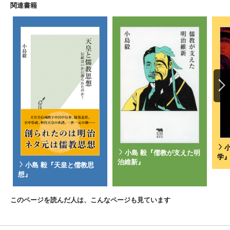
関連書籍
小島 毅『儒教が支えた明
学
治維新』
小島 毅『天皇と儒教思
想』
このページを読んだ人は、こんなページも見ています