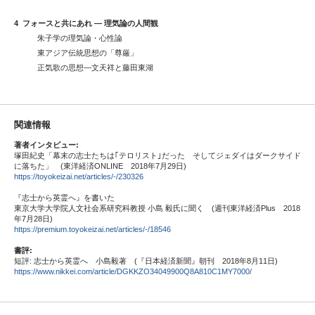
4
フォースと共にあれ ― 理気論の人間観
朱子学の理気論・心性論
東アジア伝統思想の「尊厳」
正気歌の思想―文天祥と藤田東湖
関連情報
著者インタビュー:
塚田紀史「幕末の志士たちは｢テロリスト｣だった そしてジェダイはダークサイド
に落ちた」 (東洋経済ONLINE 2018年7月29日)
https://toyokeizai.net/articles/-/230326
『志士から英霊へ』を書いた
東京大学大学院人文社会系研究科教授 小島 毅氏に聞く (週刊東洋経済Plus 2018
年7月28日)
https://premium.toyokeizai.net/articles/-/18546
書評
:
短評: 志士から英霊へ 小島毅著 (『日本経済新聞』朝刊 2018年8月11日)
https://www.nikkei.com/article/DGKKZO34049900Q8A810C1MY7000/