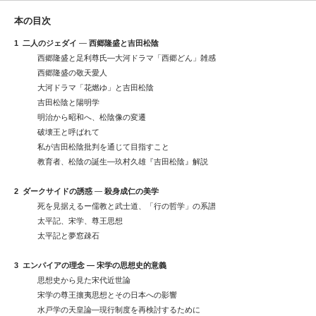
本の目次
1
二人のジェダイ
―
西郷隆盛と吉田松陰
西郷隆盛と足利尊氏―大河ドラマ「西郷どん」雑感
西郷隆盛の敬天愛人
大河ドラマ「花燃ゆ」と吉田松陰
吉田松陰と陽明学
明治から昭和へ、松陰像の変遷
破壊王と呼ばれて
私が吉田松陰批判を通じて目指すこと
教育者、松陰の誕生―玖村久雄『吉田松陰』解説
2
ダークサイドの誘惑
―
殺身成仁の美学
死を見据えるー儒教と武士道、「行の哲学」の系譜
太平記、宋学、尊王思想
太平記と夢窓疎石
3
エンパイアの理念 ― 宋学の思想史的意義
思想史から見た宋代近世論
宋学の尊王攘夷思想とその日本への影響
水戸学の天皇論―現行制度を再検討するために