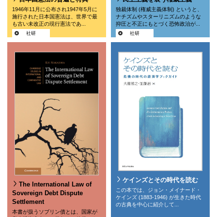
1946年11月に公布され1947年5月に
独裁体制 (権威主義体制) というと、
施行された日本国憲法は、世界で最
ナチズムやスターリニズムのような
も古い未改正の現行憲法であ...
抑圧と不正にもとづく恐怖政治が...
社研
社研
ケインズとその時代を読む
The International Law of
この本では、ジョン・メイナード・
Sovereign Debt Dispute
ケインズ (1883-1946) が生きた時代
Settlement
の古典を中心に紹介して...
本書が扱うソブリン債とは、国家が