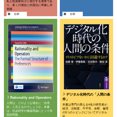
私人投資家向けに発行する債券であ
り、多くの場合に外国法に準拠し外
貨建...
社研
社研
デジタル化時代の「人間の条
Rationality and Operators
件」
人間は、どのような場合に「合理
本書は専門の異なる4名の研究者が、
的」と言えるのでしょうか。本書
経済、法制度、不平等、余暇、倫理
は、社会科学や価値理論にとって本
の5つのトピックについてデジタル
質的問題...
化...