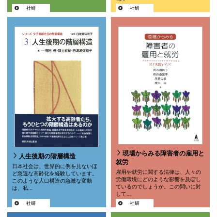
社研
社研
現場からみる障害者の雇用と
人生後期の階層構造
就労
日本社会は、世界的に例を見ないほ
雇用や就労に関する法律は、人々の
ど急速な高齢化を経験しています。
労働環境にどのような影響を及ぼし
このような人口構造の急激な変動
ているのでしょうか。この問いに対
は、私...
して...
社研
社研