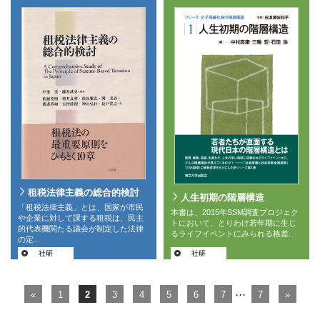
租税法律主義の総合的検討
人生初期の階層構造
「租税法律主義」とは、国家が市民
本書は、2015年SSM調査プロジェク
や企業に対して課する租税は、民主
トにおいて、とりわけ若年期に生じ
的代表機関たる議会が制定した法律
るライフイベントにみられる格差...
の定...
社研
社研
...
«
1
2
3
4
5
6
7
7
»