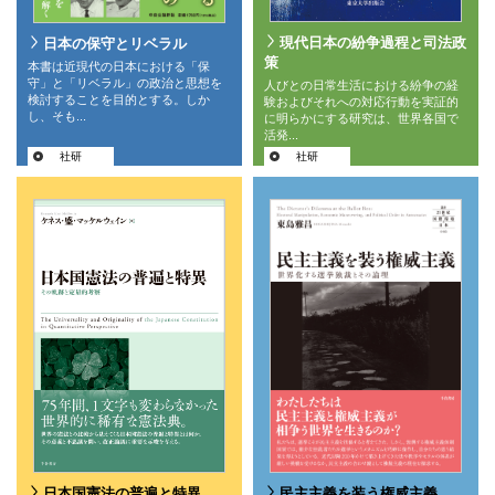
現代日本の紛争過程と司法政
日本の保守とリベラル
策
本書は近現代の日本における「保
守」と「リベラル」の政治と思想を
人びとの日常生活における紛争の経
検討することを目的とする。しか
験およびそれへの対応行動を実証的
し、そも...
に明らかにする研究は、世界各国で
活発...
社研
社研
日本国憲法の普遍と特異
民主主義を装う権威主義