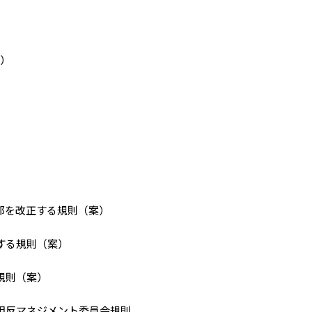
ー）
）
一部を改正する規則（案）
する規則（案）
規則（案）
益相反マネジメント委員会規則