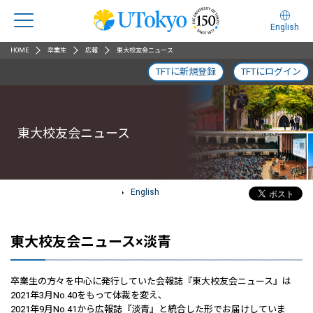
English
HOME
卒業生
広報
東大校友会ニュース
TFTに新規登録
TFTにログイン
東大校友会ニュース
English
東大校友会ニュース×淡青
卒業生の方々を中心に発行していた会報誌『東大校友会ニュース』は
2021年3月No.40をもって体裁を変え、
2021年9月No.41から広報誌『淡青』と統合した形でお届けしていま