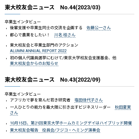
東大校友会ニュース No.44(2023/03)
卒業生インタビュー
後輩支援や卒業生同士の交流を企画する
佐藤公一さん
都心で農業をしたい！
川名 桂さん
東大校友会と卒業生部門のアクション
ALUMNI ANNUAL REPORT 2022
初の個人代議員選挙にむけて/東京大学校友会支援基金、他
東大校友会からのお知らせ
東大校友会ニュース No.43(2022/09)
卒業生インタビュー
アフリカで夢を育んだ若き研究者
塩田佳代子さん
一人ひとりの能力を最大限に引き出すビジネスリーダー
秋田夏実
さん
10月15日、第21回東京大学ホームカミングデイはハイブリッド開催
東大校友会報告 役員会/フジコ・ヘミング演奏会