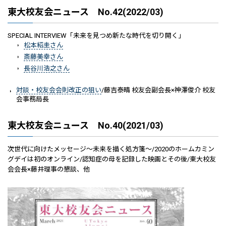
東大校友会ニュース No.42(2022/03)
SPECIAL INTERVIEW「未来を見つめ新たな時代を切り開く」
松本紹圭さん
斎藤美幸さん
長谷川浩之さん
対談・校友会会則改正の狙い
/藤吉泰晴 校友会副会長×神澤俊介 校友
会事務局長
東大校友会ニュース No.40(2021/03)
次世代に向けたメッセージ～未来を描く処方箋～/2020のホームカミン
グデイは初のオンライン/認知症の母を記録した映画とその後/東大校友
会会長×藤井理事の懇談、他