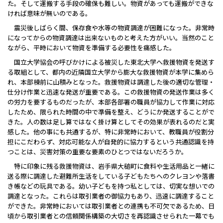
た。そして運搬する手段の確保も難しい。物資があっても運搬ができな
ければ意味が無いのである。
震災後しばらく間、保存食や水等の物資調達が困難になった。非常時
になってからの物資調達は出来ないものと考えた方がいい。当然のこと
ながら、平時において物資を準備する必要性を痛感した。
国立大学協会の呼びかけによる被災した東北大学へ救援物資を発送す
る取組として、都内の近隣国立大学から膨大な救援物資が本学に集めら
れ、本部棟前に山積みとなった。救援物資は調達した後の適切な管理・
仕分け作業と迅速な発送が重要である。この救援物資の発送作業は多く
の労力を要するものだったが、本部各部署の職員が協力して作業に対応
したため、限られた時間の中で準備を整え、どうにか発送することがで
きた。人の数は足し算ではなく掛け算としてその効果が表れるのだと実
感した。他の事にも共通するが、特に非常時において、教職員が役割分
担にこだわらず、対応可能な人が自発的に協力するという共通認識を持
つことは、災害対策の重要な要素のひとつではないだろうか。
特に印象に残る救援物資は、岩手県大槌町に食料や生活用品と一緒に
送る際に調達した避難所生活をしている子どもたちへのクレヨンや落書
き帳などの玩具である。幼い子どもを持つ私としては、切実な想いでの
調達となった。これらは取引業者の御協力もあり、迅速に調達すること
ができた。非常時においては取引業者との連携も不可欠であるため、日
頃から取引業者との信頼関係構築の大切さを再認識させられた一幕でも