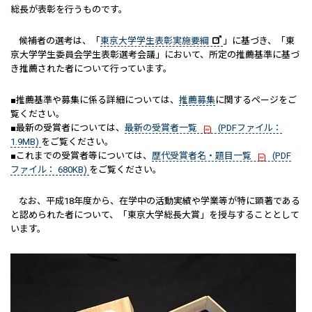
総長が表彰を行うものです。
候補者の選考は、「
東京大学学生表彰実施要綱
」に基づき、「東
京大学学生委員会学生表彰選考会議」において、所定の推薦基準に基づ
き推薦された者について行っています。
■推薦基準や募集に係る詳細については、
推薦募集
に関するページをご
覧ください。
■最新の受賞者については、
最新の受賞者一覧
(PDFファイル：
1.9MB)
をご覧ください。
■これまでの受賞者等については、
歴代受賞者名・題目一覧
(PDF
ファイル： 680KB)
をご覧ください。
なお、平成18年度から、在学中の活動実績や学業等が特に顕著である
と認められた者について、「東京大学総長大賞」を授与することとして
います。