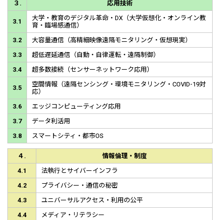
３.
応用技術
大学・教育のデジタル革命・DX（大学仮想化・オンライン教
3.1
育・臨場感通信）
3.2
大容量通信（高精細映像遠隔モニタリング・仮想現実）
3.3
超低遅延通信（自動・自律運転・遠隔制御）
3.4
超多数接続（センサーネットワーク応用）
空間情報（遠隔センシング・環境モニタリング・COVID-19対
3.5
応）
3.6
エッジコンピューティング応用
3.7
データ利活用
3.8
スマートシティ・都市OS
４.
情報倫理・制度
4.1
法執行とサイバーインフラ
4.2
プライバシー・通信の秘密
4.3
ユニバーサルアクセス・利用の公平
4.4
メディア・リテラシー