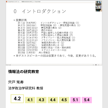
情報法の研究教育
宍戸 常寿
法学政治学研究科
教授
4.2
4.1
4.3
4.4
4.5
5.1
5.4