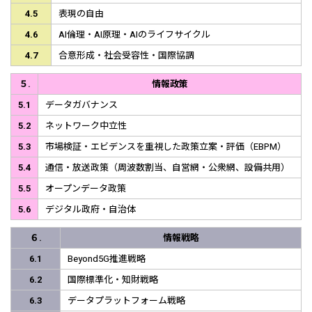
4.5
表現の自由
4.6
AI倫理・AI原理・AIのライフサイクル
4.7
合意形成・社会受容性・国際協調
５.
情報政策
5.1
データガバナンス
5.2
ネットワーク中立性
5.3
市場検証・エビデンスを重視した政策立案・評価（EBPM）
5.4
通信・放送政策（周波数割当、自営網・公衆網、設備共用）
5.5
オープンデータ政策
5.6
デジタル政府・自治体
６.
情報戦略
6.1
Beyond5G推進戦略
6.2
国際標準化・知財戦略
6.3
データプラットフォーム戦略