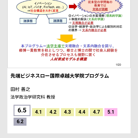
先端ビジネスロー国際卓越大学院プログラム
田村 善之
法学政治学研究科
教授
6.5
4.1
4.2
4.3
4.4
4.7
5.1
6.2