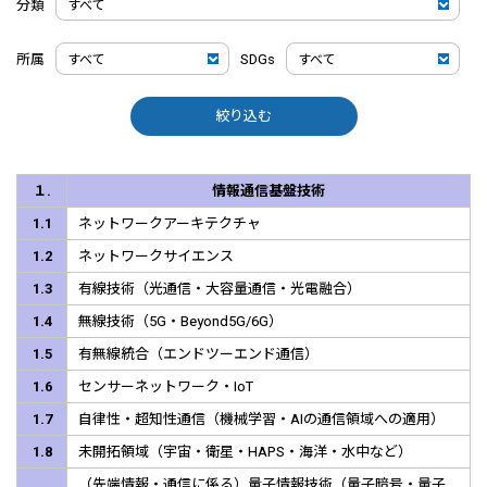
分類
所属
SDGs
絞り込む
１.
情報通信基盤技術
1.1
ネットワークアーキテクチャ
1.2
ネットワークサイエンス
1.3
有線技術（光通信・大容量通信・光電融合）
1.4
無線技術（5G・Beyond5G/6G）
1.5
有無線統合（エンドツーエンド通信）
1.6
センサーネットワーク・IoT
1.7
自律性・超知性通信（機械学習・AIの通信領域への適用）
1.8
未開拓領域（宇宙・衛星・HAPS・海洋・水中など）
（先端情報・通信に係る）量子情報技術（量子暗号・量子