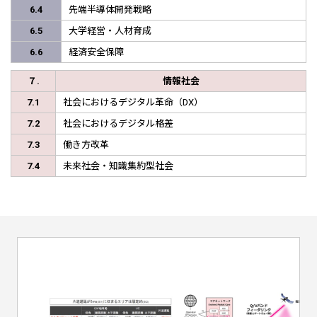
6.4
先端半導体開発戦略
6.5
大学経営・人材育成
6.6
経済安全保障
７.
情報社会
7.1
社会におけるデジタル革命（DX）
7.2
社会におけるデジタル格差
7.3
働き方改革
7.4
未来社会・知識集約型社会