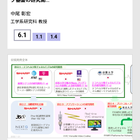
グ基盤の研究開...
中尾 彰宏
工学系研究科
教授
6.1
1.1
1.4