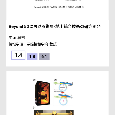
Beyond 5Gにおける衛星-地上統合技術の研究開発
中尾 彰宏
情報学環・学際情報学府
教授
1.4
1.8
6.1