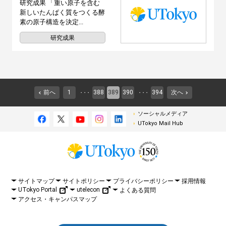
研究成果 「重い原子を含む
新しいたんぱく質をつくる酵
素の原子構造を決定...
研究成果
前へ
1
388
389
390
394
次へ
・・・
・・・
ソーシャルメディア
UTokyo Mail Hub
サイトマップ
サイトポリシー
プライバシーポリシー
採用情報
UTokyo Portal
utelecon
よくある質問
アクセス・キャンパスマップ