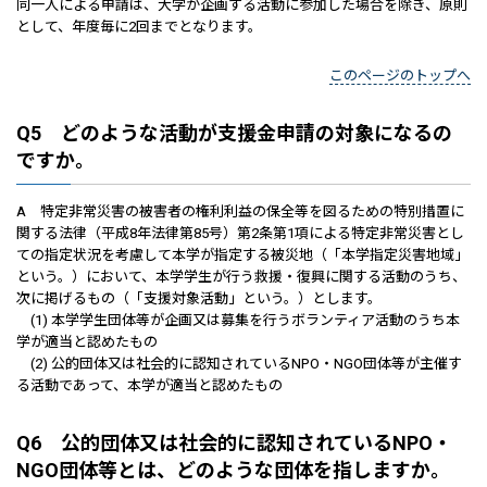
同一人による申請は、大学が企画する活動に参加した場合を除き、原則
として、年度毎に2回までとなります。
このページのトップへ
Q5 どのような活動が支援金申請の対象になるの
ですか。
A 特定非常災害の被害者の権利利益の保全等を図るための特別措置に
関する法律（平成8年法律第85号）第2条第1項による特定非常災害とし
ての指定状況を考慮して本学が指定する被災地（「本学指定災害地域」
という。）において、本学学生が行う救援・復興に関する活動のうち、
次に掲げるもの（「支援対象活動」という。）とします。
(1) 本学学生団体等が企画又は募集を行うボランティア活動のうち本
学が適当と認めたもの
(2) 公的団体又は社会的に認知されているNPO・NGO団体等が主催す
る活動であって、本学が適当と認めたもの
Q6 公的団体又は社会的に認知されているNPO・
NGO団体等とは、どのような団体を指しますか。