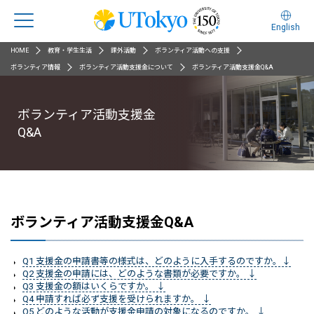
English
HOME
教育・学生生活
課外活動
ボランティア活動への支援
ボランティア情報
ボランティア活動支援金について
ボランティア活動支援金Q&A
ボランティア活動支援金
Q&A
ボランティア活動支援金Q&A
Q1 支援金の申請書等の様式は、どのように入手するのですか。↓
Q2 支援金の申請には、どのような書類が必要ですか。 ↓
Q3 支援金の額はいくらですか。 ↓
Q4 申請すれば必ず支援を受けられますか。 ↓
Q5 どのような活動が支援金申請の対象になるのですか。 ↓