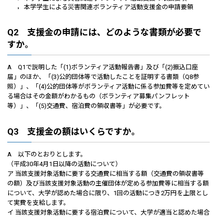
本学学生による災害関連ボランティア活動支援金の申請要領
Q2 支援金の申請には、どのような書類が必要で
すか。
A Q1で説明した「(1)ボランティア活動報告書」及び「(2)振込口座
届」のほか、「(3)公的団体等で活動したことを証明する書類（Q8参
照）」、「(4)公的団体等がボランティア活動に係る参加費等を定めてい
る場合はその金額がわかるもの（ボランティア募集パンフレット
等）」、「(5)交通費、宿泊費の領収書等」が必要です。
Q3 支援金の額はいくらですか。
A 以下のとおりとします。
（平成30年4月1日以降の活動について）
ア 当該支援対象活動に要する交通費に相当する額（交通費の領収書等
の額）及び当該支援対象活動の主催団体が定める参加費等に相当する額
について、大学が認めた場合に限り、1回の活動につき2万円を上限とし
て実費を支給します。
イ 当該支援対象活動に要する宿泊費について、大学が適当と認めた場合