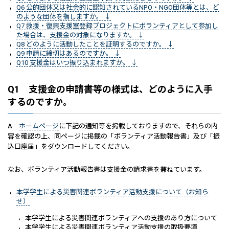
Q6 公的団体又は社会的に認知されているNPO・NGO団体等とは、ど
のような団体を指しますか。 ↓
Q7 救援・復興支援室登録プロジェクトにボランティアとして参加し
た場合は、支援金の対象になりますか。 ↓
Q8 どのように活動したことを証明するのですか。 ↓
Q9 申請に締切はあるのですか。 ↓
Q10 支援金はいつ振り込まれますか。 ↓
Q1 支援金の申請書等の様式は、どのように入手
するのですか。
A
ホームページ
に下記の通知等を掲載しておりますので、それらの内
容を確認の上、同ページに掲載の「ボランティア活動報告書」及び「振
込口座届」をダウンロードしてください。
なお、ボランティア活動報告書は支援金の請求書を兼ねています。
本学学生による災害関連ボランティア活動支援について（お知ら
せ）
本学学生による災害関連ボランティアへの支援のあり方について
本学学生による災害関連ボランティア活動支援の取扱要項