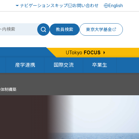
ナビゲーションスキップ
お問い合わせ
English
教員検索
東京大学基金
産学連携
国際交流
卒業生
援体制構築