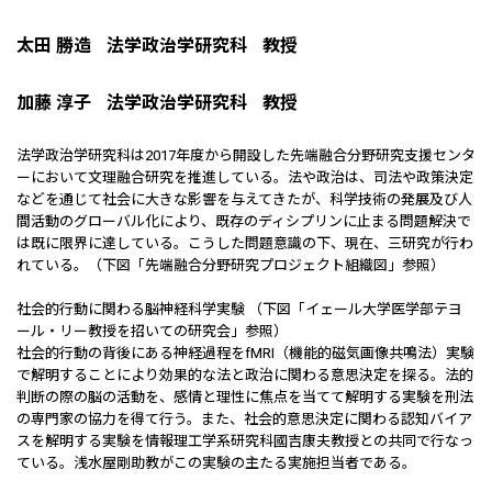
太田 勝造
法学政治学研究科
教授
加藤 淳子
法学政治学研究科
教授
法学政治学研究科は2017年度から開設した先端融合分野研究支援センタ
ーにおいて文理融合研究を推進している。法や政治は、司法や政策決定
などを通じて社会に大きな影響を与えてきたが、科学技術の発展及び人
間活動のグローバル化により、既存のディシプリンに止まる問題解決で
は既に限界に達している。こうした問題意識の下、現在、三研究が行わ
れている。（下図「先端融合分野研究プロジェクト組織図」参照）
社会的行動に関わる脳神経科学実験 （下図「イェール大学医学部テヨ
ール・リー教授を招いての研究会」参照）
社会的行動の背後にある神経過程をfMRI（機能的磁気画像共鳴法）実験
で解明することにより効果的な法と政治に関わる意思決定を探る。法的
判断の際の脳の活動を、感情と理性に焦点を当てて解明する実験を刑法
の専門家の協力を得て行う。また、社会的意思決定に関わる認知バイア
スを解明する実験を情報理工学系研究科國吉康夫教授との共同で行なっ
ている。浅水屋剛助教がこの実験の主たる実施担当者である。