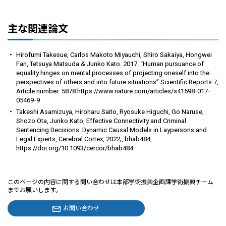
主な関連論文
Hirofumi Takesue, Carlos Makoto Miyauchi, Shiro Sakaiya, Hongwei
Fan, Tetsuya Matsuda & Junko Kato. 2017. “Human pursuance of
equality hinges on mental processes of projecting oneself into the
perspectives of others and into future situations” Scientific Reports 7,
Article number: 5878 https://www.nature.com/articles/s41598-017-
05469-9
Takeshi Asamizuya, Hiroharu Saito, Ryosuke Higuchi, Go Naruse,
Shozo Ota, Junko Kato, Effective Connectivity and Criminal
Sentencing Decisions: Dynamic Causal Models in Laypersons and
Legal Experts, Cerebral Cortex, 2022;, bhab484,
https://doi.org/10.1093/cercor/bhab484
このページの内容に関する問い合わせは本部学術振興企画課学術振興チーム
までお願いします。
お問い合わせ