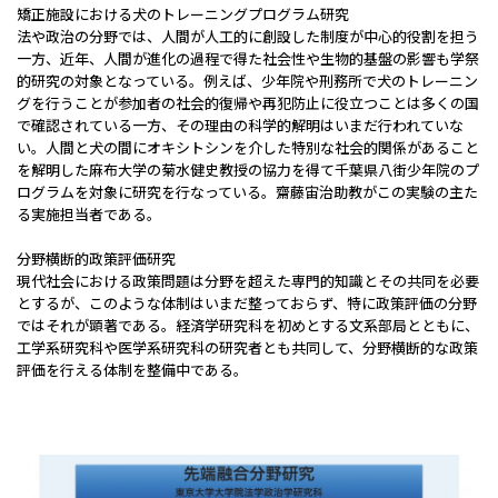
矯正施設における犬のトレーニングプログラム研究
法や政治の分野では、人間が人工的に創設した制度が中心的役割を担う
一方、近年、人間が進化の過程で得た社会性や生物的基盤の影響も学祭
的研究の対象となっている。例えば、少年院や刑務所で犬のトレーニン
グを行うことが参加者の社会的復帰や再犯防止に役立つことは多くの国
で確認されている一方、その理由の科学的解明はいまだ行われていな
い。人間と犬の間にオキシトシンを介した特別な社会的関係があること
を解明した麻布大学の菊水健史教授の協力を得て千葉県八街少年院のプ
ログラムを対象に研究を行なっている。齋藤宙治助教がこの実験の主た
る実施担当者である。
分野横断的政策評価研究
現代社会における政策問題は分野を超えた専門的知識とその共同を必要
とするが、このような体制はいまだ整っておらず、特に政策評価の分野
ではそれが顕著である。経済学研究科を初めとする文系部局とともに、
工学系研究科や医学系研究科の研究者とも共同して、分野横断的な政策
評価を行える体制を整備中である。