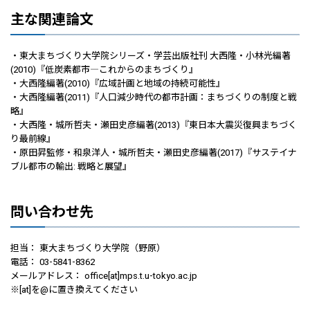
主な関連論文
・東大まちづくり大学院シリーズ・学芸出版社刊 大西隆・小林光編著
(2010)『低炭素都市―これからのまちづくり』
・大西隆編著(2010)『広域計画と地域の持続可能性』
・大西隆編著(2011)『人口減少時代の都市計画：まちづくりの制度と戦
略』
・大西隆・城所哲夫・瀬田史彦編著(2013)『東日本大震災復興まちづく
り最前線』
・原田昇監修・和泉洋人・城所哲夫・瀬田史彦編著(2017)『サステイナ
ブル都市の輸出: 戦略と展望』
問い合わせ先
担当： 東大まちづくり大学院（野原）
電話： 03-5841-8362
メールアドレス： office[at]mps.t.u-tokyo.ac.jp
※[at]を@に置き換えてください