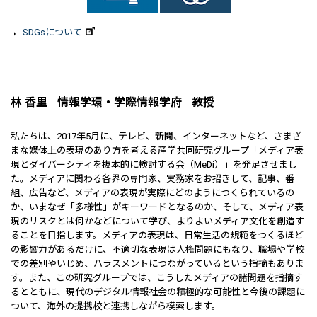
SDGsについて
林 香里
情報学環・学際情報学府
教授
私たちは、2017年5月に、テレビ、新聞、インターネットなど、さまざ
まな媒体上の表現のあり方を考える産学共同研究グループ「メディア表
現とダイバーシティを抜本的に検討する会（MeDi）」を発足させまし
た。メディアに関わる各界の専門家、実務家をお招きして、記事、番
組、広告など、メディアの表現が実際にどのようにつくられているの
か、いまなぜ「多様性」がキーワードとなるのか、そして、メディア表
現のリスクとは何かなどについて学び、よりよいメディア文化を創造す
ることを目指します。メディアの表現は、日常生活の規範をつくるほど
の影響力があるだけに、不適切な表現は人権問題にもなり、職場や学校
での差別やいじめ、ハラスメントにつながっているという指摘もありま
す。また、この研究グループでは、こうしたメディアの諸問題を指摘す
るとともに、現代のデジタル情報社会の積極的な可能性と今後の課題に
ついて、海外の提携校と連携しながら模索します。