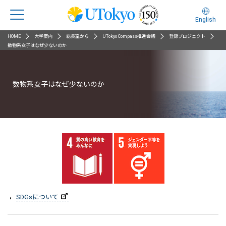
English
HOME
大学案内
総長室から
UTokyo Compass推進会議
登録プロジェクト
数物系女子はなぜ少ないのか
数物系女子はなぜ少ないのか
SDGsについて