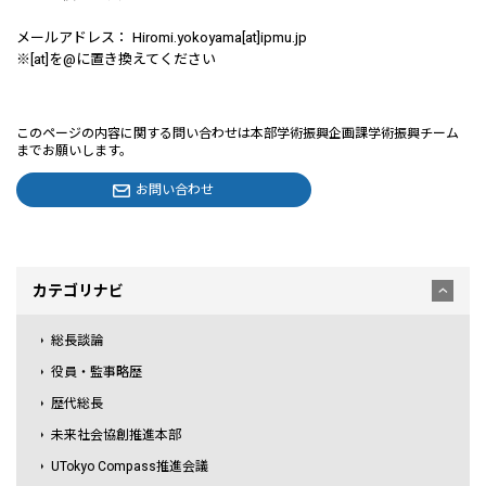
メールアドレス： Hiromi.yokoyama[at]ipmu.jp
※[at]を@に置き換えてください
このページの内容に関する問い合わせは本部学術振興企画課学術振興チーム
までお願いします。
お問い合わせ
カテゴリナビ
総長談論
役員・監事略歴
歴代総長
未来社会協創推進本部
UTokyo Compass推進会議