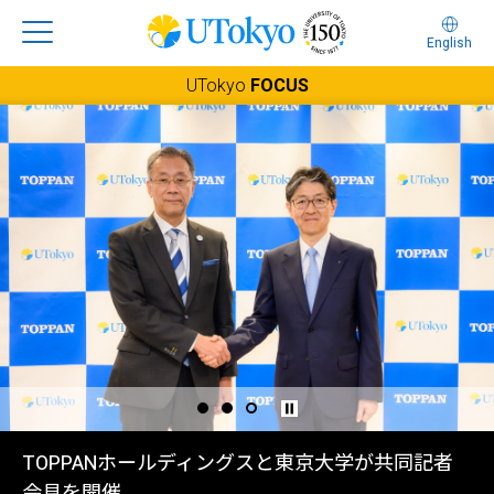
English
UTokyo
FOCUS
1
2
大越慎一教授がフランスのレンヌ大学より名誉博
「Leadership Dialogue」をニューヨークで開催
TOPPANホールディングスと東京大学が共同記者
士号を授与
会見を開催