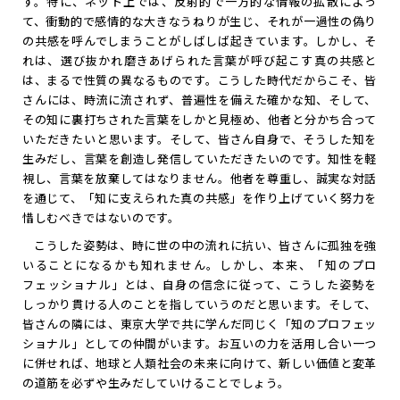
す。特に、ネット上では、反射的で一方的な情報の拡散によっ
て、衝動的で感情的な大きなうねりが生じ、それが一過性の偽り
の共感を呼んでしまうことがしばしば起きています。しかし、そ
れは、選び抜かれ磨きあげられた言葉が呼び起こす真の共感と
は、まるで性質の異なるものです。こうした時代だからこそ、皆
さんには、時流に流されず、普遍性を備えた確かな知、そして、
その知に裏打ちされた言葉をしかと見極め、他者と分かち合って
いただきたいと思います。そして、皆さん自身で、そうした知を
生みだし、言葉を創造し発信していただきたいのです。知性を軽
視し、言葉を放棄してはなりません。他者を尊重し、誠実な対話
を通じて、「知に支えられた真の共感」を作り上げていく努力を
惜しむべきではないのです。
こうした姿勢は、時に世の中の流れに抗い、皆さんに孤独を強
いることになるかも知れません。しかし、本来、「知のプロ
フェッショナル」とは、自身の信念に従って、こうした姿勢を
しっかり貫ける人のことを指していうのだと思います。そして、
皆さんの隣には、東京大学で共に学んだ同じく「知のプロフェッ
ショナル」としての仲間がいます。お互いの力を活用し合い一つ
に併せれば、地球と人類社会の未来に向けて、新しい価値と変革
の道筋を必ずや生みだしていけることでしょう。