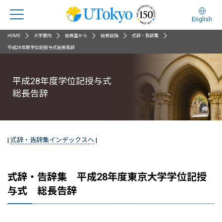
English
HOME
大学案内
総長室から
総長談論
式辞・告辞集
平成28年度学位記授与式総長告辞
平成28年度学位記授与式
総長告辞
|
式辞・告辞集インデックスへ
|
式辞・告辞集 平成28年度東京大学学位記授
与式 総長告辞