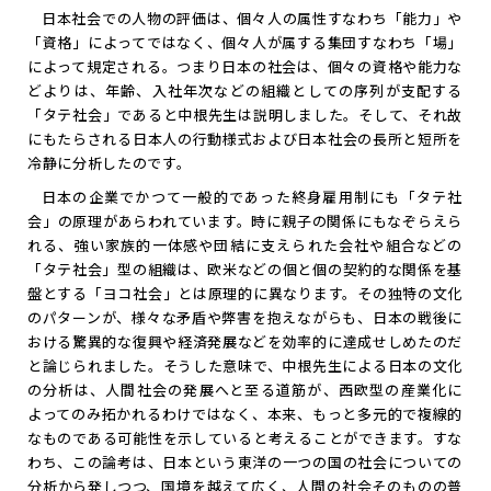
日本社会での人物の評価は、個々人の属性すなわち「能力」や
「資格」によってではなく、個々人が属する集団すなわち「場」
によって規定される。つまり日本の社会は、個々の資格や能力な
どよりは、年齢、入社年次などの組織としての序列が支配する
「タテ社会」であると中根先生は説明しました。そして、それ故
にもたらされる日本人の行動様式および日本社会の長所と短所を
冷静に分析したのです。
日本の企業でかつて一般的であった終身雇用制にも「タテ社
会」の原理があらわれています。時に親子の関係にもなぞらえら
れる、強い家族的一体感や団結に支えられた会社や組合などの
「タテ社会」型の組織は、欧米などの個と個の契約的な関係を基
盤とする「ヨコ社会」とは原理的に異なります。その独特の文化
のパターンが、様々な矛盾や弊害を抱えながらも、日本の戦後に
おける驚異的な復興や経済発展などを効率的に達成せしめたのだ
と論じられました。そうした意味で、中根先生による日本の文化
の分析は、人間社会の発展へと至る道筋が、西欧型の産業化に
よってのみ拓かれるわけではなく、本来、もっと多元的で複線的
なものである可能性を示していると考えることができます。すな
わち、この論考は、日本という東洋の一つの国の社会についての
分析から発しつつ、国境を越えて広く、人間の社会そのものの普