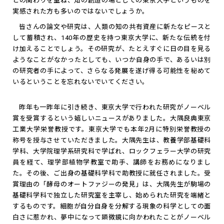
との関わりを重ね、知の創造の場としての東京大学というものを
実感された方も多いのではないでしょうか。
皆さんの論文や研究は、人類の知の共有資産に新たなピースと
して蓄積され、140年の歴史を持つ東京大学に、新たな伝統を付
け加えることでしょう。その研究が、たとえすぐに日の目を見る
ようなことがなかったとしても、いつか自身の手で、あるいは別
の研究者の手によって、さらなる発展を遂げ得る可能性を秘めて
いるということを忘れないでいてください。
昨年も一昨年に引き続き、東京大学で行われた研究がノーベル
賞を受賞するという嬉しいニュースがありました。大隅良典東京
工業大学栄誉教授です。東京大学でも本年2月に特別栄誉教授の
称号を授与させていただきました。大隅先生は、教養学部基礎科
学科、大学院理学系研究科で学ばれ、ロックフェラー大学の研究
員を経て、理学部植物学教室で助手、講師をお務めになりまし
た。その後、ご出身の基礎科学科で助教授に就任されました。受
賞理由の「酵母のオートファジーの発見」は、大隅先生が駒場の
基礎科学科で独立した研究室を主宰し、始められた研究を端緒と
するものです。細胞が自分自身を分解する現象の科学としての面
白さに惹かれ、夢中になって顕微鏡に向かわれたことがノーベル