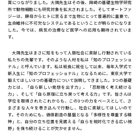
賞につながりました。大隅先生はその後、岡崎の基礎生物学研究
所で動物細胞にも研究対象を拡大されました。そしてオートファ
ジーは、酵母からヒトに至るまで生物にとって普遍的に重要で、
生命維持に不可欠なシステムであるということが明らかになりま
した。今では、病気の治療など医学への応用も期待されていま
す。
大隅先生はまさに知をもって人類社会に貢献し行動されている
私たちの先輩です。そのような人材を私は「知のプロフェッショ
ナル」と呼んでいます。私は総長に就任して以来、毎年入学式で
新入生に「知のプロフェッショナル」となるために、東京大学で
鍛えてほしい3つの基礎力について説明してきました。3つの基礎
力とは、「自ら新しい発想を出す力」、「忍耐強く考え続ける
力」、そして「自ら原理に立ち戻って考える力」です。皆さんは
学位を取得されたこれからも、この3つの力をベースとして、さ
まざまな人々を巻き込んで行動し、社会に貢献してほしいので
す。そのためにも、価値創造の基盤となる「多様性を尊重する精
神」と、自分の立ち位置を見据える「自らを相対化できる広い視
野」を保ち続けることが欠かせません。