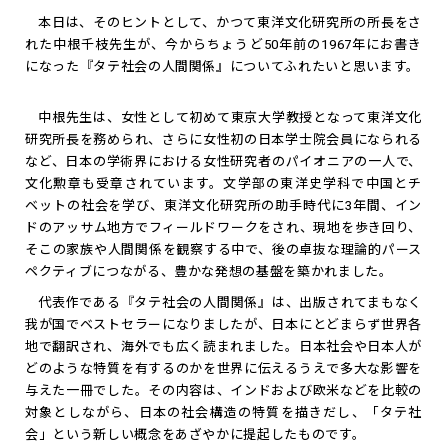
本日は、そのヒントとして、かつて東洋文化研究所の所長をさ
れた中根千枝先生が、今からちょうど50年前の1967年にお書き
になった『タテ社会の人間関係』についてふれたいと思います。
中根先生は、女性として初めて東京大学教授となって東洋文化
研究所長を務められ、さらに女性初の日本学士院会員になられる
など、日本の学術界における女性研究者のパイオニアの一人で、
文化勲章も受章されています。文学部の東洋史学科で中国とチ
ベットの社会を学び、東洋文化研究所の助手時代に3年間、イン
ドのアッサム地方でフィールドワークをされ、現地を歩き回り、
そこの家族や人間関係を観察する中で、後の卓抜な理論的パース
ペクティブにつながる、豊かな発想の基盤を築かれました。
代表作である『タテ社会の人間関係』は、出版されてまもなく
我が国でベストセラーになりましたが、日本にとどまらず世界各
地で翻訳され、海外でも広く読まれました。日本社会や日本人が
どのような特質を有するのかを世界に伝えるうえで多大な影響を
与えた一冊でした。その内容は、インドおよび欧米などを比較の
対象としながら、日本の社会構造の特質を描きだし、「タテ社
会」という新しい概念をあざやかに提起したものです。