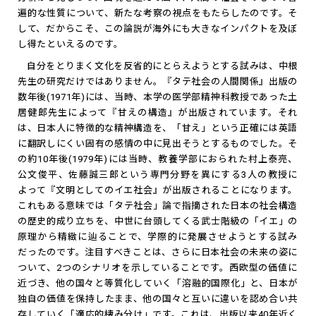
遍的な性質について、新たな考察の視点をもたらしたのです。そ
して、だからこそ、この論説が海外にも大きなインパクトを及ぼ
し得たといえるのです。
自分をとりまく文化を反省的にとらえようとする試みは、中根
先生の研究だけではありません。『タテ社会の人間関係』出版の
数年後(1971年)には、当時、本学の医学部精神科教授であった土
居健郎先生によって『甘えの構造』が出版されています。それ
は、日本人に特徴的な精神構造を、「甘え」という正確には英語
に翻訳しにくい固有の感情の中に見出そうとするものでした。そ
の約10年後(1979年)には当時、教養学部におられた村上泰亮、
公文俊平、佐藤誠三郎という専門分野を異にする3人の教授に
よって『文明としてのイエ社会』が出版されることになります。
これもある意味では「タテ社会」論で指摘された日本の社会構造
の歴史的成り立ちを、中世に台頭してくる武士階級の「イエ」の
原理から精緻に辿ることで、学際的に発展させようとする試み
だったのです。注目すべきことは、さらに日本社会の未来の姿に
ついて、2つのシナリオを示していることです。西欧型の価値に
近づき、他の国々と等質化していく「溶融的国際化」と、日本が
独自の価値を保持したまま、他の国々と互いに違いを認め合い共
存していく「適応的棲み分け」です。これは、出版以来40年近く