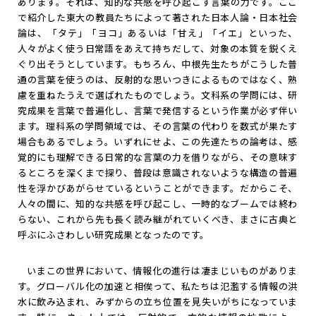
あります。それは、知的な共感を呼び起こす言葉の力です。ここ
で紹介した東大の教員たちによって著された日本人論・日本社会
論は、「タテ」「ヨコ」あるいは「甘え」「イエ」といった、
人々がよく使う日常語をあえて持ちだして、対象の本質を鋭くえ
ぐり出そうとしています。もちろん、中根先生たちがこうした普
通の言葉を使うのは、反射的な思いつきによるものではなく、熟
慮を重ねたうえで選ばれたものでしょう。文科系の学問には、研
究成果を言葉で普遍化し、言葉で発信するという作業が必ず伴い
ます。理科系の学問領域では、その言葉の代わりを数式が果たす
場合もあるでしょう。いずれにせよ、この先達たちの論考は、感
覚的にも理解できる日常的な言葉の力を借りながら、その意味す
るところを深くまで探り、普段は意識されないような構造の普遍
性を浮かびあがらせているということができます。だからこそ、
人々の間に、知的な共感を呼び起こし、一時的なブームでは終わ
らない、これから先も長く読み継がれていくべき、まさに古典と
呼ぶにふさわしい研究成果となったのです。
いまこの世界において、情報化の進行は凄まじいものがありま
す。グローバル化の加速と相俟って、私たちは氾濫する情報の洪
水に飲み込まれ、みずからの立ち位置を見失いがちになっていま