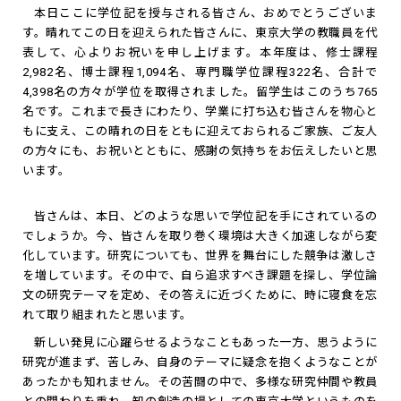
本日ここに学位記を授与される皆さん、おめでとうございま
す。晴れてこの日を迎えられた皆さんに、東京大学の教職員を代
表して、心よりお祝いを申し上げます。本年度は、修士課程
2,982名、博士課程1,094名、専門職学位課程322名、合計で
4,398名の方々が学位を取得されました。留学生はこのうち765
名です。これまで長きにわたり、学業に打ち込む皆さんを物心と
もに支え、この晴れの日をともに迎えておられるご家族、ご友人
の方々にも、お祝いとともに、感謝の気持ちをお伝えしたいと思
います。
皆さんは、本日、どのような思いで学位記を手にされているの
でしょうか。今、皆さんを取り巻く環境は大きく加速しながら変
化しています。研究についても、世界を舞台にした競争は激しさ
を増しています。その中で、自ら追求すべき課題を探し、学位論
文の研究テーマを定め、その答えに近づくために、時に寝食を忘
れて取り組まれたと思います。
新しい発見に心躍らせるようなこともあった一方、思うように
研究が進まず、苦しみ、自身のテーマに疑念を抱くようなことが
あったかも知れません。その苦闘の中で、多様な研究仲間や教員