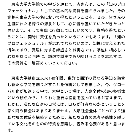
東京大学大学院での学びを通じて、皆さんは、この「知のプロ
フェッショナル」としての基本的な資質を備えられました。その
資格を東京大学の名において得たということを、ぜひ、皆さんの
生涯にわたる誇りの源泉として、心に留め置いていただきたいと
思います。そして実際に行動してほしいのです。資格を得たとい
うことは、同時に責任を負ったということでもあります。「知の
プロフェッショナル」が忘れてならないのは、知性に支えられた
情熱であり、真理に対する謙虚さと誠実さです。学位に相応しい
矜持を持つと同時に、謙虚で誠実であり続けることを忘れずに、
その資質を一層高めていってください。
東京大学は創立以来140年間、東洋と西洋の異なる学知を融合
し新たな学問を創りだすことを伝統としてきました。今、グロー
バル化が加速する中で、大学という場は、人類全体の知の多様性
という観点から、とりわけ重要な役割を担っていると言えます。
しかし、私たち自身の日常には、自らが何者なのかということを
深く問う機会はあまりありません。人類社会全体にとってより強
靱な知の体系を構築するために、私たち自身の思考や感性を縛っ
ている文化そのものの特質を意識し、省みる必要があると思いま
す。