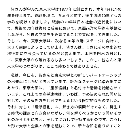
皆さんが学んだ東京大学は1877年に創立され、本年4月に140
年を迎えます。終戦を境に、ちょうど前半、後半ほぼ70年ずつの
歩みを続けてきました。戦前の70年は日本社会の近代化におい
て、戦後の70年は復興と成長において、東西両洋の学術を基礎と
しながら、独自の学問を生み育てることで貢献をしてきました。
そして、今、東京大学は、次なる70年の第3ステージに向けて、
大きく飛躍しようとしています。皆さんは、まさにその歴史的な
移行期に立ち会っているのだと言えます。本日を門出の日とし
て、東京大学から離れる方も多いでしょう。しかし、皆さんと東
京大学のつながりは、ここで終わりではありません。
私は、今日を、皆さんと東京大学との新しいパートナーシップ
の出発点にしたいと考えています。新たなステージに踏み出すに
あたり、東京大学は、「産学協創」と名付けた活動を始動させて
います。これまでの産学連携は、いわば、予め決められた問いに
対して、その解き方を共同で考えるという限定的なものでした。
それに対して「産学協創」は、解き方の模索だけでなく、発生す
る時代の課題と向き合いながら、何を解くべきかという問いその
ものからともに考え、そして協力して行動するものです。こうし
た形で大学と企業とが手を組むことで、新たな知を創りだすこと