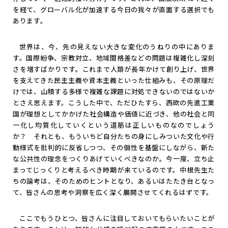
を経て、グローバル化が加速する今日の我々が直面する選択でも
あります。
世界は、今、先の見えない大きな変化のうねりの中にありま
す。国際紛争、宗教対立、地域間格差などの問題は複雑化し深刻
さを増すばかりです。これまで人類が長年かけて創り上げ、世界
を支えてきた民主主義や資本主義といった仕組みも、その原理だ
けでは、山積する多様で複雑な課題に対処できないのではないか
とさえ思えます。こうした中で、ただひたすら、西欧の先進工業
国が理想としてかかげた社会構造や価値に近づき、他の社会と同
一化し均質化していくという道筋は正しいものなのでしょう
か？ それとも、もういちど自分たちの身にしみついた文化や行
動様式を批判的に反省しつつ、その個性を基盤にしながら、新た
な公共性の理念をつくりあげていくべきなのか。今一度、立ち止
まってじっくりと考えるべき時期が来ているのです。中根先生た
ちの論考は、そのためのヒントとなり、あるいはたたき台となっ
て、皆さんの思考や洞察を広く深く展開させてくれるはずです。
ここでもうひとつ、皆さんに注目しておいてもらいたいことが