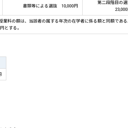
第二段階目の選
書類等による選抜 10,000円
23,00
る授業料の額は、当該者の属する年次の在学者に係る額と同額である
0円とする。
円