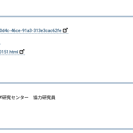
c-0d4c-46ce-91a3-313e3cac62fe
0151.html
学研究センター 協力研究員