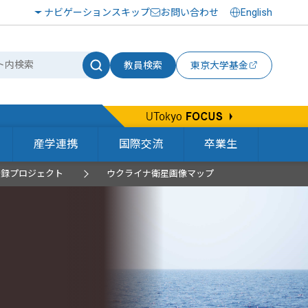
ナビゲーションスキップ
お問い合わせ
English
教員検索
東京大学基金
産学連携
国際交流
卒業生
登録プロジェクト
ウクライナ衛星画像マップ