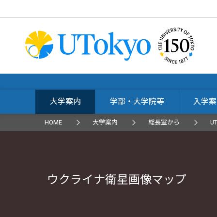
大学案内
学部・大学院等
入学案
HOME
大学案内
総長室から
U
ウクライナ衛星画像マップ