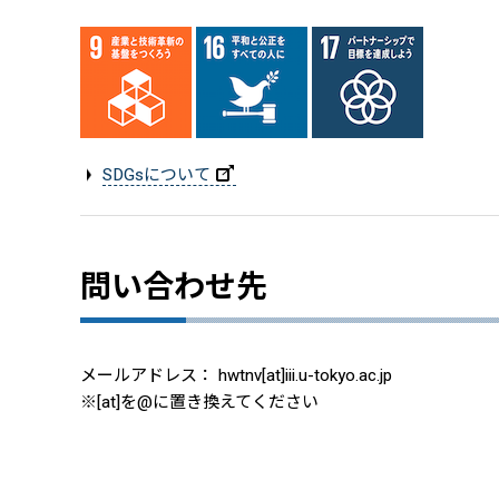
SDGsについて
問い合わせ先
メールアドレス： hwtnv[at]iii.u-tokyo.ac.jp
※[at]を@に置き換えてください