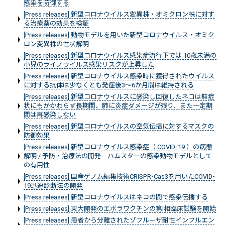
感染を防御する
[Press releases] 新型コロナウイルス変異株・オミクロン株に対す
る治療薬の効果を検証
[Press releases] 動物モデルを用いた新型コロナウイルス・オミク
ロン変異株の性状解明
[Press releases] 新型コロナウイルス感染症流行下では 10歳未満の
小児のライノウイルス感染リスクが上昇した
[Press releases] 新型コロナウイルス感染時に獲得されたウイルス
に対する抗体は少なくとも発症後3～6か月間は維持される
[Press releases] 新型コロナウイルスに感染し回復したネコは無症
状にもかかわらず長期間、肺に炎症ダメージが残り、また一定期
間は再感染しない
[Press releases] 新型コロナウイルスの空気伝播に対するマスクの
防御効果
[Press releases] 新型コロナウイルス感染症（ COVID-19 ）の病態
解明 / 予防・治療法の開発 ハムスターの感染動物モデルとして
の有用性
[Press releases] 国産ゲノム編集技術CRISPR-Cas3を用いたCOVID-
19迅速診断法の開発
[Press releases] 新型コロナウイルスはネコの間で感染伝播する
[Press releases] 東大開発のエボラワクチンの第I相臨床試験を開始
[Press releases] 患者から分離されたゾフルーザ耐性インフルエン