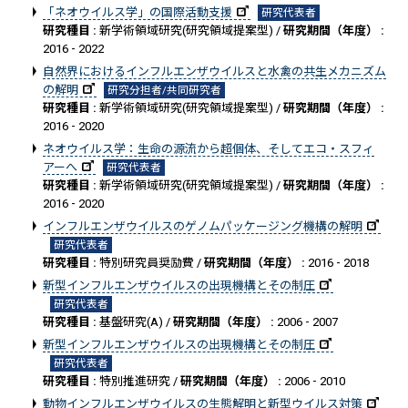
「ネオウイルス学」の国際活動支援
研究代表者
研究種目 :
新学術領域研究(研究領域提案型) /
研究期間（年度） :
2016 - 2022
自然界におけるインフルエンザウイルスと水禽の共生メカニズム
の解明
研究分担者/共同研究者
研究種目 :
新学術領域研究(研究領域提案型) /
研究期間（年度） :
2016 - 2020
ネオウイルス学：生命の源流から超個体、そしてエコ・スフィ
アーへ
研究代表者
研究種目 :
新学術領域研究(研究領域提案型) /
研究期間（年度） :
2016 - 2020
インフルエンザウイルスのゲノムパッケージング機構の解明
研究代表者
研究種目 :
特別研究員奨励費 /
研究期間（年度） :
2016 - 2018
新型インフルエンザウイルスの出現機構とその制圧
研究代表者
研究種目 :
基盤研究(A) /
研究期間（年度） :
2006 - 2007
新型インフルエンザウイルスの出現機構とその制圧
研究代表者
研究種目 :
特別推進研究 /
研究期間（年度） :
2006 - 2010
動物インフルエンザウイルスの生態解明と新型ウイルス対策