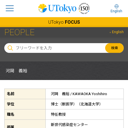
English
UTokyo
FOCUS
PEOPLE
English
検索
河岡 義裕
名前
河岡 義裕 /
KAWAOKA Yoshihiro
学位
博士（獣医学）（北海道大学）
職名
特任教授
新世代感染症センター
所属