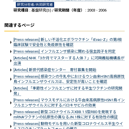
研究分担者/共同研究者
研究種目 :
基盤研究(S) /
研究期間（年度） :
2003 - 2006
関連するページ
[Press releases] 新しい不活化エボラワクチン「iEvac-Z」の第I相
臨床試験で安全性と免疫原性を確認
[Press releases] インフルエンザ感染に関わる宿主因子を同定
[Articles] NHK「3か月でマスターする人体 7 」に河岡義裕機構長が
出演
[Articles] 新世代感染症センター 寄付募集を開始
[Press releases] 感染ウシの牛乳中におけるウシ由来H5N1高病原性
鳥インフルエンザウイルスは、安定性が高いことを確認
[Articles] 「季節性インフルエンザに対する半生ワクチンの研究開
発」
[Press releases] マウスモデルにおける牛由来高病原性H5N1鳥イン
フルエンザウイルスに対するバロキサビルの効果
[Press releases] 新型コロナウイルスXBB.1.5型RBDを発現する
mRNAワクチンの抗原性の異なるJN.1株に対する有効性の検証
[Press releases] 動物モデルを用いた新型コロナウイルス半生ウイ
ルスワクチンプラットフォームの確立