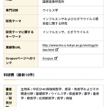
国際高等研究所
専門分野
ウイルス学
インフルエンザおよびエボラウイルス感
研究テーマ
染症に関する研究
研究テーマに関する
インフルエンザ，エボラウイルス
キーワード
http://www.ims.u-tokyo.ac.jp/virology/in
実績等
URL
dex.html
Scopus
ページへのリ
Scopus
ンク
科研費（最新10件）
審査
生物系 / 中区分49:病理病態学、感染・免疫学およびその
区分
関連分野 / 基礎医学 / ウイルス学 / 医歯薬学 / 農学 / 畜産
／研
学・獣医学 / 応用獣医学 / 医学 / 病理
究分