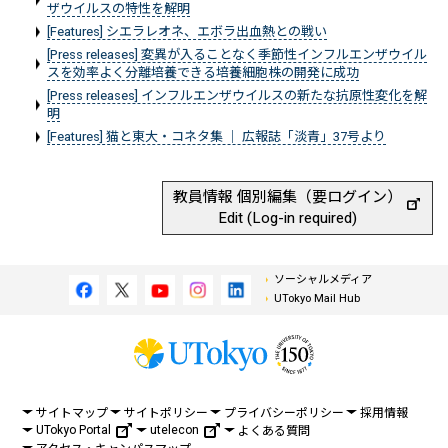
ザウイルスの特性を解明
[Features] シエラレオネ、エボラ出血熱との戦い
[Press releases] 変異が入ることなく季節性インフルエンザウイル
スを効率よく分離培養できる培養細胞株の開発に成功
[Press releases] インフルエンザウイルスの新たな抗原性変化を解
明
[Features] 猫と東大・コネタ集 ｜ 広報誌「淡青」37号より
教員情報 個別編集（要ログイン）
Edit (Log-in required)
ソーシャルメディア
UTokyo Mail Hub
サイトマップ
サイトポリシー
プライバシーポリシー
採用情報
UTokyo Portal
utelecon
よくある質問