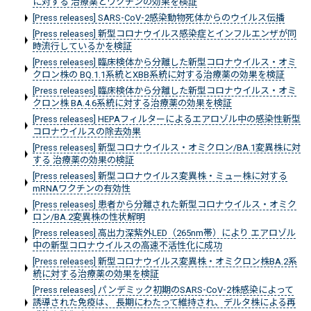
に対する 治療薬とワクチンの効果を検証
[Press releases] SARS-CoV-2感染動物死体からのウイルス伝播
[Press releases] 新型コロナウイルス感染症とインフルエンザが同
時流行しているかを検証
[Press releases] 臨床検体から分離した新型コロナウイルス・オミ
クロン株の BQ.1.1系統とXBB系統に対する治療薬の効果を検証
[Press releases] 臨床検体から分離した新型コロナウイルス・オミ
クロン株 BA.4.6系統に対する治療薬の効果を検証
[Press releases] HEPAフィルターによるエアロゾル中の感染性新型
コロナウイルスの除去効果
[Press releases] 新型コロナウイルス・オミクロン/BA.1変異株に対
する 治療薬の効果の検証
[Press releases] 新型コロナウイルス変異株・ミュー株に対する
mRNAワクチンの有効性
[Press releases] 患者から分離された新型コロナウイルス・オミク
ロン/BA.2変異株の性状解明
[Press releases] 高出力深紫外LED（265nm帯）により エアロゾル
中の新型コロナウイルスの高速不活性化に成功
[Press releases] 新型コロナウイルス変異株・オミクロン株BA.2系
統に対する治療薬の効果を検証
[Press releases] パンデミック初期のSARS-CoV-2株感染によって
誘導された免疫は、 長期にわたって維持され、デルタ株による再