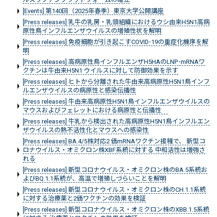
[Events] 第140回（2025年春季）東京大学公開講座
[Press releases] 乳牛の乳房・乳頭組織におけるウシ由来H5N1高病
原性鳥インフルエンザウイルスの増殖性状を解明
[Press releases] 免疫細胞が引き起こすCOVID-19の重症化機序を解
明
[Press releases] 高病原性鳥インフルエンザH5HAのLNP-mRNAワ
クチンは牛由来H5N1 ウイルスに対して防御効果を示す
[Press releases] ヒトから分離された牛由来高病原性H5N1鳥インフ
ルエンザウイルスの病原性と感染伝播性
[Press releases] 牛由来高病原性H5N1鳥インフルエンザウイルスの
マウスおよびフェレットにおける病原性と伝播性
[Press releases] 牛乳から検出された高病原性H5N1鳥インフルエン
ザウイルスの熱不活性化とマウスへの感染性
[Press releases] BA.4/5株対応2 価mRNAワクチン接種で、 新型コ
ロナウイルス・オミクロン株XBF系統に対する 中和活性は増強さ
れる
[Press releases] 新型コロナウイルス・オミクロン株のBA.5系統お
よびBQ.1.1系統が、高温で増殖しづらいことを解明
[Press releases] 新型コロナウイルス・オミクロン株のCH.1.1系統
に対する治療薬と2価ワクチンの効果を検証
[Press releases] 新型コロナウイルス・オミクロン株のXBB.1.5系統